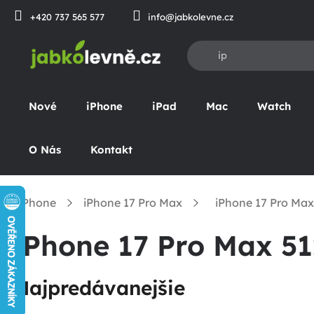
Prejsť
+420 737 565 577
info@jabkolevne.cz
na
obsah
Nové
iPhone
iPad
Mac
Watch
O Nás
Kontakt
iPhone
iPhone 17 Pro Max
iPhone 17 Pro Ma
omov
iPhone 17 Pro Max 5
Najpredávanejšie