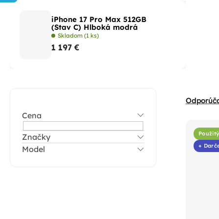
iPhone 17 Pro Max 512GB
(Stav C) Hlboká modrá
Skladom
(1 ks)
1 197 €
B
R
Odporúč
o
a
Cena
č
V
d
n
Použitý
Značky
ý
e
+ Darč
Model
ý
p
n
p
i
i
a
s
e
n
p
p
e
r