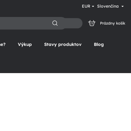
EUR
Slovenčina
Prázdny košík
NÁKUPNÝ
KOŠÍK
ne?
Výkup
Stavy produktov
Blog