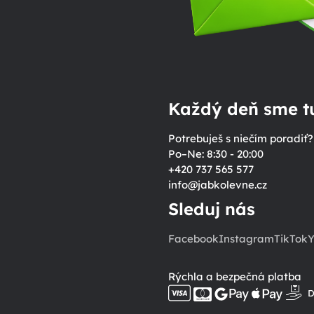
Každý deň sme tu
Potrebuješ s niečím poradiť?
Po–Ne: 8:30 - 20:00
+420 737 565 577
info
@
jabkolevne.cz
Sleduj nás
Facebook
Instagram
TikTok
Y
Rýchla a bezpečná platba