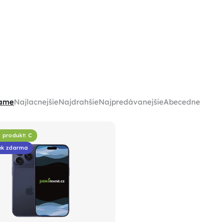
ame
Najlacnejšie
Najdrahšie
Najpredávanejšie
Abecedne
 produkt: C
ek zdarma