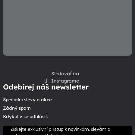
y
v
ý
p
i
s
u
Sledovať na
Instagrame
Odebírej náš newsletter
Speciální slevy a akce
Žádný spam
Kdykoliv se odhlásíš
Získejte exkluzivní přístup k novinkám, slevám a 