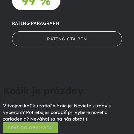
99 %
RATING PARAGRAPH
RATING CTA BTN
Košík je prázdny
V tvojom košíku zatiaľ nič nie je. Neviete si rady s
výberom? Potrebuješ poradiť pri výbere nového
zariadenia? Neváhaj sa na nás obrátiť.
SPÄŤ DO OBCHODU