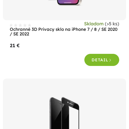
u
k
t
Skladom
(>5 ks)
o
Ochranné 3D Privacy sklo na iPhone 7 / 8 / SE 2020
/ SE 2022
v
21 €
DETAIL