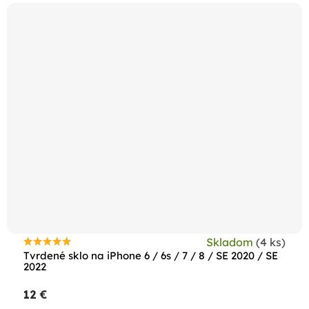
Skladom
(4 ks)
Priemerné
Tvrdené sklo na iPhone 6 / 6s / 7 / 8 / SE 2020 / SE
hodnotenie
2022
produktu
12 €
je