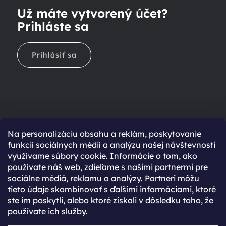
Už máte vytvorený účet?
Prihláste sa
Prihlásiť sa
Na personalizáciu obsahu a reklám, poskytovanie
Ešte nemáte účet?
funkcií sociálnych médií a analýzu našej návštevnosti
využívame súbory cookie. Informácie o tom, ako
Rýchlejší nákup vďaka uloženým údajom
používate náš web, zdieľame s našimi partnermi pre
Prehľad o stave objednávky
sociálne médiá, reklamu a analýzy. Partneri môžu
tieto údaje skombinovať s ďalšími informáciami, ktoré
Kompletná história objednávok
ste im poskytli, alebo ktoré získali v dôsledku toho, že
Špeciálne akcie, novinky a zľavy pre registrovaných
používate ich služby.