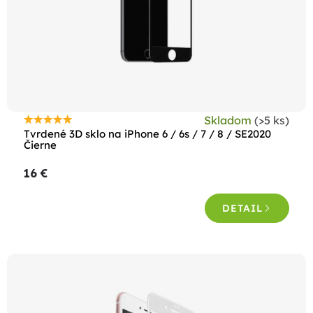
Skladom
(>5 ks)
Priemerné
Tvrdené 3D sklo na iPhone 6 / 6s / 7 / 8 / SE2020
hodnotenie
Čierne
produktu
16 €
je
5,0
DETAIL
z
5
hviezdičiek.