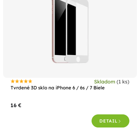
Skladom
(1 ks)
Priemerné
Tvrdené 3D sklo na iPhone 6 / 6s / 7 Biele
hodnotenie
produktu
16 €
je
5,0
DETAIL
z
5
hviezdičiek.