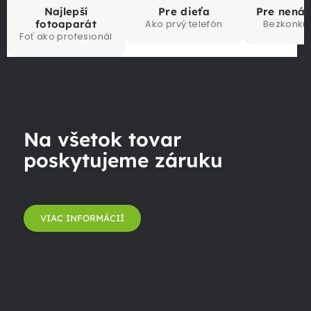
Najlepší
Pre dieťa
Pre nená
fotoaparát
Ako prvý telefón
Bezkonku
Foť ako profesionál
Na všetok tovar
poskytujeme záruku
VIAC INFORMÁCIÍ