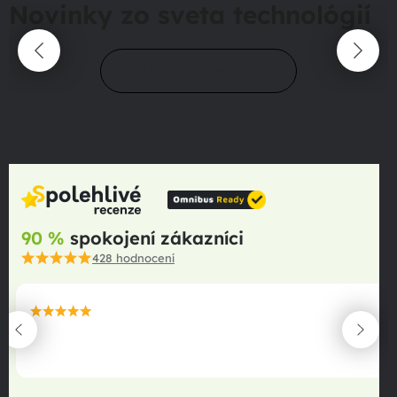
Novinky zo sveta technológií
Prejsť do magazínu
90 %
spokojení zákazníci
428
hodnocení
maximální spokojenost
22.06.2025