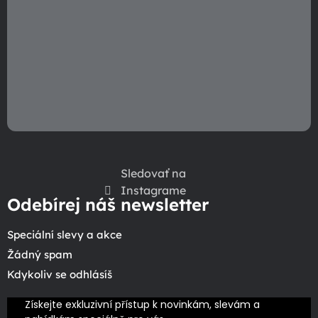
y
v
ý
p
i
s
u
Sledovať na
Instagrame
Odebírej náš newsletter
Speciální slevy a akce
Žádný spam
Kdykoliv se odhlásíš
Získejte exkluzivní přístup k novinkám, slevám a 