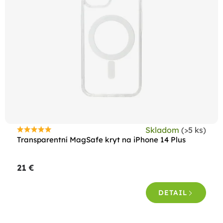
Skladom
(>5 ks)
Priemerné
Transparentní MagSafe kryt na iPhone 14 Plus
hodnotenie
produktu
21 €
je
5,0
DETAIL
z
5
hviezdičiek.