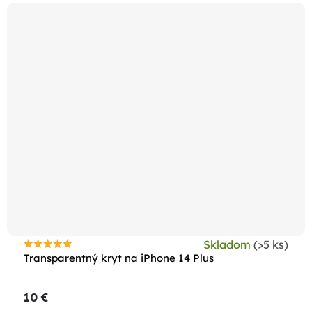
Skladom
(>5 ks)
Priemerné
Transparentný kryt na iPhone 14 Plus
hodnotenie
produktu
10 €
je