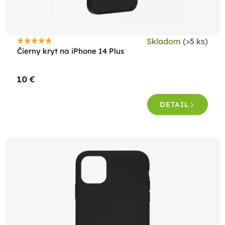
u
k
t
Skladom
(>5 ks)
o
Priemerné
Čierny kryt na iPhone 14 Plus
hodnotenie
v
produktu
10 €
je
5,0
DETAIL
z
5
hviezdičiek.