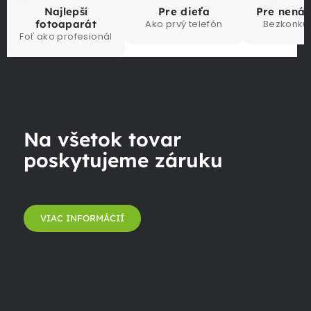
Najlepší
Pre dieťa
Pre nená
fotoaparát
Ako prvý telefón
Bezkonku
Foť ako profesionál
Na všetok tovar
poskytujeme záruku
VIAC INFORMÁCIÍ