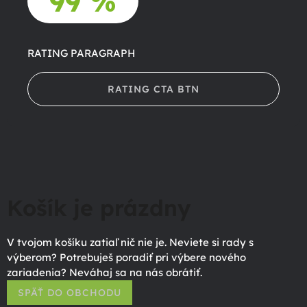
99 %
RATING PARAGRAPH
RATING CTA BTN
Košík je prázdny
V tvojom košíku zatiaľ nič nie je. Neviete si rady s
výberom? Potrebuješ poradiť pri výbere nového
zariadenia? Neváhaj sa na nás obrátiť.
SPÄŤ DO OBCHODU