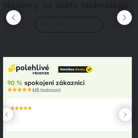
Novinky zo sveta technológií
Prejsť do magazínu
90 %
spokojení zákazníci
428
hodnocení
maximální spokojenost
22.06.2025