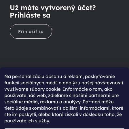
Už máte vytvorený účet?
Prihláste sa
Prihlásiť sa
Na personalizáciu obsahu a reklám, poskytovanie
Ešte nemáte účet?
funkcií sociálnych médií a analýzu našej návštevnosti
využívame súbory cookie. Informácie o tom, ako
Rýchlejší nákup vďaka uloženým údajom
používate náš web, zdieľame s našimi partnermi pre
Prehľad o stave objednávky
sociálne médiá, reklamu a analýzy. Partneri môžu
tieto údaje skombinovať s ďalšími informáciami, ktoré
Kompletná história objednávok
ste im poskytli, alebo ktoré získali v dôsledku toho, že
Špeciálne akcie, novinky a zľavy pre registrovaných
používate ich služby.