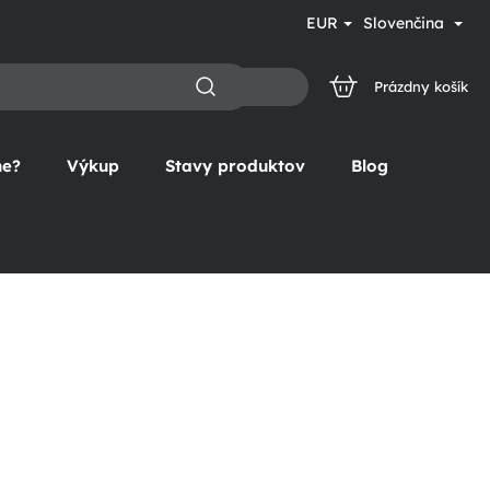
EUR
Slovenčina
Prázdny košík
NÁKUPNÝ
KOŠÍK
ne?
Výkup
Stavy produktov
Blog