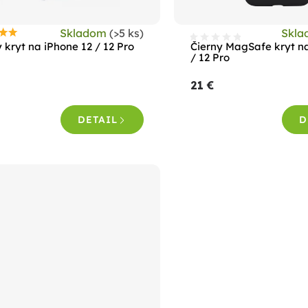
Skladom
(>5 ks)
Skl
riemerné
 kryt na iPhone 12 / 12 Pro
Čierny MagSafe kryt n
odnotenie
/ 12 Pro
roduktu
21 €
e
,0
DETAIL
D
viezdičiek.