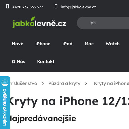
Prejsť
+420 737 565 577
info@jabkolevne.cz
na
obsah
Nové
iPhone
iPad
Mac
Watch
O Nás
Kontakt
Príslušenstvo
Púzdra a kryty
Kryty na iPhone
omov
Kryty na iPhone 12/1
Najpredávanejšie