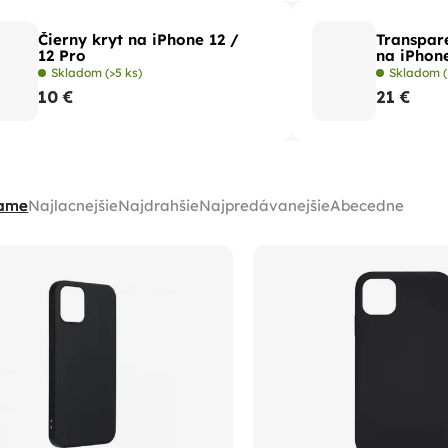
Čierny kryt na iPhone 12 /
Transpar
12 Pro
na iPhone
Skladom
(>5 ks)
Skladom
10 €
21 €
ame
Najlacnejšie
Najdrahšie
Najpredávanejšie
Abecedne