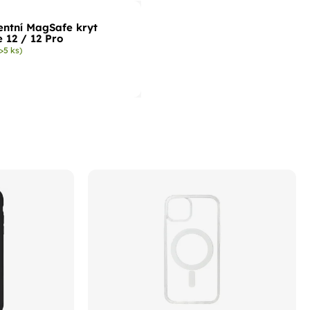
entní MagSafe kryt
 12 / 12 Pro
(>5 ks)