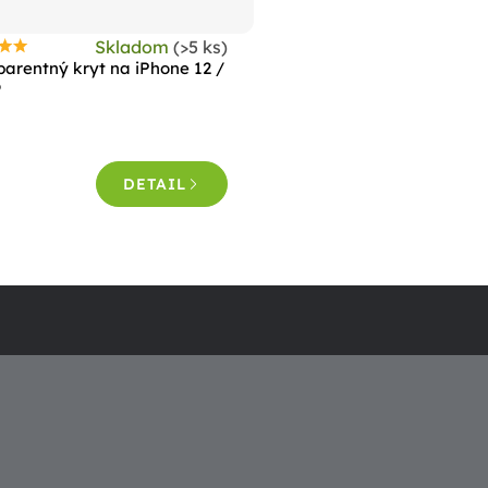
Skladom
(>5 ks)
riemerné
parentný kryt na iPhone 12 /
odnotenie
o
roduktu
e
,5
DETAIL
viezdičiek.