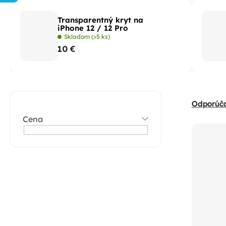
Transparentný kryt na
iPhone 12 / 12 Pro
Skladom
(>5 ks)
10 €
B
R
Odporúč
o
a
Cena
V
č
d
ý
n
e
p
ý
n
i
p
i
s
a
e
p
n
p
r
e