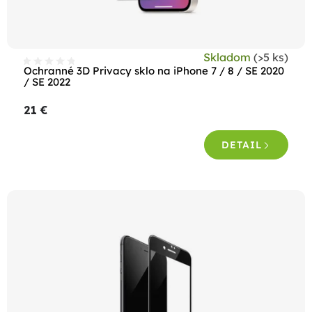
u
k
t
Skladom
(>5 ks)
o
Ochranné 3D Privacy sklo na iPhone 7 / 8 / SE 2020
/ SE 2022
v
21 €
DETAIL