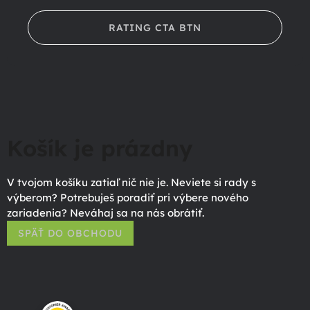
RATING CTA BTN
Košík je prázdny
V tvojom košíku zatiaľ nič nie je. Neviete si rady s
výberom? Potrebuješ poradiť pri výbere nového
zariadenia? Neváhaj sa na nás obrátiť.
SPÄŤ DO OBCHODU