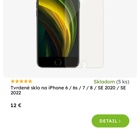
Skladom
(5 ks)
Priemerné
Tvrdené sklo na iPhone 6 / 6s / 7 / 8 / SE 2020 / SE
hodnotenie
2022
produktu
12 €
je
5,0
DETAIL
z
5
hviezdičiek.