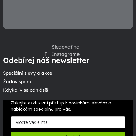
i
s
u
Sledovať na
Instagrame
Odebírej náš newsletter
Speciální slevy a akce
Žádný spam
Kdykoliv se odhlásíš
Získejte exkluzivní přístup k novinkám, slevám a 
nabídkám speciálně pro vás.