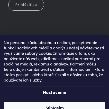
Prihlásiť sa
Na personalizáciu obsahu a reklám, poskytovanie
Ešte nemáte účet?
funkcií sociálnych médií a analýzu našej návštevnosti
využívame súbory cookie. Informácie o tom, ako
Rýchlejší nákup vďaka uloženým údajom
používate náš web, zdieľame s našimi partnermi pre
Prehľad o stave objednávky
sociálne médiá, reklamu a analýzy. Partneri môžu
tieto údaje skombinovať s ďalšími informáciami, ktoré
Kompletná história objednávok
ste im poskytli, alebo ktoré získali v dôsledku toho, že
Špeciálne akcie, novinky a zľavy pre registrovaných
používate ich služby.
REGISTROVAŤ SA
Nastavenie
Vytvoril Shoptet Premium
Súhlasím