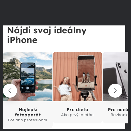
Nájdi svoj ideálny
iPhone
Najlepší
Pre dieťa
Pre nená
fotoaparát
Ako prvý telefón
Bezkonku
Foť ako profesionál