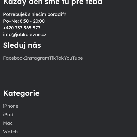
Každý deň sme tu pre teba
Potrebuješ s niečím poradiť?
Po–Ne: 8:30 - 20:00
+420 737 565 577
info
@
jabkolevne.cz
Sleduj nás
Facebook
Instagram
TikTok
YouTube
Kategorie
iPhone
iPad
Mac
Watch