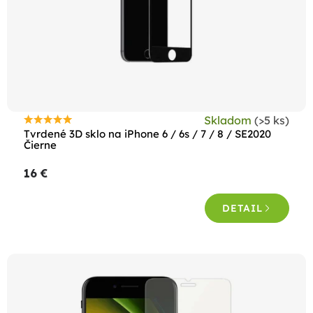
Skladom
(>5 ks)
Priemerné
Tvrdené 3D sklo na iPhone 6 / 6s / 7 / 8 / SE2020
hodnotenie
Čierne
produktu
16 €
je
5,0
DETAIL
z
5
hviezdičiek.