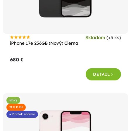
Skladom
(>5 ks)
Priemerné
iPhone 17e 256GB (Nový) Čierna
hodnotenie
produktu
680 €
je
4,7
DETAIL
z
5
hviezdičiek.
Nový
21% DPH
+ Darček zdarma