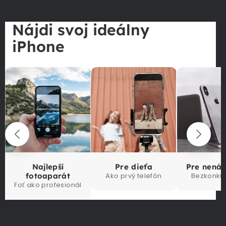
Nájdi svoj ideálny
iPhone
Najlepší
Pre dieťa
Pre nená
fotoaparát
Ako prvý telefón
Bezkonku
Foť ako profesionál