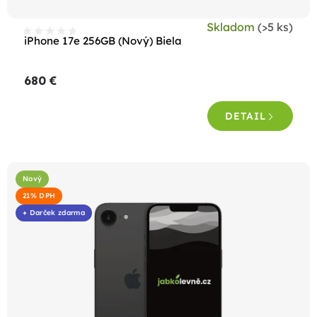
t
Skladom
(>5 ks)
o
iPhone 17e 256GB (Nový) Biela
v
680 €
DETAIL
Nový
21% DPH
+ Darček zdarma