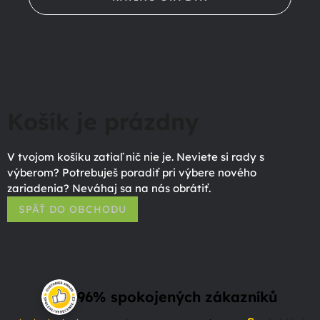
Košík je prázdny
V tvojom košíku zatiaľ nič nie je. Neviete si rady s
výberom? Potrebuješ poradiť pri výbere nového
zariadenia? Neváhaj sa na nás obrátiť.
SPÄŤ DO OBCHODU
96% spokojených zákazníků