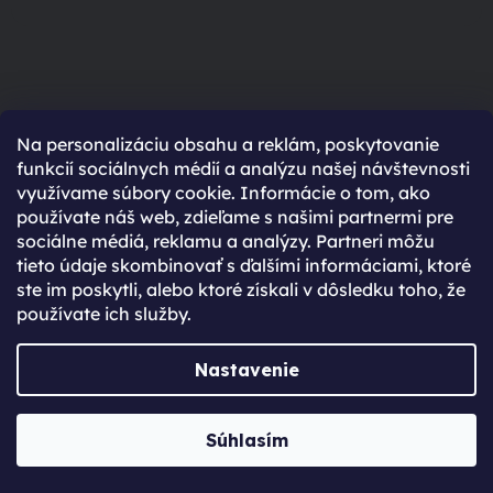
Na personalizáciu obsahu a reklám, poskytovanie
Ešte nemáte účet?
funkcií sociálnych médií a analýzu našej návštevnosti
využívame súbory cookie. Informácie o tom, ako
Rýchlejší nákup vďaka uloženým údajom
používate náš web, zdieľame s našimi partnermi pre
Prehľad o stave objednávky
sociálne médiá, reklamu a analýzy. Partneri môžu
tieto údaje skombinovať s ďalšími informáciami, ktoré
Kompletná história objednávok
ste im poskytli, alebo ktoré získali v dôsledku toho, že
Špeciálne akcie, novinky a zľavy pre registrovaných
používate ich služby.
REGISTROVAŤ SA
Nastavenie
Vytvoril Shoptet Premium
Súhlasím
Copyright 2026
JabkoLevně.sk
. Všetky práva vyhradené.