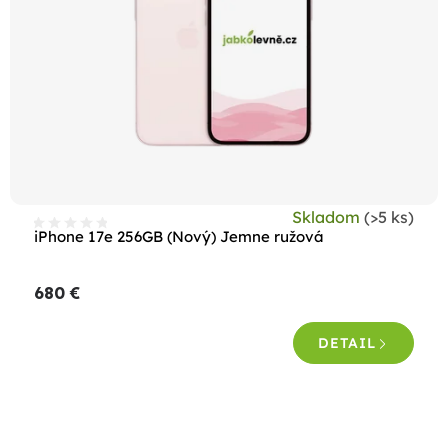
Skladom
(>5 ks)
iPhone 17e 256GB (Nový) Jemne ružová
680 €
DETAIL
O