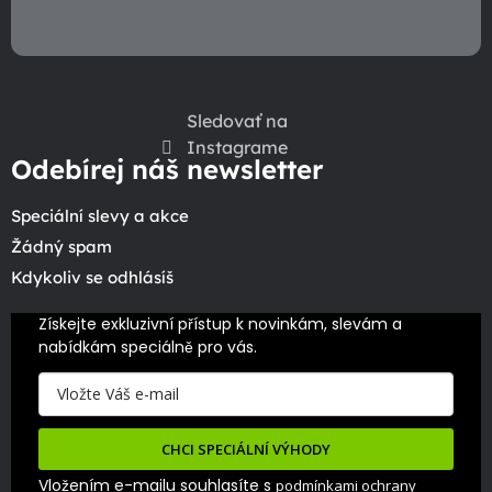
u
Sledovať na
Instagrame
Odebírej náš newsletter
Speciální slevy a akce
Žádný spam
Kdykoliv se odhlásíš
Získejte exkluzivní přístup k novinkám, slevám a 
nabídkám speciálně pro vás.
CHCI SPECIÁLNÍ VÝHODY
Vložením e-mailu souhlasíte s
podmínkami ochrany