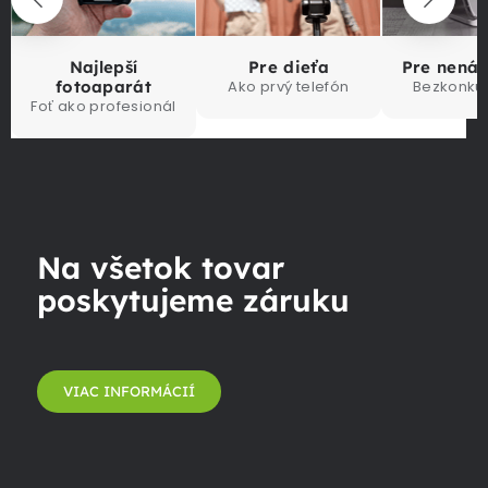
Najlepší
Pre dieťa
Pre nená
fotoaparát
Ako prvý telefón
Bezkonku
Foť ako profesionál
Na všetok tovar
poskytujeme záruku
VIAC INFORMÁCIÍ