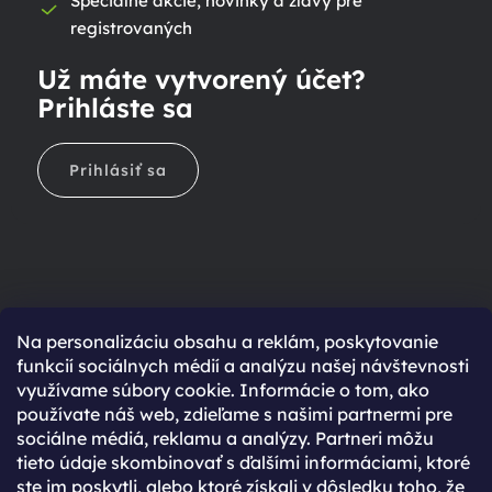
Špeciálne akcie, novinky a zľavy pre
registrovaných
Už máte vytvorený účet?
Prihláste sa
Prihlásiť sa
Na personalizáciu obsahu a reklám, poskytovanie
Ešte nemáte účet?
funkcií sociálnych médií a analýzu našej návštevnosti
využívame súbory cookie. Informácie o tom, ako
Rýchlejší nákup vďaka uloženým údajom
používate náš web, zdieľame s našimi partnermi pre
Prehľad o stave objednávky
sociálne médiá, reklamu a analýzy. Partneri môžu
tieto údaje skombinovať s ďalšími informáciami, ktoré
Kompletná história objednávok
ste im poskytli, alebo ktoré získali v dôsledku toho, že