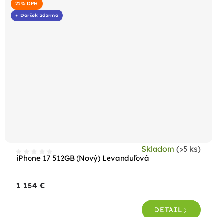
21% DPH
+ Darček zdarma
Skladom
(>5 ks)
iPhone 17 512GB (Nový) Levanduľová
1 154 €
DETAIL