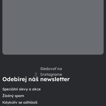
k
y
v
ý
p
i
s
u
Sledovať na
Instagrame
Odebírej náš newsletter
Speciální slevy a akce
Žádný spam
Kdykoliv se odhlásíš