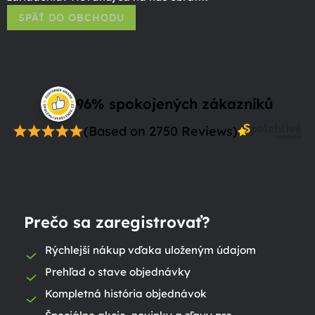
SPÄŤ DO OBCHODU
96% spokojených zákazníků
(Based on 2750 Reviews)
Prečo sa zaregistrovať?
Rýchlejší nákup vďaka uloženým údajom
Prehľad o stave objednávky
Kompletná história objednávok