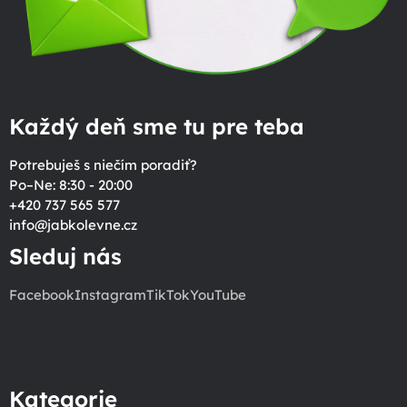
Každý deň sme tu pre teba
Potrebuješ s niečím poradiť?
Po–Ne: 8:30 - 20:00
+420 737 565 577
info
@
jabkolevne.cz
Sleduj nás
Facebook
Instagram
TikTok
YouTube
Kategorie