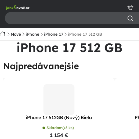
Prejsť
na
obsah
Domov
Nové
iPhone
iPhone 17
iPhone 17 512 GB
iPhone 17 512 GB
Najpredávanejšie
iPhone 17 512GB (Nový) Biela
iP
Skladom
(>5 ks)
1 154 €