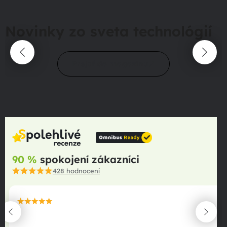
Novinky zo sveta technológií
Prejsť do magazínu
90 %
spokojení zákazníci
428
hodnocení
maximální spokojenost
22.06.2025