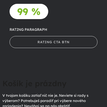
99 %
RATING PARAGRAPH
RATING CTA BTN
Košík je prázdny
V tvojom košíku zatiaľ nič nie je. Neviete si rady s
výberom? Potrebuješ poradiť pri výbere nového
zariadenia? Neváhaj sa na nás obrátiť.