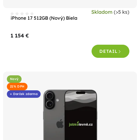
t
Skladom
(>5 ks)
o
iPhone 17 512GB (Nový) Biela
v
1 154 €
DETAIL
Nový
21% DPH
+ Darček zdarma