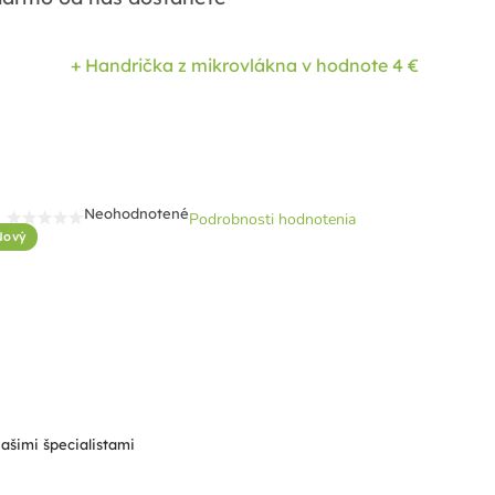
+ Handrička z mikrovlákna
v hodnote 4 €
Neohodnotené
Podrobnosti hodnotenia
Priemerné
Nový
hodnotenie
produktu
je
0,0
z
5
hviezdičiek.
našimi špecialistami