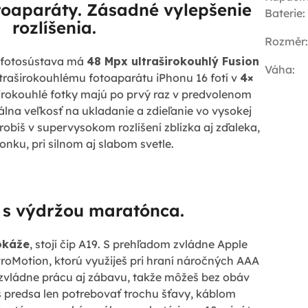
toaparáty. Zásadné vylepšenie
Baterie
:
rozlíšenia.
Rozměr
:
 fotosústava má
48 Mpx ultraširokouhlý Fusion
Váha
:
ultraširokouhlému fotoaparátu iPhonu 16 fotí v
4×
aširokouhlé fotky majú po prvý raz v predvolenom
álna veľkosť na ukladanie a zdieľanie vo vysokej
robíš v supervysokom rozlíšení zblízka aj zďaleka,
vonku, pri silnom aj slabom svetle.
 s výdržou maratónca.
okáže
, stojí čip A19. S prehľadom zvládne Apple
ProMotion, ktorú využiješ pri hraní náročných AAA
zvládne prácu aj zábavu, takže môžeš bez obáv
š predsa len potrebovať trochu šťavy, káblom