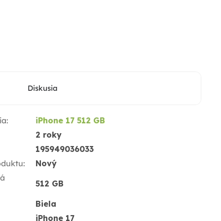
Diskusia
ia
:
iPhone 17 512 GB
2 roky
195949036033
oduktu
:
Nový
ná
512 GB
Biela
iPhone 17