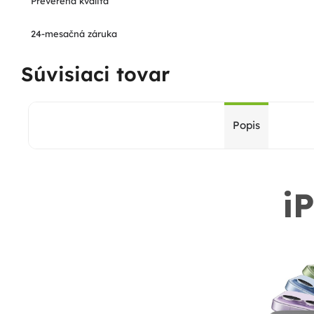
Preverená kvalita
24-mesačná záruka
Súvisiaci tovar
Popis
i