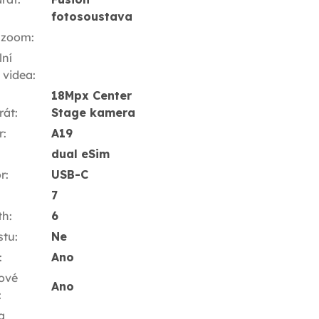
fotosoustava
 zoom
:
ní
í videa
:
18Mpx Center
rát
:
Stage kamera
r
:
A19
dual eSim
r
:
USB-C
7
th
:
6
stu
:
Ne
:
Ano
ové
Ano
:
a