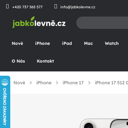
Prejsť
+420 737 565 577
info@jabkolevne.cz
na
obsah
Nové
iPhone
iPad
Mac
Watch
O Nás
Kontakt
Nové
iPhone
iPhone 17
iPhone 17 512 
Domov