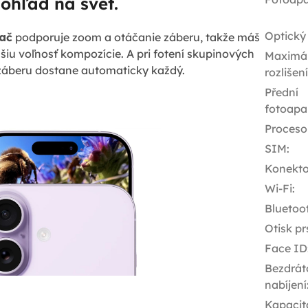
ohľad na svet.
Optický
ač
podporuje zoom a otáčanie záberu, takže máš
čšiu voľnosť kompozície. A pri fotení skupinových
Maximál
záberu dostane automaticky každý.
rozlišen
Přední
fotoapa
Proceso
SIM
:
Konekto
Wi-Fi
:
Bluetoo
Otisk pr
Face ID
Bezdrát
nabíjení
Kapacit