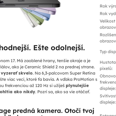
Rok výr
Rok vyd
Velikost
obrazov
Rozlišen
obrazov
odnejší. Ešte odolnejší.
Typ disp
om 17. Má zaoblené hrany, tenšie okraje a je
Hustota
álov, ako je Ceramic Shield 2 na prednej strane.
pixelů
:
 vyzerať skvelo
. Na 6,3-palcovom Super Retina
Obnovo
ešte viac vecí, ktoré ťa bavia. A vďaka ProMotion s
frekven
 frekvenciou až 120 Hz si užiješ
plynulejšie
displeje
:
pohltia ako nikdy
. Pozri sa, ako sa vie otáčať.
Svítivos
displeje
:
age predná kamera. Otočí tvoj
Fotoapa