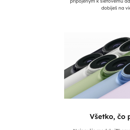
pripojeným k sieťovému ad
dobiješ na v
Všetko, čo 