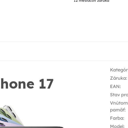
12 mesiacov záruka
Kategór
Phone 17
Záruka
:
EAN
:
Stav pr
Vnútor
pamäť
:
Farba
:
Model
: