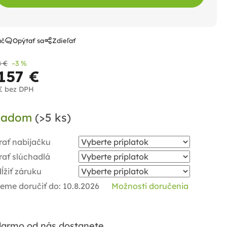
ač
Opýtať sa
Zdieľať
8 €
–3 %
157 €
€
bez DPH
notková
ladom
(>5 ks)
a:
rať nabíjačku
rať slúchadlá
ĺžiť záruku
eme doručiť do:
10.8.2026
Možnosti doručenia
armo od nás dostanete