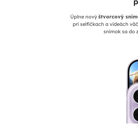
p
Úplne nový
štvorcový sním
pri selfíčkach a videách vä
snímok sa do 