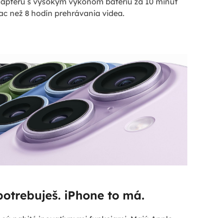
aptéru s vysokým výkonom batériu za 10 minút
iac než 8 hodín prehrávania videa.
potrebuješ. iPhone to má.