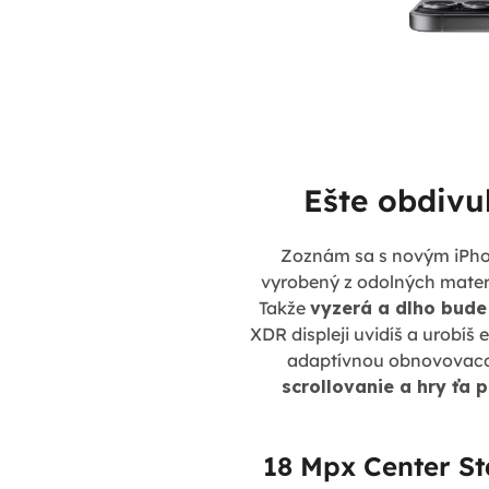
Ešte obdivuh
Zoznám sa s novým iPhon
vyrobený z odolných materi
Takže
vyzerá a dlho bude
XDR displeji uvidíš a urobíš 
adaptívnou obnovovacou
scrollovanie a hry ťa 
18 Mpx Center St