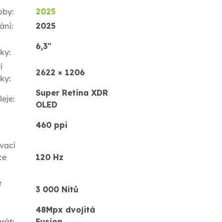
oby
:
2025
ání
:
2025
6,3"
ky
:
í
2622 × 1206
ky
:
Super Retina XDR
leje
:
OLED
460 ppi
vací
ce
120 Hz
t
3 000 Nitů
48Mpx dvojitá
rát
:
Fusion