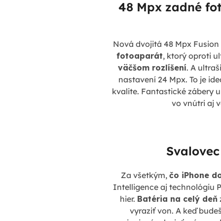
48 Mpx zadné fo
Nová dvojitá 48 Mpx Fusion
fotoaparát
, ktorý oproti 
väčšom rozlíšení
. A ultr
nastavení 24 Mpx. To je ide
kvalite. Fantastické zábery u
vo vnútri aj 
Svalovec
Za všetkým,
čo iPhone d
Intelligence aj technológiu 
hier.
Batéria na celý deň
vyraziť von. A keď bude