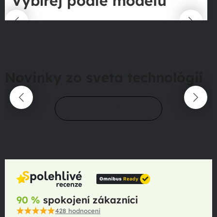
Vybírej podle modelu
Novinky zo sveta technológií
Prejsť do magazínu
90 %
spokojení zákazníci
428
hodnocení