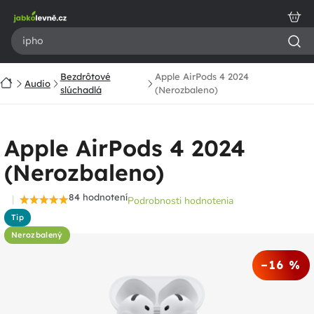
Prejsť
na
obsah
Bezdrôtové
Apple AirPods 4 2024
Domov
Audio
slúchadlá
(Nerozbaleno)
Apple AirPods 4 2024
(Nerozbaleno)
84 hodnotení
Podrobnosti hodnotenia
Priemerné
Tip
hodnotenie
Nerozbalený
produktu
je
–16 %
4,6
z
5