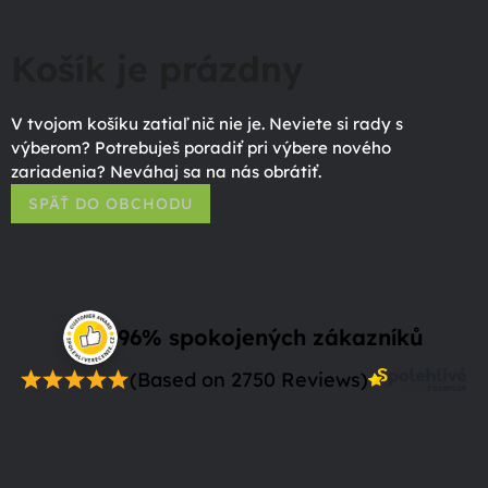
Košík je prázdny
V tvojom košíku zatiaľ nič nie je. Neviete si rady s
výberom? Potrebuješ poradiť pri výbere nového
zariadenia? Neváhaj sa na nás obrátiť.
SPÄŤ DO OBCHODU
96% spokojených zákazníků
(Based on 2750 Reviews)