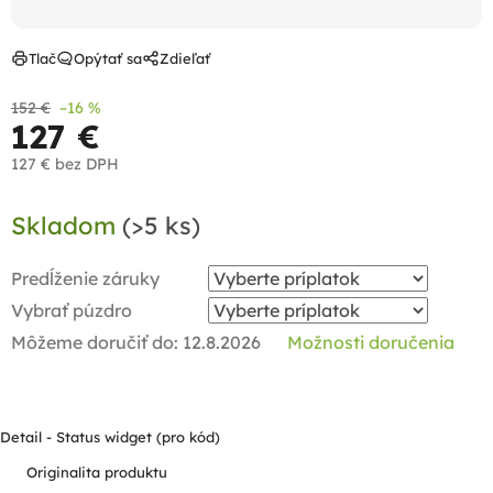
Tlač
Opýtať sa
Zdieľať
152 €
–16 %
127 €
127 €
bez DPH
Jednotková
Skladom
(>5 ks)
cena:
Predĺženie záruky
Vybrať púzdro
Môžeme doručiť do:
12.8.2026
Možnosti doručenia
Detail - Status widget (pro kód)
Originalita produktu