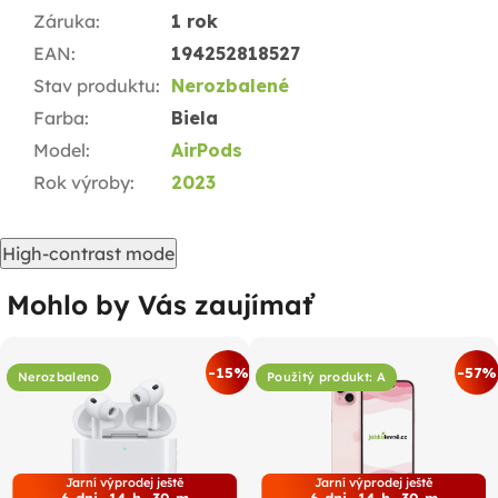
Záruka
:
1 rok
EAN
:
194252818527
Stav produktu
:
Nerozbalené
Farba
:
Biela
Model
:
AirPods
Rok výroby
:
2023
High-contrast mode
Mohlo by Vás zaujímať
-15%
-57%
Nerozbaleno
Použitý produkt: A
Jarní výprodej ještě
Jarní výprodej ještě
6
dni
14
h
30
m
6
dni
14
h
30
m