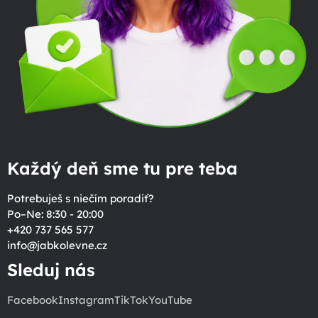
Každý deň sme tu pre teba
Potrebuješ s niečím poradiť?
Po–Ne: 8:30 - 20:00
+420 737 565 577
info
@
jabkolevne.cz
Sleduj nás
Facebook
Instagram
TikTok
YouTube