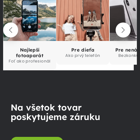
Najlepší
Pre dieťa
Pre nená
fotoaparát
Ako prvý telefón
Bezkonku
Foť ako profesionál
Na všetok tovar
poskytujeme záruku