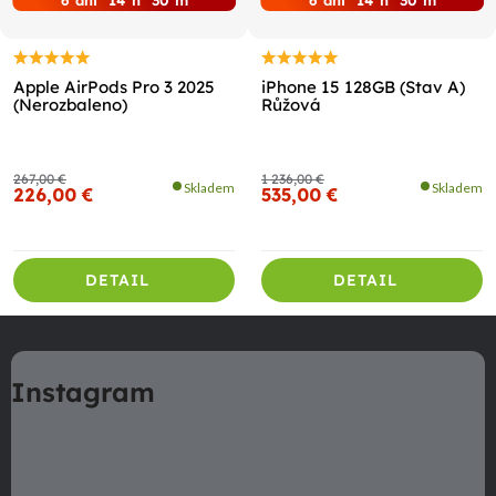
Apple AirPods Pro 3 2025
iPhone 15 128GB (Stav A)
(Nerozbaleno)
Růžová
267,00 €
1 236,00 €
Skladem
Skladem
226,00 €
535,00 €
DETAIL
DETAIL
Z
á
Instagram
p
ä
t