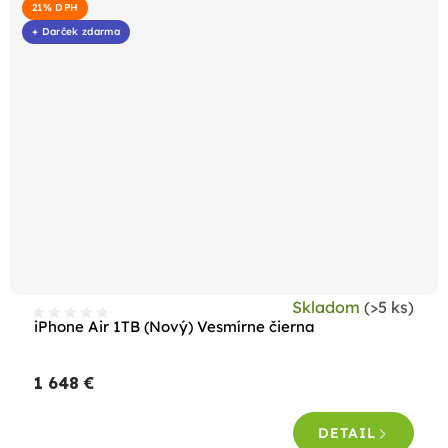
21% DPH
+ Darček zdarma
Skladom
(>5 ks)
iPhone Air 1TB (Nový) Vesmírne čierna
1 648 €
DETAIL