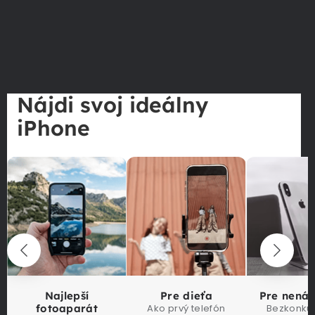
Nájdi svoj ideálny
iPhone
Najlepší
Pre dieťa
Pre nená
fotoaparát
Ako prvý telefón
Bezkonku