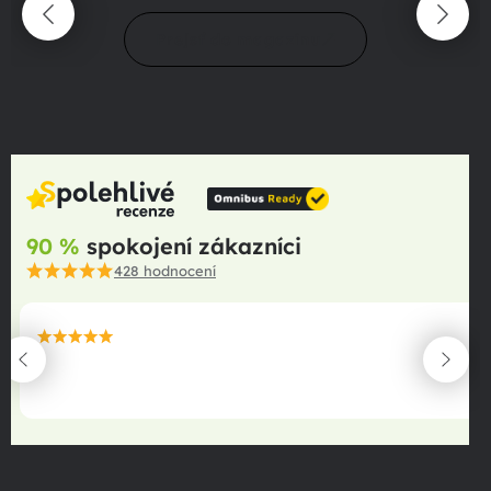
Prejsť do magazínu
90 %
spokojení zákazníci
428
hodnocení
maximální spokojenost
22.06.2025