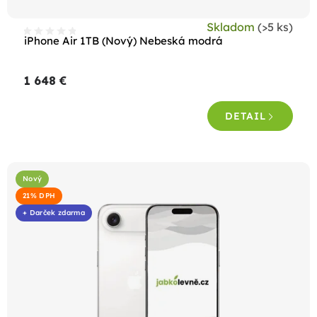
t
Skladom
(>5 ks)
o
iPhone Air 1TB (Nový) Nebeská modrá
v
1 648 €
DETAIL
Nový
21% DPH
+ Darček zdarma