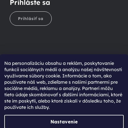
Prihláste sa
Prihlásiť sa
Na personalizáciu obsahu a reklám, poskytovanie
Ešte nemáte účet?
funkcií sociálnych médií a analýzu našej návštevnosti
využívame súbory cookie. Informácie o tom, ako
Rýchlejší nákup vďaka uloženým údajom
používate náš web, zdieľame s našimi partnermi pre
Prehľad o stave objednávky
sociálne médiá, reklamu a analýzy. Partneri môžu
tieto údaje skombinovať s ďalšími informáciami, ktoré
Kompletná história objednávok
ste im poskytli, alebo ktoré získali v dôsledku toho, že
Špeciálne akcie, novinky a zľavy pre registrovaných
používate ich služby.
REGISTROVAŤ SA
Nastavenie