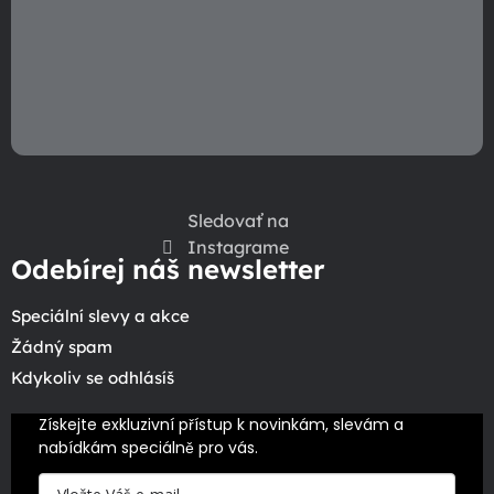
ý
p
i
s
u
Sledovať na
Instagrame
Odebírej náš newsletter
Speciální slevy a akce
Žádný spam
Kdykoliv se odhlásíš
Získejte exkluzivní přístup k novinkám, slevám a 
nabídkám speciálně pro vás.