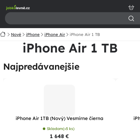
Prejsť
na
obsah
Domov
Nové
iPhone
iPhone Air
iPhone Air 1 TB
iPhone Air 1 TB
Najpredávanejšie
iPhone Air 1TB (Nový) Vesmírne čierna
iP
Skladom
(>5 ks)
1 648 €