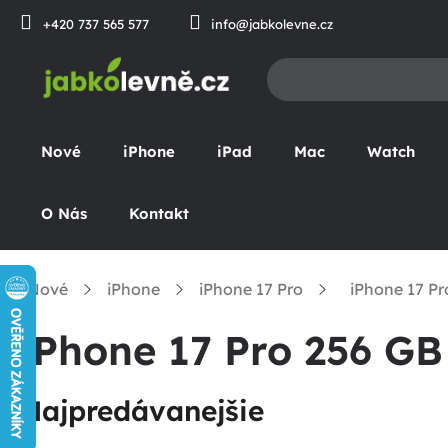
Prejsť
+420 737 565 577
info@jabkolevne.cz
na
obsah
Nové
iPhone
iPad
Mac
Watch
O Nás
Kontakt
Nové
iPhone
iPhone 17 Pro
iPhone 17 Pr
omov
iPhone 17 Pro 256 GB
Najpredávanejšie