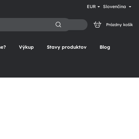
EUR
Slovenčina
Prázdny košík
NÁKUPNÝ
KOŠÍK
ne?
Výkup
Stavy produktov
Blog