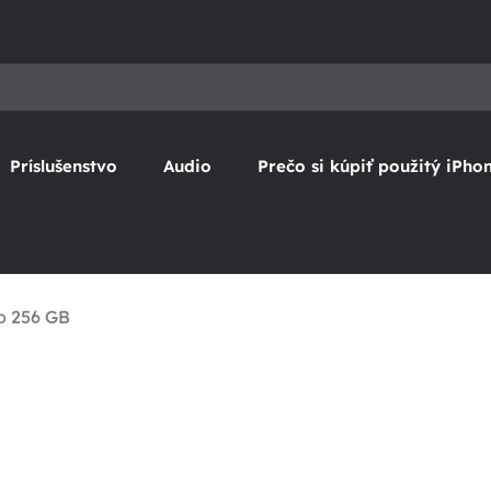
Príslušenstvo
Audio
Prečo si kúpiť použitý iPho
o 256 GB