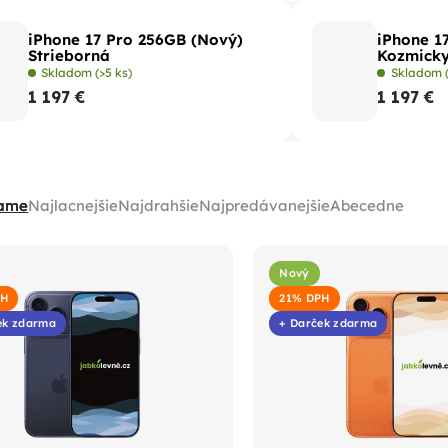
iPhone 17 Pro 256GB (Nový)
iPhone 1
Strieborná
Kozmick
Skladom
(>5 ks)
Skladom
1 197 €
1 197 €
ame
Najlacnejšie
Najdrahšie
Najpredávanejšie
Abecedne
Nový
PH
21% DPH
ek zdarma
+ Darček zdarma