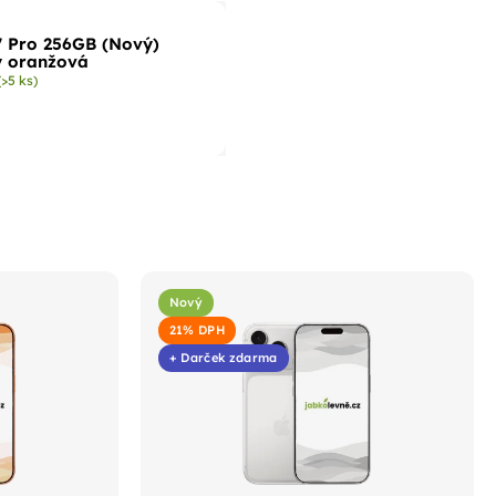
7 Pro 256GB (Nový)
y oranžová
(>5 ks)
Nový
21% DPH
+ Darček zdarma