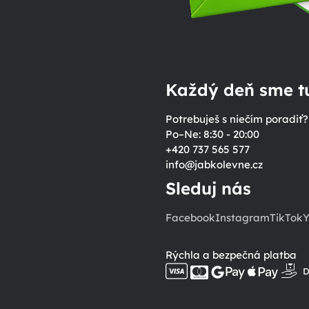
Každý deň sme tu
Potrebuješ s niečím poradiť?
Po–Ne: 8:30 - 20:00
+420 737 565 577
info
@
jabkolevne.cz
Sleduj nás
Facebook
Instagram
TikTok
Y
Rýchla a bezpečná platba