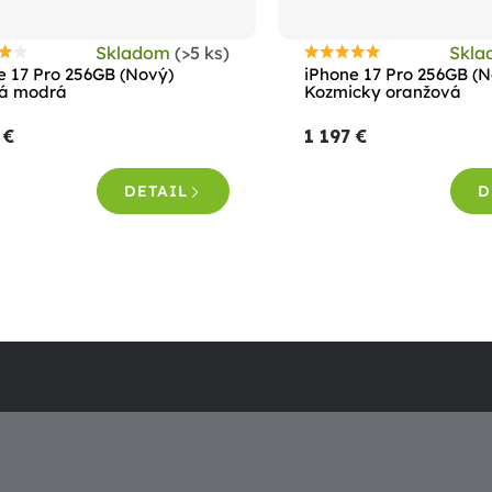
Skladom
(>5 ks)
Skl
riemerné
Priemerné
e 17 Pro 256GB (Nový)
iPhone 17 Pro 256GB (
odnotenie
hodnotenie
á modrá
Kozmicky oranžová
roduktu
produktu
 €
1 197 €
e
je
,4
5,0
DETAIL
D
z
5
viezdičiek.
hviezdičiek.