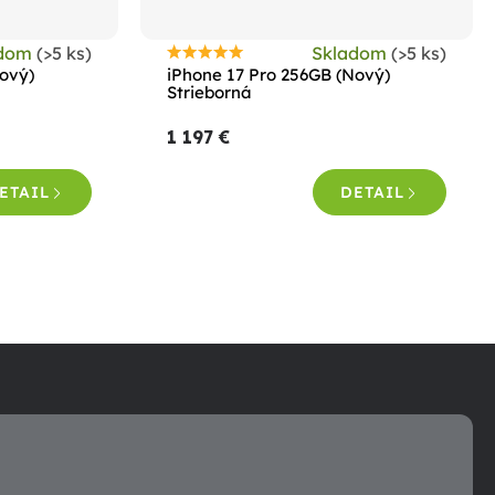
adom
(>5 ks)
Skladom
(>5 ks)
Priemerné
Nový)
iPhone 17 Pro 256GB (Nový)
hodnotenie
Strieborná
produktu
1 197 €
je
5,0
ETAIL
DETAIL
z
5
hviezdičiek.