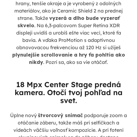
hrany, tenšie okraje a je vyrobený z odolných
materiálov, ako je Ceramic Shield 2 na prednej
strane. Takže
vyzerá a dlho bude vyzerať
skvelo
. Na 6,3-palcovom Super Retina XDR
displeji uvidíš a urobíš ešte viac vecí, ktoré ťa
bavia. A vďaka ProMotion s adaptívnou
obnovovacou frekvenciou až 120 Hz si užiješ
plynulejšie scrollovanie a hry ťa pohltia ako
nikdy
. Pozri sa, ako sa vie otáčať.
18 Mpx Center Stage predná
kamera. Otočí tvoj pohľad na
svet.
Úplne nový
štvorcový snímač
podporuje zoom a
otáčanie záberu, takže máš pri selfíčkach a
videách väčšiu voľnosť kompozície. A pri fotení