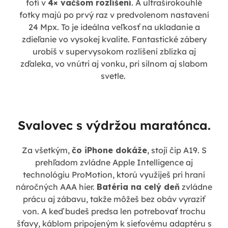
fotí v
4× väčšom rozlíšení
. A ultraširokouhlé
fotky majú po prvý raz v predvolenom nastavení
24 Mpx. To je ideálna veľkosť na ukladanie a
zdieľanie vo vysokej kvalite. Fantastické zábery
urobíš v supervysokom rozlíšení zblízka aj
zďaleka, vo vnútri aj vonku, pri silnom aj slabom
svetle.
Svalovec s výdržou maratónca.
Za všetkým,
čo iPhone dokáže
, stojí čip A19. S
prehľadom zvládne Apple Intelligence aj
technológiu ProMotion, ktorú využiješ pri hraní
náročných AAA hier.
Batéria na celý deň
zvládne
prácu aj zábavu, takže môžeš bez obáv vyraziť
von. A keď budeš predsa len potrebovať trochu
šťavy, káblom pripojeným k sieťovému adaptéru s