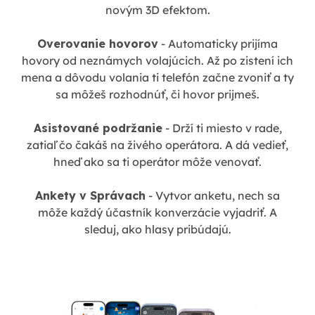
novým 3D efektom.
Overovanie hovorov
- Automaticky prijíma
hovory od neznámych volajúcich. Až po zistení ich
mena a dôvodu volania ti telefón začne zvoniť a ty
sa môžeš rozhodnúť, či hovor prijmeš.
Asistované podržanie
- Drží ti miesto v rade,
zatiaľ čo čakáš na živého operátora. A dá vedieť,
hneď ako sa ti operátor môže venovať.
Ankety v Správach
- Vytvor anketu, nech sa
môže každý účastník konverzácie vyjadriť. A
sleduj, ako hlasy pribúdajú.