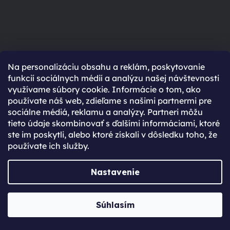
Košík je prázdny
Na personalizáciu obsahu a reklám, poskytovanie
funkcií sociálnych médií a analýzu našej návštevnosti
V tvojom košíku zatiaľ nič nie je. Neviete si rady s
využívame súbory cookie. Informácie o tom, ako
výberom? Potrebuješ poradiť pri výbere nového
používate náš web, zdieľame s našimi partnermi pre
zariadenia? Neváhaj sa na nás obrátiť.
sociálne médiá, reklamu a analýzy. Partneri môžu
SPÄŤ DO OBCHODU
tieto údaje skombinovať s ďalšími informáciami, ktoré
ste im poskytli, alebo ktoré získali v dôsledku toho, že
používate ich služby.
Nastavenie
96% spokojených zákazníků
(Based on 2750 Reviews)
Súhlasím