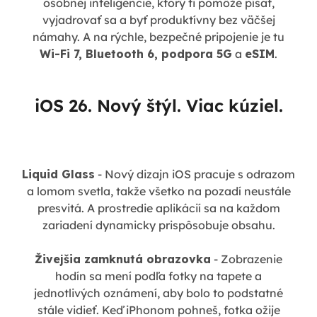
osobnej inteligencie, ktorý ti pomôže písať,
vyjadrovať sa a byť produktívny bez väčšej
námahy. A na rýchle, bezpečné pripojenie je tu
Wi-Fi 7, Bluetooth 6, podpora 5G
a
eSIM
.
iOS 26. Nový štýl. Viac kúziel.
Liquid Glass
- Nový dizajn iOS pracuje s odrazom
a lomom svetla, takže všetko na pozadí neustále
presvitá. A prostredie aplikácií sa na každom
zariadení dynamicky prispôsobuje obsahu.
Živejšia zamknutá obrazovka
- Zobrazenie
hodín sa mení podľa fotky na tapete a
jednotlivých oznámení, aby bolo to podstatné
stále vidieť. Keď iPhonom pohneš, fotka ožije