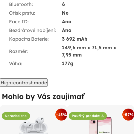
Bluetooth
:
6
Otisk prstu
:
Ne
Face ID
:
Ano
Bezdrátové nabíjení
:
Ano
Kapacita Baterie
:
3 692 mAh
149,6 mm x 71,5 mm x
Rozměr
:
7,95 mm
Váha
:
177g
High-contrast mode
Mohlo by Vás zaujímať
-15%
-57%
Nerozbaleno
Použitý produkt: A