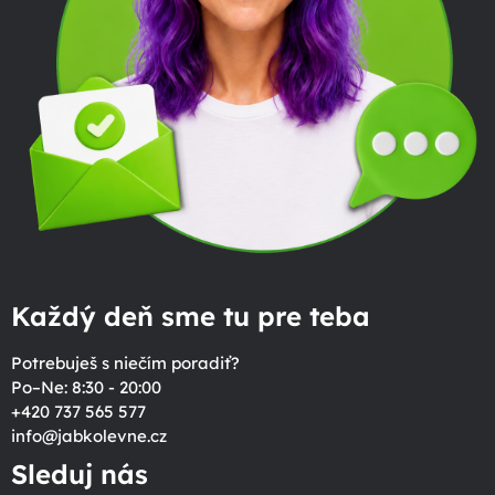
Každý deň sme tu pre teba
Potrebuješ s niečím poradiť?
Po–Ne: 8:30 - 20:00
+420 737 565 577
info
@
jabkolevne.cz
Sleduj nás