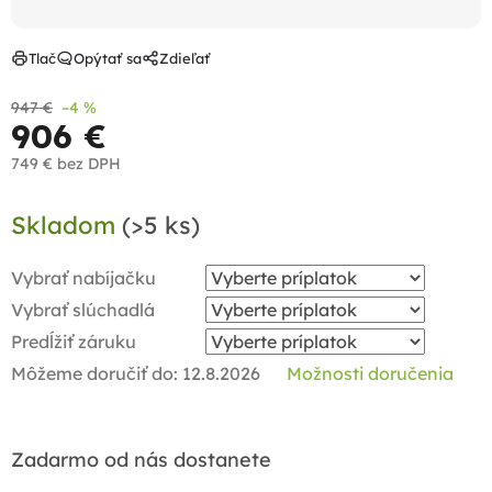
Tlač
Opýtať sa
Zdieľať
947 €
–4 %
906 €
749 €
bez DPH
Jednotková
Skladom
(>5 ks)
cena:
Vybrať nabíjačku
Vybrať slúchadlá
Predĺžiť záruku
Môžeme doručiť do:
12.8.2026
Možnosti doručenia
Zadarmo od nás dostanete