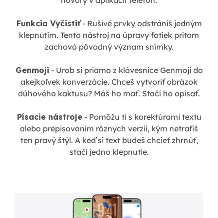
hovory v aplikácii Telefón.
Funkcia Vyčistiť
- Rušivé prvky odstrániš jedným
klepnutím. Tento nástroj na úpravy fotiek pritom
zachová pôvodný význam snímky.
Genmoji
- Urob si priamo z klávesnice Genmoji do
akejkoľvek konverzácie. Chceš vytvoriť obrázok
dúhového kaktusu? Máš ho mať. Stačí ho opísať.
Písacie nástroje
- Pomôžu ti s korektúrami textu
alebo prepisovaním rôznych verzií, kým netrafíš
ten pravý štýl. A keď si text budeš chcieť zhrnúť,
stačí jedno klepnutie.