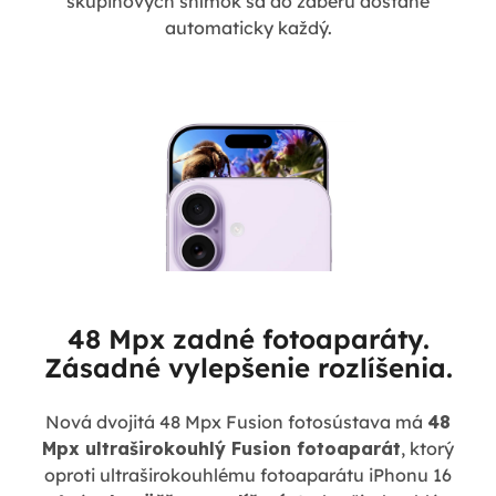
skupinových snímok sa do záberu dostane
automaticky každý.
48 Mpx zadné fotoaparáty.
Zásadné vylepšenie rozlíšenia.
Nová dvojitá 48 Mpx Fusion fotosústava má
48
Mpx ultraširokouhlý Fusion fotoaparát
, ktorý
oproti ultraširokouhlému fotoaparátu iPhonu 16