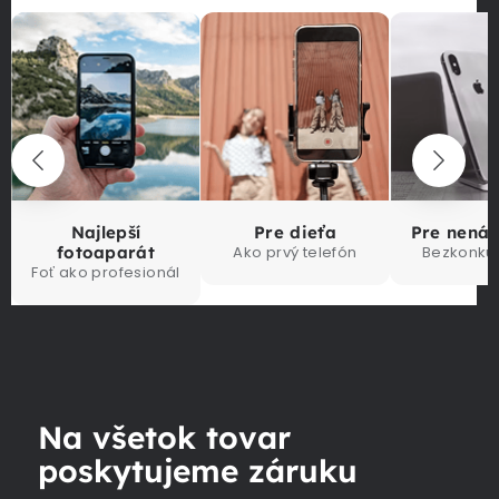
Najlepší
Pre dieťa
Pre nená
fotoaparát
Ako prvý telefón
Bezkonku
Foť ako profesionál
Na všetok tovar
poskytujeme záruku