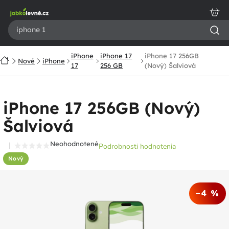
Prejsť
na
obsah
iPhone
iPhone 17
iPhone 17 256GB
Domov
Nové
iPhone
17
256 GB
(Nový) Šalviová
iPhone 17 256GB (Nový)
Šalviová
Neohodnotené
Podrobnosti hodnotenia
Priemerné
Nový
hodnotenie
produktu
je
–4 %
0,0
z
5