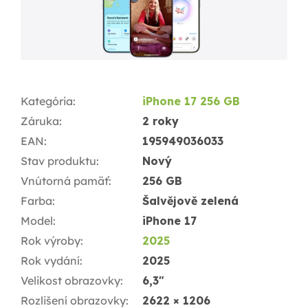
Kategória
:
iPhone 17 256 GB
Záruka
:
2 roky
EAN
:
195949036033
Stav produktu
:
Nový
Vnútorná pamäť
:
256 GB
Farba
:
Šalvějově zelená
Model
:
iPhone 17
Rok výroby
:
2025
Rok vydání
:
2025
Velikost obrazovky
:
6,3"
Rozlišení obrazovky
:
2622 × 1206