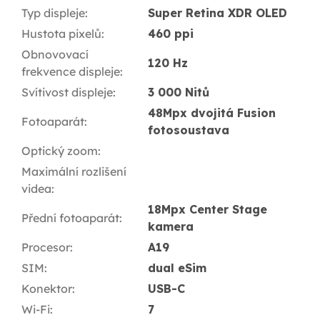
Typ displeje
:
Super Retina XDR OLED
Hustota pixelů
:
460 ppi
Obnovovací
120 Hz
frekvence displeje
:
Svítivost displeje
:
3 000 Nitů
48Mpx dvojitá Fusion
Fotoaparát
:
fotosoustava
Optický zoom
:
Maximální rozlišení
videa
:
18Mpx Center Stage
Přední fotoaparát
:
kamera
Procesor
:
A19
SIM
:
dual eSim
Konektor
:
USB-C
Wi-Fi
:
7