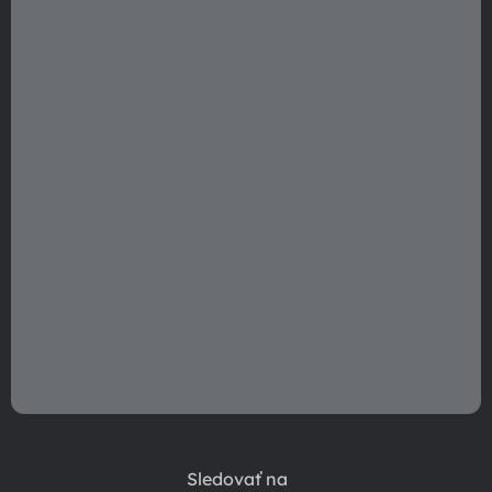
t
i
e
Sledovať na