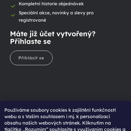
Kompletní historie objednávek
Speciální akce, novinky a slevy pro
registrované
Máte již účet vytvořený?
Přihlaste se
Přihlásit se
Ještě nemáte účet?
Používáme soubory cookies k zajištění funkčnosti
webu a s Vaším souhlasem i mj. k personalizaci
Rychlejší nákup díky uloženým údajům
obsahu našich webových stránek. Kliknutím na
Přehled o stavu objednávky
tlačítko „Rozumím“ souhlasíte s využívaním cookies a