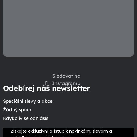
v
ý
p
i
s
u
Sledovat na
Instagramu
Odebírej náš newsletter
Speciální slevy a akce
Žádný spam
Kdykoliv se odhlásíš
Získejte exkluzivní přístup k novinkám, slevám a 