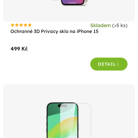
u
k
t
Skladem
(>5 ks)
ů
Průměrné
Ochranné 3D Privacy sklo na iPhone 15
hodnocení
produktu
499 Kč
je
4,8
DETAIL
z
5
hvězdiček.