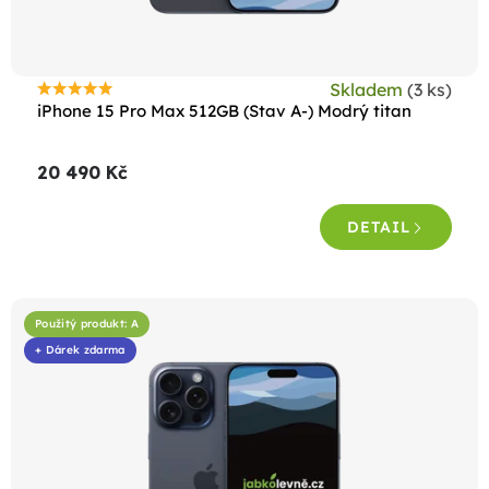
u
k
t
Skladem
(3 ks)
ů
Průměrné
iPhone 15 Pro Max 512GB (Stav A-) Modrý titan
hodnocení
produktu
20 490 Kč
je
4,9
DETAIL
z
5
hvězdiček.
Použitý produkt: A
+ Dárek zdarma