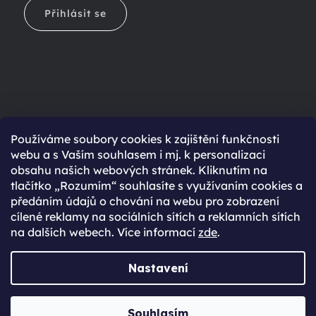
Přihlásit se
Ještě nemáte účet?
Používáme soubory cookies k zajištění funkčnosti
webu a s Vaším souhlasem i mj. k personalizaci
Rychlejší nákup díky uloženým údajům
obsahu našich webových stránek. Kliknutím na
Přehled o stavu objednávky
tlačítko „Rozumím“ souhlasíte s využívaním cookies a
předáním údajů o chování na webu pro zobrazení
Kompletní historie objednávek
cílené reklamy na sociálních sítích a reklamních sítích
Speciální akce, novinky a slevy pro registrované
na dalších webech. Více informací
zde
.
REGISTROVAT SE
Nastavení
Vytvořil Shoptet Premium
Souhlasím