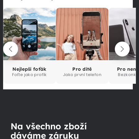
Nejlepší foťák
Pro dítě
Pro nen
Foťte jako profík
Jako první telefon
Bezkonku
Na všechno zboží
dáváme záruku