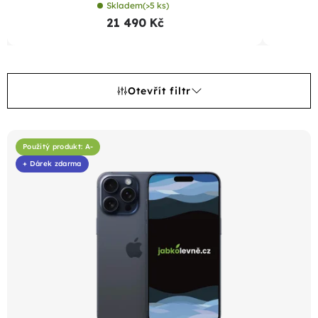
Skladem
(>5 ks)
21 490 Kč
Otevřít filtr
V
ý
Použitý produkt: A-
+ Dárek zdarma
p
i
s
p
r
o
d