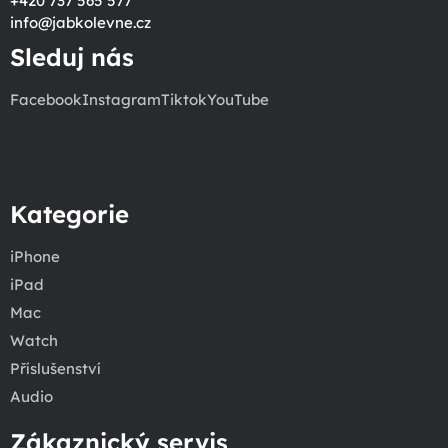
+420 737 565 577
info
@
jabkolevne.cz
Sleduj nás
Facebook
Instagram
Tiktok
YouTube
Kategorie
iPhone
iPad
Mac
Watch
Příslušenství
Audio
Zákaznický servis