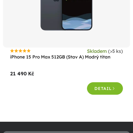
Skladem
(>5 ks)
Průměrné
iPhone 15 Pro Max 512GB (Stav A) Modrý titan
hodnocení
produktu
21 490 Kč
je
4,5
DETAIL
z
5
hvězdiček.
O
v
Z
l