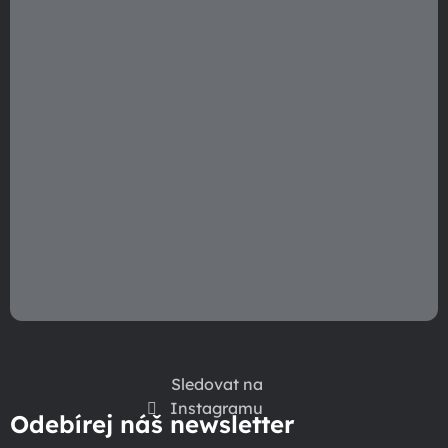
p
r
v
k
y
v
ý
p
i
s
u
Sledovat na
Instagramu
Odebírej náš newsletter