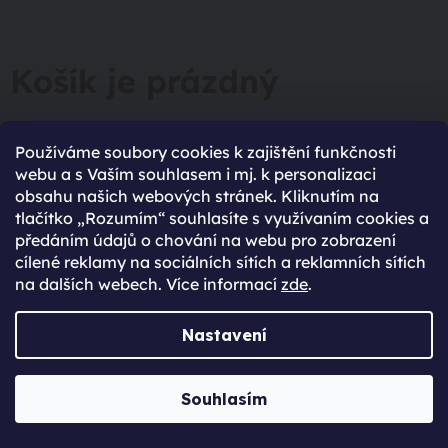
Košík je prázdný
Ve tvém košíku není zatím nic. Nevíš si rady s výběrem?
Používáme soubory cookies k zajištění funkčnosti
Potřebuješ poradit při výběr nového zařízení? Neváhej se
webu a s Vaším souhlasem i mj. k personalizaci
na nás obrátit.
obsahu našich webových stránek. Kliknutím na
ZPĚT DO OBCHODU
tlačítko „Rozumím“ souhlasíte s využívaním cookies a
předáním údajů o chování na webu pro zobrazení
cílené reklamy na sociálních sítích a reklamních sítích
na dalších webech. Více informací
zde
.
96% spokojených zákazníků
Nastavení
(Based on 2750 Reviews)
Souhlasím