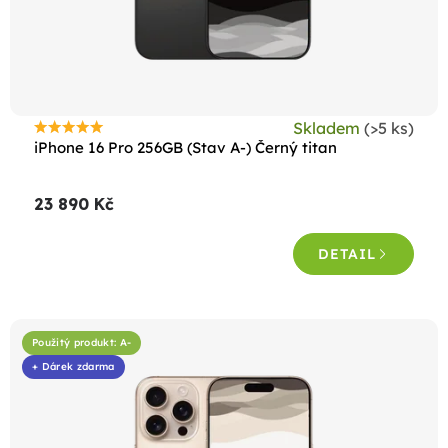
Skladem
(>5 ks)
Průměrné
iPhone 16 Pro 256GB (Stav A-) Černý titan
hodnocení
produktu
23 890 Kč
je
4,5
DETAIL
z
5
hvězdiček.
Použitý produkt: A-
+ Dárek zdarma