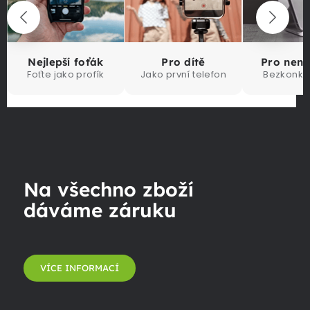
Nejlepší foťák
Pro dítě
Pro nen
Foťte jako profík
Jako první telefon
Bezkonku
Na všechno zboží
dáváme záruku
VÍCE INFORMACÍ