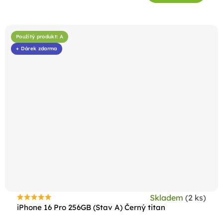
Použitý produkt: A
+ Dárek zdarma
Skladem
(2 ks)
Průměrné
iPhone 16 Pro 256GB (Stav A) Černý titan
hodnocení