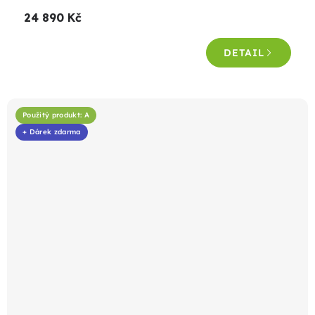
produktu
24 890 Kč
je
4,6
DETAIL
z
5
hvězdiček.
Použitý produkt: A
+ Dárek zdarma