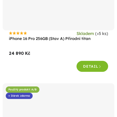
Skladem
(>5 ks)
Průměrné
iPhone 16 Pro 256GB (Stav A) Přírodní titan
hodnocení
produktu
24 890 Kč
je
4,6
DETAIL
z
5
hvězdiček.
Použitý produkt: A/B
+ Dárek zdarma