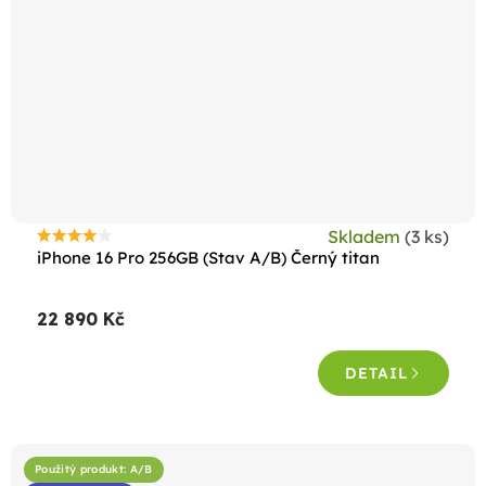
Skladem
(3 ks)
Průměrné
iPhone 16 Pro 256GB (Stav A/B) Černý titan
hodnocení
produktu
22 890 Kč
je
4,3
DETAIL
z
5
hvězdiček.
Použitý produkt: A/B