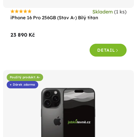
t
Skladem
(1 ks)
ů
Průměrné
iPhone 16 Pro 256GB (Stav A-) Bílý titan
hodnocení
produktu
23 890 Kč
je
4,5
DETAIL
z
5
hvězdiček.
Použitý produkt: A-
+ Dárek zdarma