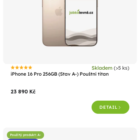
Skladem
(>5 ks)
Průměrné
iPhone 16 Pro 256GB (Stav A-) Pouštní titan
hodnocení
produktu
23 890 Kč
je
4,5
DETAIL
z
5
hvězdiček.
Použitý produkt: A-