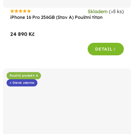
Skladem
(>5 ks)
Průměrné
iPhone 16 Pro 256GB (Stav A) Pouštní titan
hodnocení
produktu
24 890 Kč
je
4,7
DETAIL
z
5
hvězdiček.
Použitý produkt: A
+ Dárek zdarma