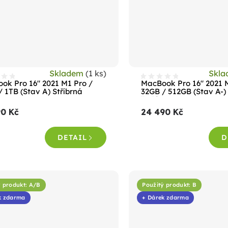
Skladem
(1 ks)
Skl
ok Pro 16" 2021 M1 Pro /
MacBook Pro 16" 2021 
/ 1TB (Stav A) Stříbrná
32GB / 512GB (Stav A-)
šedá
90 Kč
24 490 Kč
DETAIL
D
ý produkt: A/B
Použitý produkt: B
k zdarma
+ Dárek zdarma