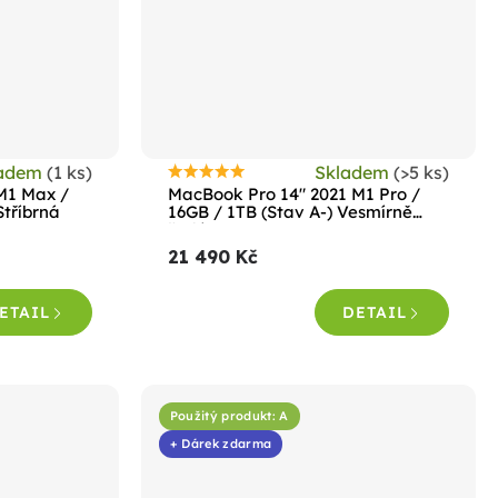
ladem
(1 ks)
Skladem
(>5 ks)
Průměrné
M1 Max /
MacBook Pro 14" 2021 M1 Pro /
hodnocení
Stříbrná
16GB / 1TB (Stav A-) Vesmírně
šedá
produktu
21 490 Kč
je
4,8
ETAIL
DETAIL
z
5
hvězdiček.
Použitý produkt: A
+ Dárek zdarma