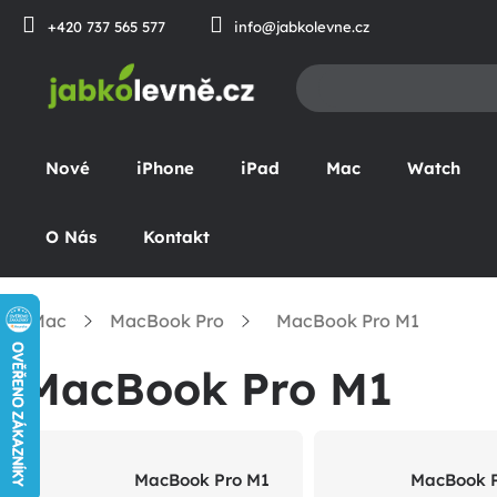
Přejít
+420 737 565 577
info@jabkolevne.cz
na
obsah
Nové
iPhone
iPad
Mac
Watch
O Nás
Kontakt
Mac
MacBook Pro
MacBook Pro M1
omů
MacBook Pro M1
MacBook Pro M1
MacBook P