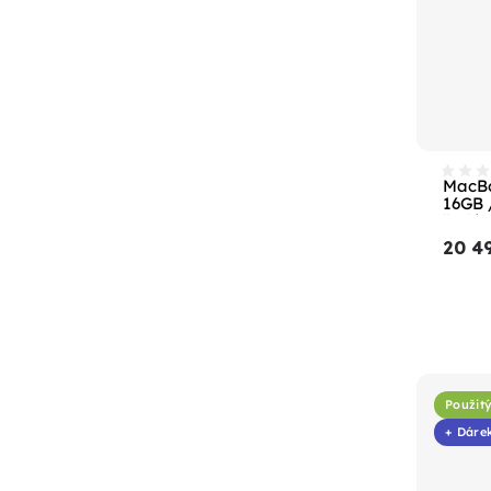
MacBo
16GB 
šedá
20 4
Použitý
+ Dáre