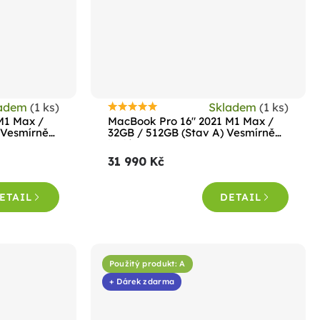
ladem
(1 ks)
Skladem
(1 ks)
Průměrné
M1 Max /
MacBook Pro 16" 2021 M1 Max /
hodnocení
 Vesmírně
32GB / 512GB (Stav A) Vesmírně
šedá
produktu
31 990 Kč
je
5,0
ETAIL
DETAIL
z
5
hvězdiček.
Použitý produkt: A
+ Dárek zdarma