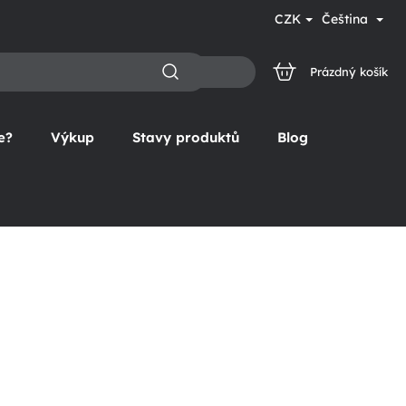
CZK
Čeština
Prázdný košík
NÁKUPNÍ
KOŠÍK
e?
Výkup
Stavy produktů
Blog