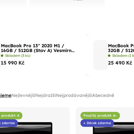
MacBook Pro 13" 2020 M1 /
MacBook Pr
16GB / 512GB (Stav A) Vesmírně
32GB / 512
šedá
šedá
Skladem
(3 ks)
Skladem
(1 
15 990 Kč
25 490 Kč
ujeme
Nejlevnější
Nejdražší
Nejprodávanější
Abecedně
 produkt: A
Použitý produkt: A-
k zdarma
+ Dárek zdarma