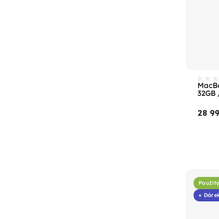
MacBo
32GB 
28 9
Použit
+ Dáre