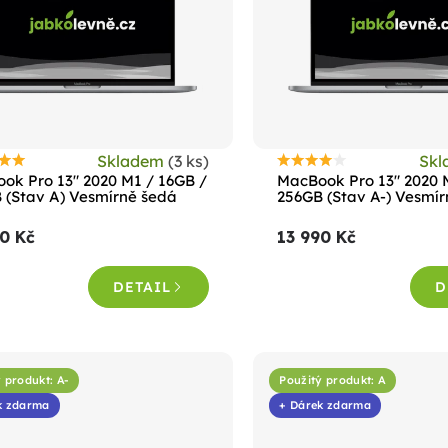
Skladem
(3 ks)
Sk
růměrné
Průměrné
ok Pro 13" 2020 M1 / 16GB /
MacBook Pro 13" 2020 
odnocení
hodnocení
 (Stav A) Vesmírně šedá
256GB (Stav A-) Vesmí
roduktu
produktu
0 Kč
13 990 Kč
e
je
,6
4,4
DETAIL
D
z
5
vězdiček.
hvězdiček.
 produkt: A-
Použitý produkt: A
k zdarma
+ Dárek zdarma