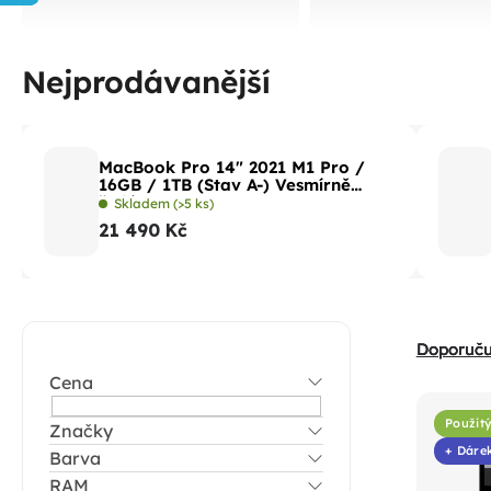
Nejprodávanější
MacBook Pro 14" 2021 M1 Pro /
16GB / 1TB (Stav A-) Vesmírně
šedá
Skladem
(>5 ks)
21 490 Kč
P
Ř
Doporuč
o
a
Cena
V
s
z
ý
t
Použitý
Značky
e
p
+ Dáre
Barva
r
n
i
RAM