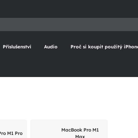
Příslušenství
Audio
Proč si koupit použitý iPhon
MacBook Pro M1
ro M1 Pro
Max