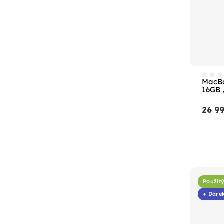
MacBo
16GB 
26 9
Použit
+ Dáre