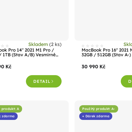
Skladem
(2 ks)
Sk
ok Pro 14" 2021 M1 Pro /
MacBook Pro 16" 2021 
/ 1TB (Stav A/B) Vesmírně
32GB / 512GB (Stav A-)
šedá
90 Kč
30 990 Kč
DETAIL
D
 produkt: A
Použitý produkt: A-
k zdarma
+ Dárek zdarma