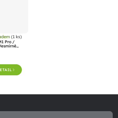
ladem
(1 ks)
M1 Pro /
 Vesmírně
ETAIL