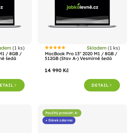
ladem
(1 ks)
Skladem
(1 ks)
Průměrné
M1 / 8GB /
MacBook Pro 13" 2020 M1 / 8GB /
hodnocení
rně šedá
512GB (Stav A-) Vesmírně šedá
produktu
14 990 Kč
je
4,6
ETAIL
DETAIL
z
5
hvězdiček.
Použitý produkt: A-
+ Dárek zdarma