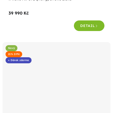
39 990 Kč
DETAIL
Nový
21% DPH
+ Dárek zdarma