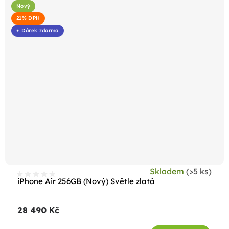
Nový
21% DPH
+ Dárek zdarma
Skladem
(>5 ks)
iPhone Air 256GB (Nový) Světle zlatá
28 490 Kč