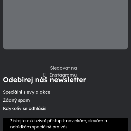
ý
p
i
s
u
Sledovat na
Instagramu
Odebírej náš newsletter
Speciální slevy a akce
Žádný spam
Kdykoliv se odhlásíš
Získejte exkluzivní přístup k novinkám, slevám a 
nabídkám speciálně pro vás.