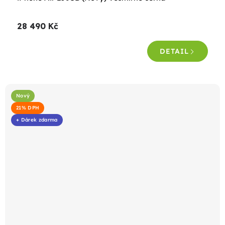
hodnocení
produktu
28 490 Kč
je
5,0
DETAIL
z
5
hvězdiček.
Nový
21% DPH
+ Dárek zdarma