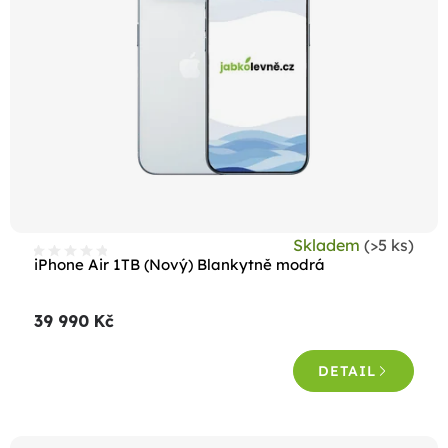
s
p
r
o
d
u
k
t
Skladem
(>5 ks)
ů
iPhone Air 1TB (Nový) Blankytně modrá
39 990 Kč
DETAIL