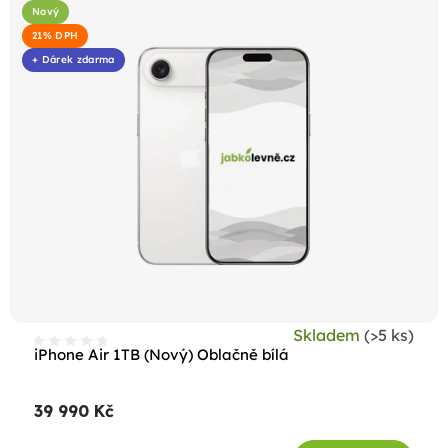
Nový
21% DPH
+ Dárek zdarma
Skladem
(>5 ks)
iPhone Air 1TB (Nový) Oblačně bílá
39 990 Kč