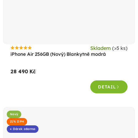
Skladem
(>5 ks)
Průměrné
iPhone Air 256GB (Nový) Blankytně modrá
hodnocení
produktu
28 490 Kč
je
5,0
DETAIL
z
5
hvězdiček.
Nový
21% DPH
+ Dárek zdarma