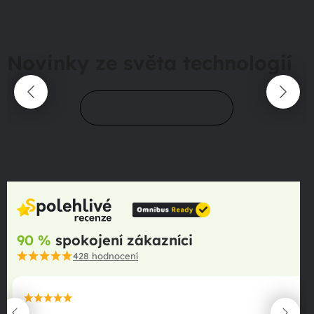
Novinky ze světa technologií
Přejít do magazínu
90 %
spokojení zákazníci
428
hodnocení
maximální spokojenost