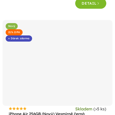
DETAIL
Nový
21% DPH
+ Dárek zdarma
Skladem
(>5 ks)
Průměrné
iPhone Air 256GB (Nový) Vesmírně černá