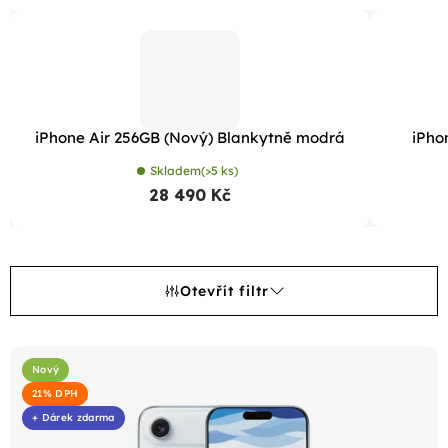
iPhone Air 256GB (Nový) Blankytně modrá
iPho
Skladem
(>5 ks)
28 490 Kč
Otevřít filtr
V
ý
Nový
21% DPH
p
+ Dárek zdarma
i