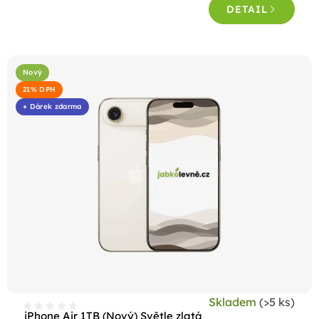
DETAIL
Nový
21% DPH
+ Dárek zdarma
Skladem
(>5 ks)
iPhone Air 1TB (Nový) Světle zlatá