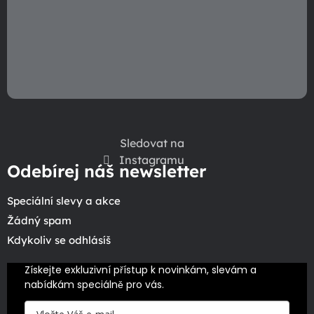
p
i
s
u
Sledovat na
Instagramu
Odebírej náš newsletter
Speciální slevy a akce
Žádný spam
Kdykoliv se odhlásíš
Získejte exkluzivní přístup k novinkám, slevám a 
nabídkám speciálně pro vás.