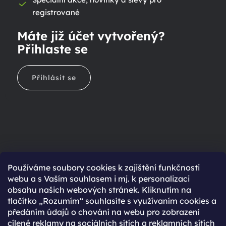
registrované
Máte již účet vytvořený?
Přihlaste se
Přihlásit se
Ještě nemáte účet?
Používáme soubory cookies k zajištění funkčnosti
webu a s Vaším souhlasem i mj. k personalizaci
Rychlejší nákup díky uloženým údajům
obsahu našich webových stránek. Kliknutím na
Přehled o stavu objednávky
tlačítko „Rozumím“ souhlasíte s využívaním cookies a
předáním údajů o chování na webu pro zobrazení
Kompletní historie objednávek
cílené reklamy na sociálních sítích a reklamních sítích