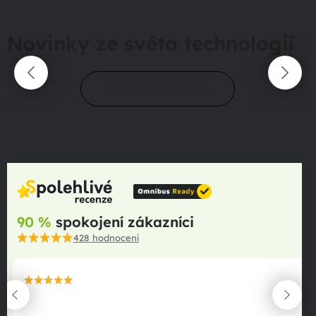
Novinky ze světa technologií
Přejít do magazínu
90 %
spokojení zákazníci
428
hodnocení
maximální spokojenost
22.06.2025