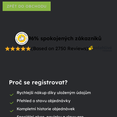
ZPĚT DO OBCHODU
96% spokojených zákazníků
(Based on 2750 Reviews)
Proč se registrovat?
Rychlejší nákup díky uloženým údajům
Přehled o stavu objednávky
Kompletní historie objednávek
Speciální akce, novinky a slevy pro