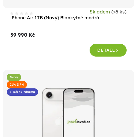
t
Skladem
(>5 ks)
ů
iPhone Air 1TB (Nový) Blankytně modrá
39 990 Kč
DETAIL
Nový
21% DPH
+ Dárek zdarma