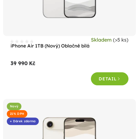
Skladem
(>5 ks)
iPhone Air 1TB (Nový) Oblačně bílá
39 990 Kč
DETAIL
Nový
21% DPH
+ Dárek zdarma