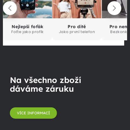
Nejlepší foťák
Pro dítě
Pro nen
Foťte jako profík
Jako první telefon
Bezkonku
Na všechno zboží
dáváme záruku
VÍCE INFORMACÍ