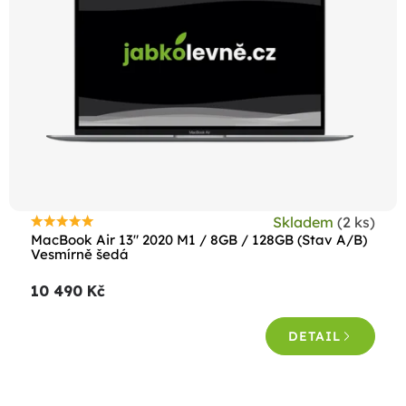
s
p
r
o
d
u
k
t
Skladem
(2 ks)
ů
Průměrné
MacBook Air 13" 2020 M1 / 8GB / 128GB (Stav A/B)
hodnocení
Vesmírně šedá
produktu
10 490 Kč
je
4,5
DETAIL
z
5
hvězdiček.