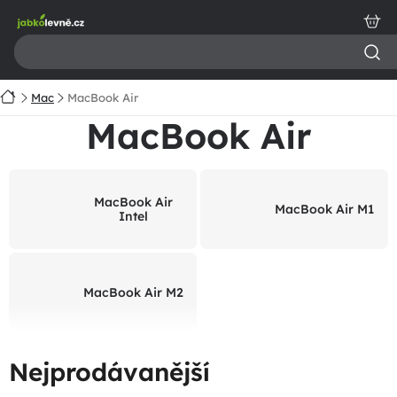
Přejít
na
obsah
Domů
Mac
MacBook Air
MacBook Air
MacBook Air
MacBook Air M1
Intel
MacBook Air M2
Nejprodávanější