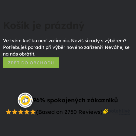
Košík je prázdný
Ve tvém košíku není zatím nic. Nevíš si rady s výběrem?
Potřebuješ poradit při výběr nového zařízení? Neváhej se
na nás obrátit.
ZPĚT DO OBCHODU
96% spokojených zákazníků
(Based on 2750 Reviews)