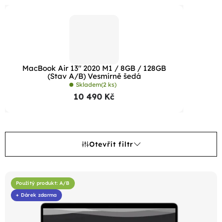
MacBook Air 13" 2020 M1 / 8GB / 128GB
(Stav A/B) Vesmírně šedá
Skladem
(2 ks)
10 490 Kč
Otevřít filtr
V
ý
Použitý produkt: A/B
+ Dárek zdarma
p
i