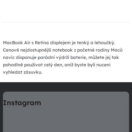
O
v
l
á
d
a
MacBook Air s Retina displejem je tenký a lehoučký.
c
Cenově nejdostupnější notebook z početné rodiny Maců
í
navíc disponuje parádní výdrží baterie, můžete jej tak
p
pohodlně používat celý den, aniž byste byli nuceni
r
vyhledat zásuvku.
v
k
Z
y
á
v
Instagram
p
ý
a
p
t
i
í
s