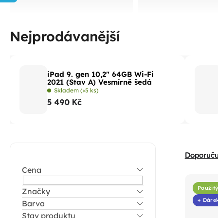
Nejprodávanější
iPad 9. gen 10,2" 64GB Wi-Fi
2021 (Stav A) Vesmírně šedá
Skladem
(>5 ks)
5 490 Kč
P
Ř
Doporuč
o
a
Cena
V
s
z
ý
t
Použitý
Značky
e
p
+ Dáre
Barva
r
n
i
Stav produktu