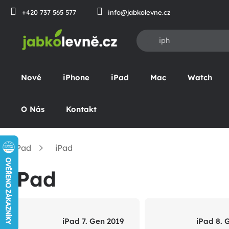
Přejít
+420 737 565 577
info@jabkolevne.cz
na
obsah
Nové
iPhone
iPad
Mac
Watch
O Nás
Kontakt
iPad
iPad
omů
iPad
iPad 7. Gen 2019
iPad 8. 