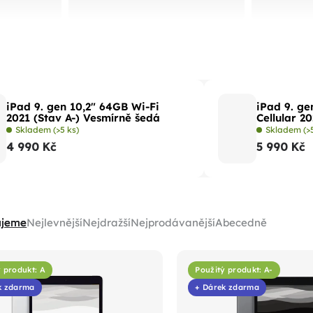
iPad 9. gen 10,2" 64GB Wi-Fi
iPad 9. ge
2021 (Stav A-) Vesmírně šedá
Cellular 20
Skladem
(>5 ks)
Skladem
(>
4 990 Kč
5 990 Kč
ujeme
Nejlevnější
Nejdražší
Nejprodávanější
Abecedně
 produkt: A
Použitý produkt: A-
k zdarma
+ Dárek zdarma