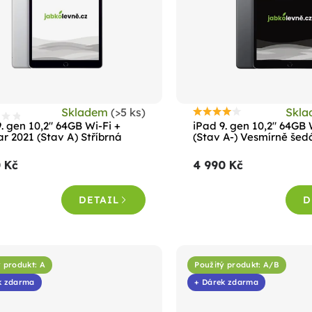
Skladem
(>5 ks)
Skl
Průměrné
. gen 10,2" 64GB Wi-Fi +
iPad 9. gen 10,2" 64GB 
hodnocení
ar 2021 (Stav A) Stříbrná
(Stav A-) Vesmírně šed
produktu
 Kč
4 990 Kč
je
4,4
DETAIL
D
z
5
hvězdiček.
 produkt: A
Použitý produkt: A/B
k zdarma
+ Dárek zdarma