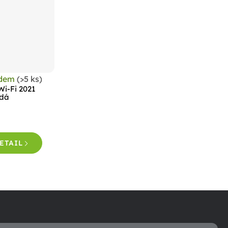
adem
(>5 ks)
Wi-Fi 2021
edá
ETAIL