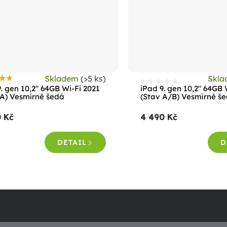
Skladem
(>5 ks)
Skl
růměrné
. gen 10,2" 64GB Wi-Fi 2021
iPad 9. gen 10,2" 64GB 
odnocení
 A) Vesmírně šedá
(Stav A/B) Vesmírně š
roduktu
0 Kč
4 490 Kč
e
,5
DETAIL
D
vězdiček.