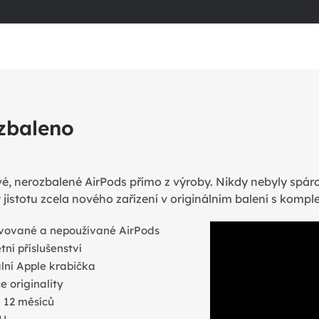
zbaleno
é, nerozbalené AirPods přímo z výroby. Nikdy nebyly spáro
 jistotu zcela nového zařízení v originálním balení s komp
vované a nepoužívané AirPods
ní příslušenství
lní Apple krabička
 originality
 12 měsíců