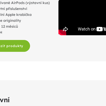
ívané AirPods (výstavní kus)
ní příslušenství
lní Apple krabička
 originality
 12 měsíců
PH
zit produkty
vní