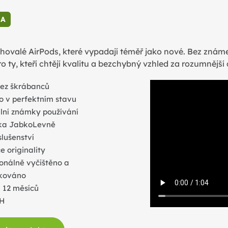
A
hovalé AirPods, které vypadají téměř jako nové. Bez známek
ro ty, kteří chtějí kvalitu a bezchybný vzhled za rozumnější
bez škrábanců
o v perfektním stavu
lní známky používání
ka JabkoLevně
slušenství
 originality
onálně vyčištěno a
ikováno
 12 měsíců
PH