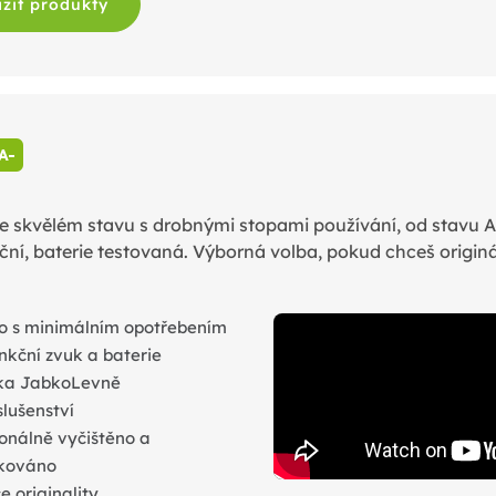
zit produkty
A-
e skvělém stavu s drobnými stopami používání, od stavu A 
ční, baterie testovaná. Výborná volba, pokud chceš originá
o s minimálním opotřebením
nkční zvuk a baterie
ka JabkoLevně
slušenství
onálně vyčištěno a
ikováno
 originality