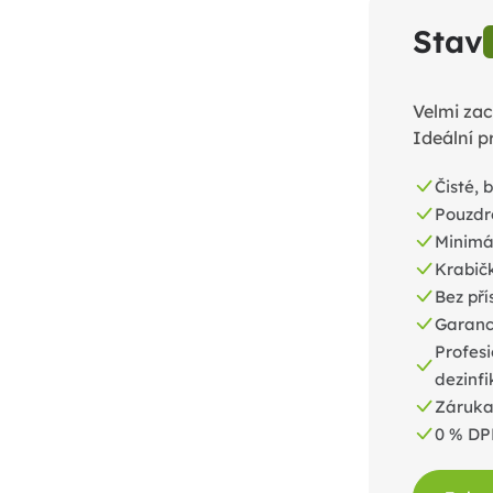
Stav
Velmi zac
Ideální p
Čisté, 
Pouzdr
Minimá
Krabič
Bez pří
Garance
Profesi
dezinf
Záruka
0 % D