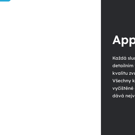
r
a
n
n
App
í
p
a
Každá sluc
n
detailním
kvalitu zv
e
Všechny k
l
vyčištěné 
dává nejvě