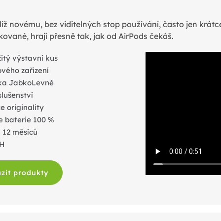
líž novému, bez viditelných stop používání, často jen krátc
kované, hrají přesně tak, jak od AirPods čekáš.
itý výstavní kus
ového zařízení
ka JabkoLevně
slušenství
 originality
e baterie 100 %
 12 měsíců
PH
zit produkty