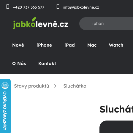
Přejít
+420 737 565 577
info@jabkolevne.cz
na
obsah
Nové
iPhone
iPad
Mac
Watch
O Nás
Kontakt
Stavy produktů
Sluchátka
Domů
P
Sluchá
o
s
t