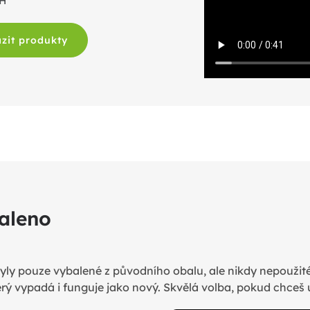
PH
zit produkty
aleno
yly pouze vybalené z původního obalu, ale nikdy nepoužit
erý vypadá i funguje jako nový. Skvělá volba, pokud chceš u