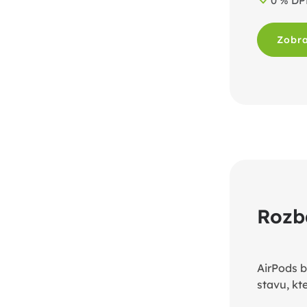
0 % D
Zobra
Rozb
AirPods b
stavu, kt