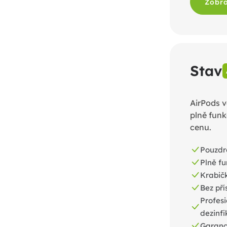
Zobra
Stav
AirPods v
plně funk
cenu.
Pouzdr
Plně fu
Krabič
Bez pří
Profesi
dezinf
Garance