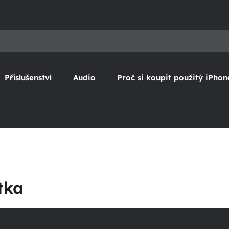
Příslušenství
Audio
Proč si koupit použitý iPhon
tka