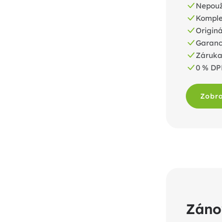
Nepouž
Komplet
Originá
Garance
Záruka
0 % D
Zobra
Záno