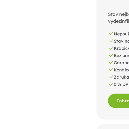
Stav nejb
vydezinfi
Nepouž
Stav n
Krabič
Bez pří
Garance
Kondic
Záruka
0 % D
Zobra