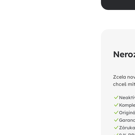
Nero
Zcela nov
chceš mít
Neakti
Komplet
Originá
Garance
Záruka