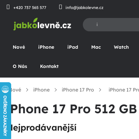
Přejít
+420 737 565 577
info@jabkolevne.cz
na
obsah
Nové
iPhone
iPad
Mac
Watch
O Nás
Kontakt
Nové
iPhone
iPhone 17 Pro
iPhone 17 Pr
omů
iPhone 17 Pro 512 GB
Nejprodávanější