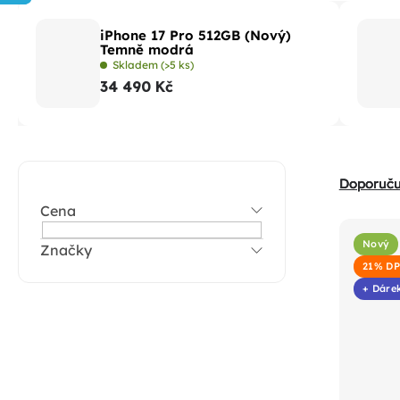
iPhone 17 Pro 512GB (Nový)
Temně modrá
Skladem
(>5 ks)
34 490 Kč
P
Ř
Doporuč
o
a
Cena
s
V
z
t
Nový
Značky
ý
e
21% D
r
p
n
+ Dáre
a
i
í
n
s
p
n
p
r
í
r