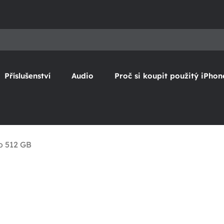
Příslušenství
Audio
Proč si koupit použitý iPhon
o 512 GB