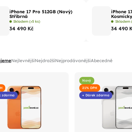
iPhone 17 Pro 512GB (Nový)
iPhone 1
Stříbrná
Kosmick
Skladem
(>5 ks)
Skladem
34 490 Kč
34 490 
ujeme
Nejlevnější
Nejdražší
Nejprodávanější
Abecedně
Nový
PH
21% DPH
k zdarma
+ Dárek zdarma