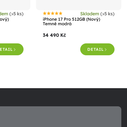
adem
(>5 ks)
Skladem
(>5 ks)
Průměrné
Nový)
iPhone 17 Pro 512GB (Nový)
hodnocení
Temně modrá
produktu
34 490 Kč
je
4,7
ETAIL
DETAIL
z
5
hvězdiček.