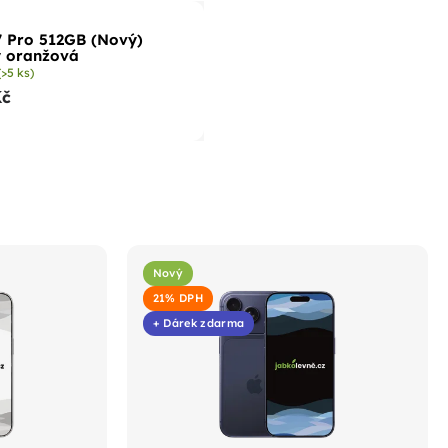
7 Pro 512GB (Nový)
y oranžová
(>5 ks)
Kč
Nový
21% DPH
+ Dárek zdarma