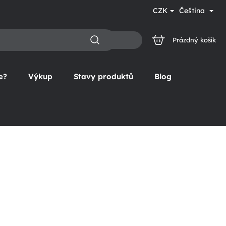
CZK
Čeština
Prázdný košík
NÁKUPNÍ
KOŠÍK
e?
Výkup
Stavy produktů
Blog