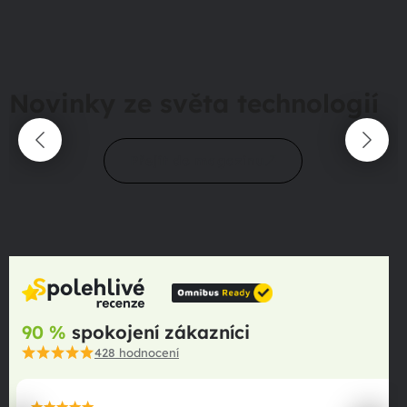
Novinky ze světa technologií
Přejít do magazínu
90 %
spokojení zákazníci
428
hodnocení