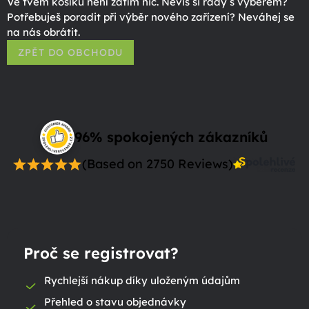
Ve tvém košíku není zatím nic. Nevíš si rady s výběrem?
Potřebuješ poradit při výběr nového zařízení? Neváhej se
na nás obrátit.
ZPĚT DO OBCHODU
96% spokojených zákazníků
(Based on 2750 Reviews)
Proč se registrovat?
Rychlejší nákup díky uloženým údajům
Přehled o stavu objednávky