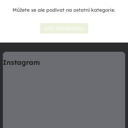
Můžete se ale podívat na ostatní kategorie.
ZPĚT DO OBCHODU
Z
á
Instagram
p
a
t
í