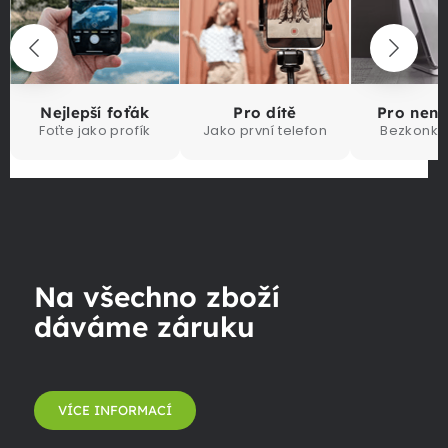
Nejlepší foťák
Pro dítě
Pro nen
Foťte jako profík
Jako první telefon
Bezkonku
Na všechno zboží
dáváme záruku
VÍCE INFORMACÍ