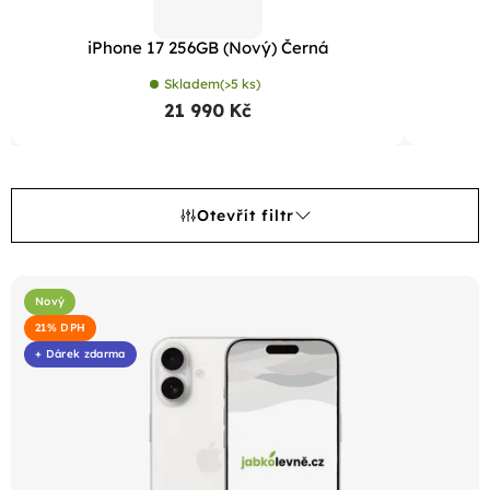
iPhone 17 256GB (Nový) Černá
Skladem
(>5 ks)
21 990 Kč
Otevřít filtr
V
ý
Nový
21% DPH
p
+ Dárek zdarma
i
s
p
r