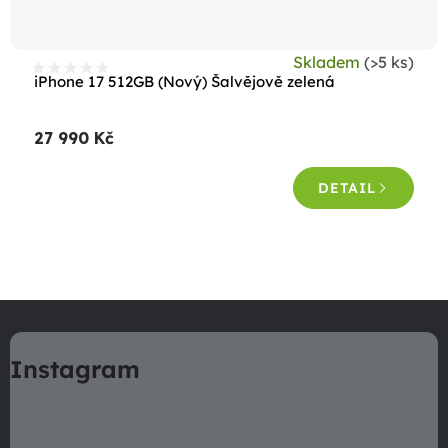
Skladem
(>5 ks)
iPhone 17 512GB (Nový) Šalvějově zelená
27 990 Kč
DETAIL
O
v
Z
l
á
á
Instagram
p
d
a
a
c
t