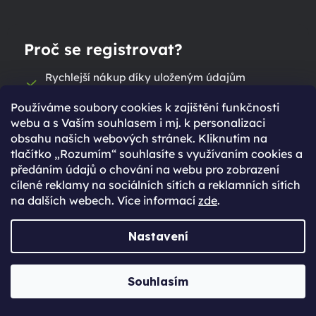
Proč se registrovat?
Rychlejší nákup díky uloženým údajům
Přehled o stavu objednávky
Používáme soubory cookies k zajištění funkčnosti
Kompletní historie objednávek
webu a s Vaším souhlasem i mj. k personalizaci
obsahu našich webových stránek. Kliknutím na
Speciální akce, novinky a slevy pro
tlačítko „Rozumím“ souhlasíte s využívaním cookies a
registrované
předáním údajů o chování na webu pro zobrazení
cílené reklamy na sociálních sítích a reklamních sítích
Máte již účet vytvořený?
na dalších webech. Více informací
zde
.
Přihlaste se
Nastavení
Přihlásit se
Souhlasím