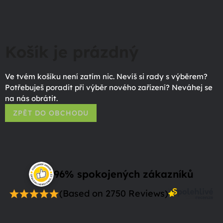
Košík je prázdný
Ve tvém košíku není zatím nic. Nevíš si rady s výběrem?
Potřebuješ poradit při výběr nového zařízení? Neváhej se
na nás obrátit.
ZPĚT DO OBCHODU
96% spokojených zákazníků
(Based on 2750 Reviews)