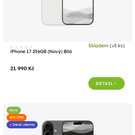
o
d
u
k
t
Skladem
(>5 ks)
ů
iPhone 17 256GB (Nový) Bílá
21 990 Kč
DETAIL
Nový
21% DPH
+ Dárek zdarma