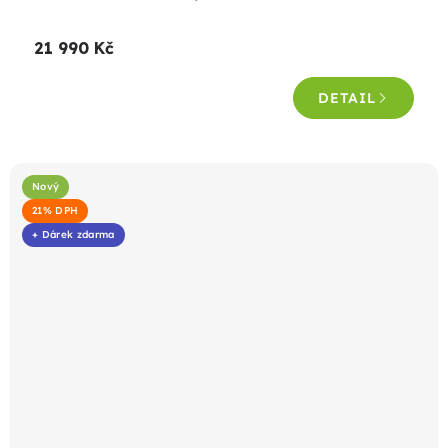
21 990 Kč
DETAIL
Nový
21% DPH
+ Dárek zdarma