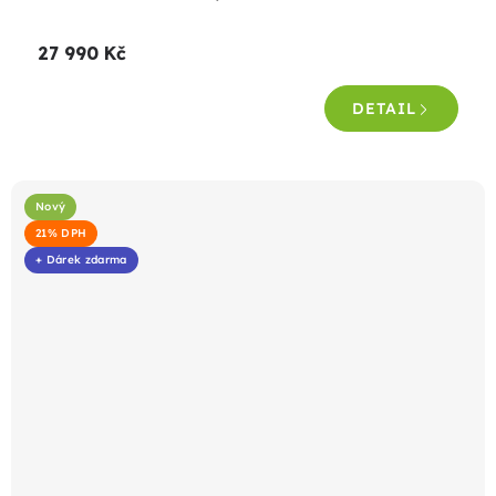
27 990 Kč
DETAIL
Nový
21% DPH
+ Dárek zdarma