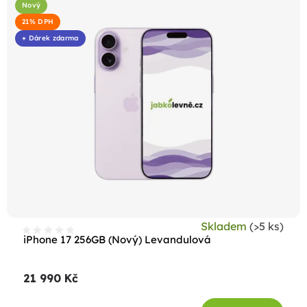
Nový
21% DPH
+ Dárek zdarma
Skladem
(>5 ks)
iPhone 17 256GB (Nový) Levandulová
21 990 Kč