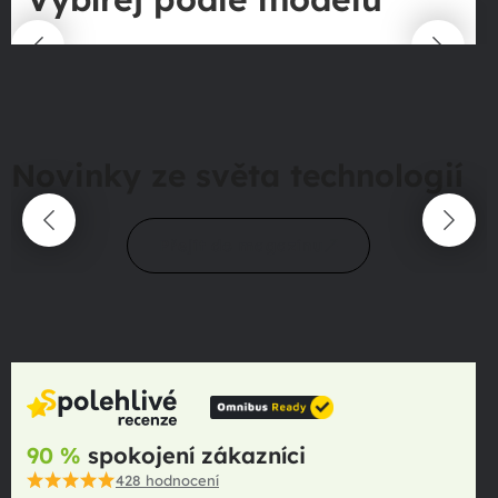
Novinky ze světa technologií
Přejít do magazínu
90 %
spokojení zákazníci
428
hodnocení