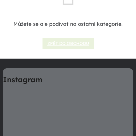
Můžete se ale podívat na ostatní kategorie.
ZPĚT DO OBCHODU
Z
á
Instagram
p
a
t
í