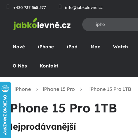
Přejít
+420 737 565 577
info@jabkolevne.cz
na
obsah
Nové
iPhone
iPad
Mac
Watch
O Nás
Kontakt
iPhone
iPhone 15 Pro
iPhone 15 Pro 1TB
Domů
iPhone 15 Pro 1TB
Nejprodávanější