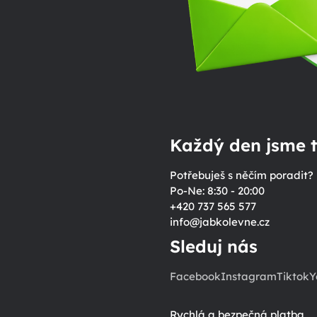
Každý den jsme t
Potřebuješ s něčím poradit?
Po-Ne: 8:30 - 20:00
+420 737 565 577
info
@
jabkolevne.cz
Sleduj nás
Facebook
Instagram
Tiktok
Y
Rychlá a bezpečná platba