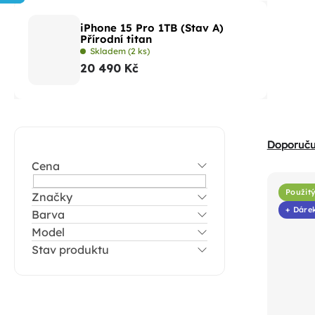
iPhone 15 Pro 1TB (Stav A)
Přírodní titan
Skladem
(2 ks)
20 490 Kč
P
Ř
Doporuč
o
a
Cena
s
V
z
t
Použitý
Značky
ý
e
+ Dáre
Barva
r
p
n
Model
a
i
í
Stav produktu
n
s
p
n
p
r
í
r