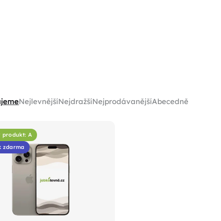
ujeme
Nejlevnější
Nejdražší
Nejprodávanější
Abecedně
 produkt: A
k zdarma