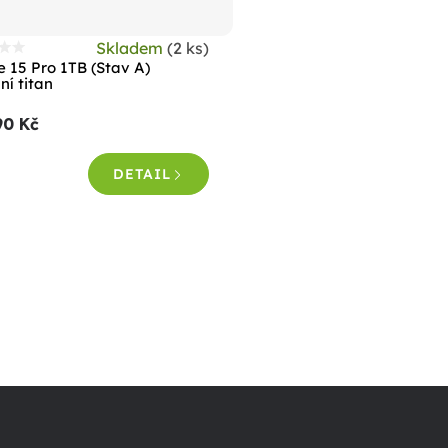
Skladem
(2 ks)
růměrné
e 15 Pro 1TB (Stav A)
odnocení
ní titan
roduktu
90 Kč
e
,7
DETAIL
vězdiček.