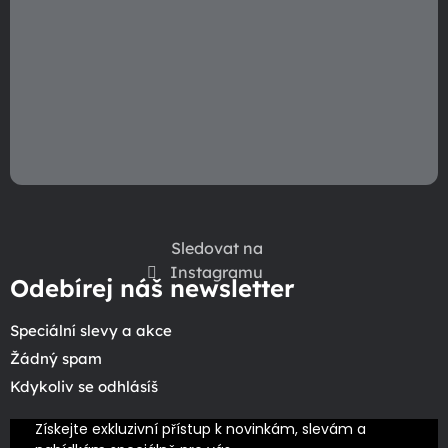
v
ý
p
i
s
u
Sledovat na
Instagramu
Odebírej náš newsletter
Speciální slevy a akce
Žádný spam
Kdykoliv se odhlásíš
Získejte exkluzivní přístup k novinkám, slevám a 