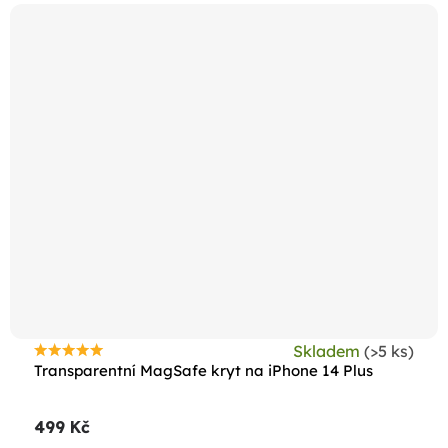
Skladem
(>5 ks)
Průměrné
Transparentní MagSafe kryt na iPhone 14 Plus
hodnocení
produktu
499 Kč
je