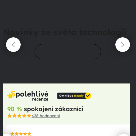
Novinky ze světa technologií
Přejít do magazínu
90 %
spokojení zákazníci
428
hodnocení