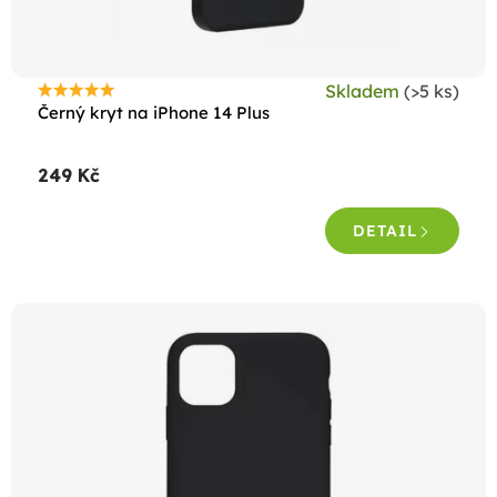
u
k
t
Skladem
(>5 ks)
ů
Průměrné
Černý kryt na iPhone 14 Plus
hodnocení
produktu
249 Kč
je
5,0
DETAIL
z
5
hvězdiček.