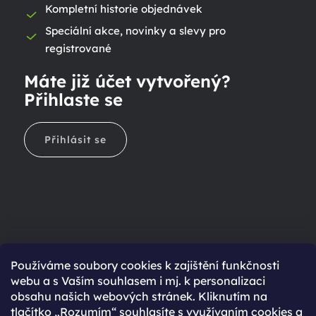
Kompletní historie objednávek
Speciální akce, novinky a slevy pro
registrované
Máte již účet vytvořený?
Přihlaste se
Přihlásit se
Ještě nemáte účet?
Používáme soubory cookies k zajištění funkčnosti
webu a s Vaším souhlasem i mj. k personalizaci
Rychlejší nákup díky uloženým údajům
obsahu našich webových stránek. Kliknutím na
Přehled o stavu objednávky
tlačítko „Rozumím“ souhlasíte s využívaním cookies a