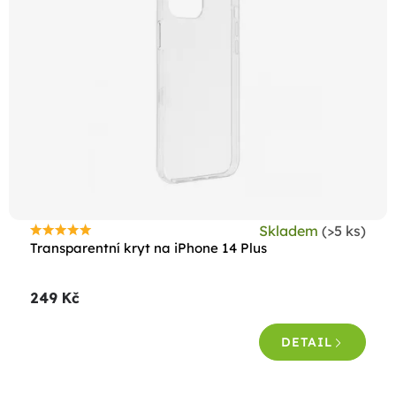
Skladem
(>5 ks)
Průměrné
Transparentní kryt na iPhone 14 Plus
hodnocení
produktu
249 Kč
je
5,0
DETAIL
z
5
hvězdiček.