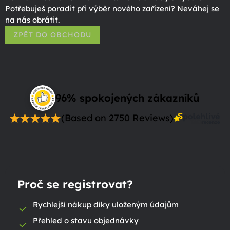
Potřebuješ poradit při výběr nového zařízení? Neváhej se
na nás obrátit.
ZPĚT DO OBCHODU
96% spokojených zákazníků
(Based on 2750 Reviews)
Proč se registrovat?
Rychlejší nákup díky uloženým údajům
Přehled o stavu objednávky