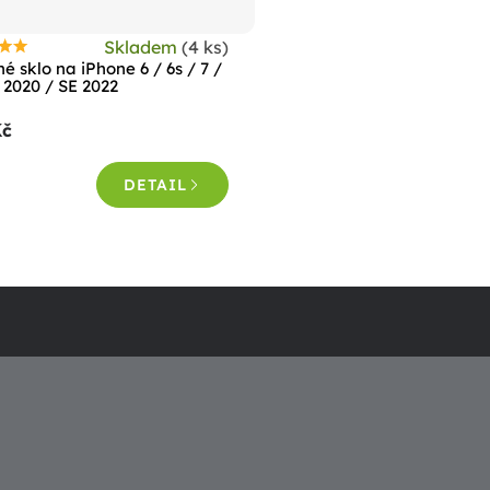
Skladem
(4 ks)
růměrné
é sklo na iPhone 6 / 6s / 7 /
odnocení
 2020 / SE 2022
roduktu
Kč
e
,0
DETAIL
vězdiček.