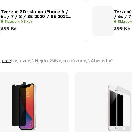
Tvrzené 3D sklo na iPhone 6 /
Tvrzené
6s / 7 / 8 / SE 2020 / SE 2022
Černé
Skladem
(>5 ks)
Sklade
399 Kč
399 Kč
ujeme
Nejlevnější
Nejdražší
Nejprodávanější
Abecedně