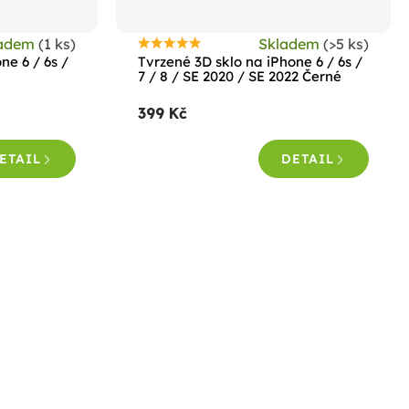
ladem
(1 ks)
Skladem
(>5 ks)
Průměrné
ne 6 / 6s /
Tvrzené 3D sklo na iPhone 6 / 6s /
hodnocení
7 / 8 / SE 2020 / SE 2022 Černé
produktu
399 Kč
je
5,0
ETAIL
DETAIL
z
5
hvězdiček.