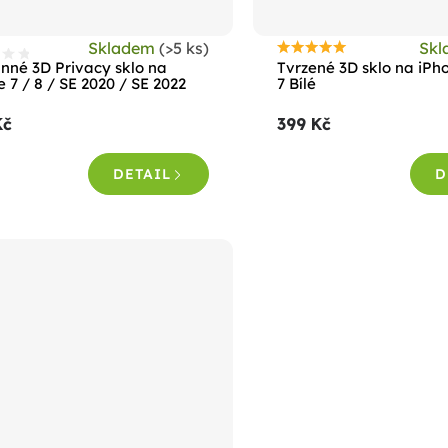
Skladem
(>5 ks)
Sk
Průměrné
nné 3D Privacy sklo na
Tvrzené 3D sklo na iPho
hodnocení
 7 / 8 / SE 2020 / SE 2022
7 Bílé
produktu
Kč
399 Kč
je
5,0
DETAIL
D
z
5
hvězdiček.