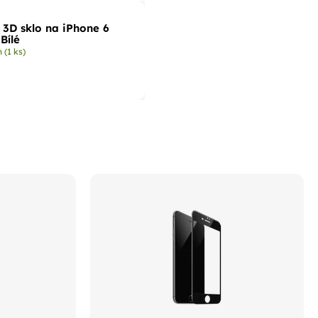
 3D sklo na iPhone 6
/ 6s / 7 Bílé
m
(1 ks)