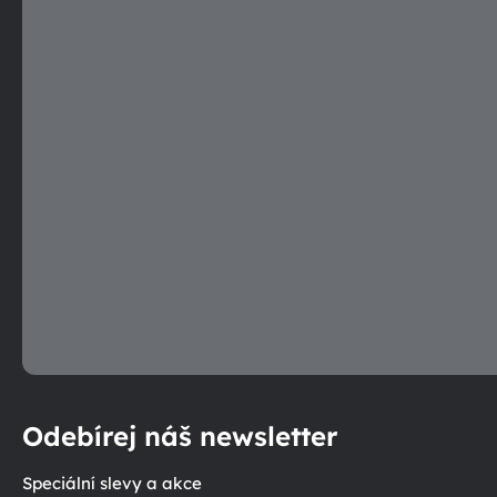
p
r
v
k
y
v
ý
p
i
s
u
Odebírej náš newsletter
Speciální slevy a akce