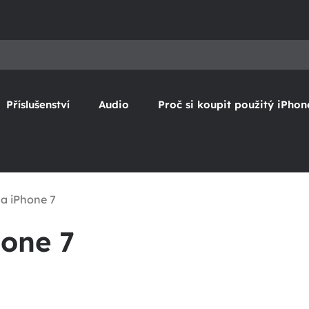
Příslušenství
Audio
Proč si koupit použitý iPhon
a iPhone 7
hone 7