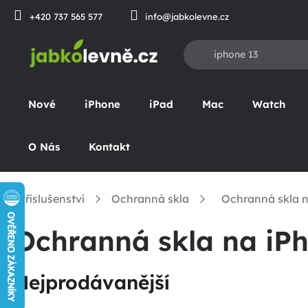
Přejít
+420 737 565 577
info@jabkolevne.cz
na
obsah
Nové
iPhone
iPad
Mac
Watch
O Nás
Kontakt
Příslušenství
Ochranná skla
Ochranná skla n
omů
Ochranná skla na iP
Nejprodávanější