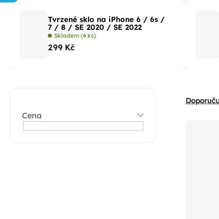
Tvrzené sklo na iPhone 6 / 6s /
7 / 8 / SE 2020 / SE 2022
Skladem
(4 ks)
299 Kč
P
Ř
Doporuč
o
a
Cena
V
s
z
ý
t
e
p
r
n
i
a
í
s
n
p
p
n
r
r
í