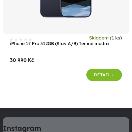
Skladem
(1 ks)
iPhone 17 Pro 512GB (Stav A/B) Temně modrá
30 990 Kč
DETAIL
O
v
Z
l
á
á
Instagram
p
d