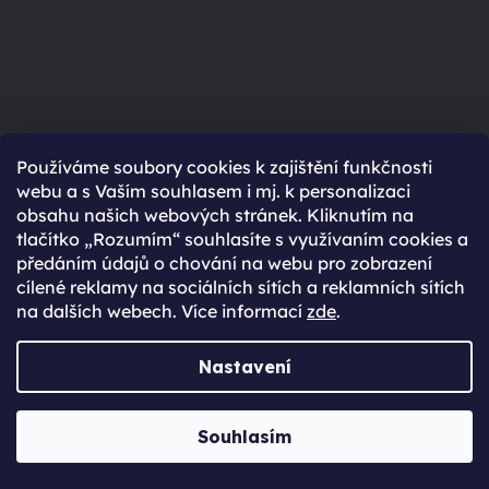
Ještě nemáte účet?
Používáme soubory cookies k zajištění funkčnosti
webu a s Vaším souhlasem i mj. k personalizaci
Rychlejší nákup díky uloženým údajům
obsahu našich webových stránek. Kliknutím na
Přehled o stavu objednávky
tlačítko „Rozumím“ souhlasíte s využívaním cookies a
předáním údajů o chování na webu pro zobrazení
Kompletní historie objednávek
cílené reklamy na sociálních sítích a reklamních sítích
Speciální akce, novinky a slevy pro registrované
na dalších webech. Více informací
zde
.
REGISTROVAT SE
Nastavení
Vytvořil Shoptet Premium
Souhlasím
Copyright 2026
JabkoLevně.cz
. Všechna práva vyhrazena.