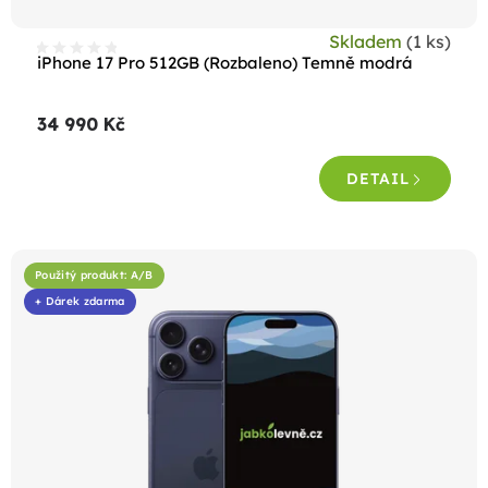
t
Skladem
(1 ks)
ů
iPhone 17 Pro 512GB (Rozbaleno) Temně modrá
34 990 Kč
DETAIL
Použitý produkt: A/B
+ Dárek zdarma