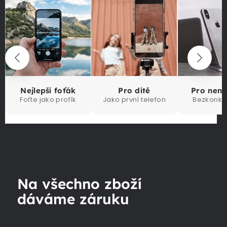
Nejlepší foťák
Pro dítě
Pro nen
Foťte jako profík
Jako první telefon
Bezkonku
Na všechno zboží
dáváme záruku