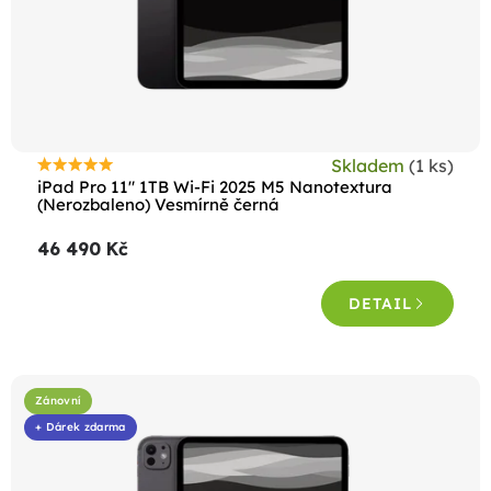
o
d
u
k
t
Skladem
(1 ks)
ů
Průměrné
iPad Pro 11" 1TB Wi-Fi 2025 M5 Nanotextura
hodnocení
(Nerozbaleno) Vesmírně černá
produktu
46 490 Kč
je
4,7
DETAIL
z
5
hvězdiček.
Zánovní
+ Dárek zdarma