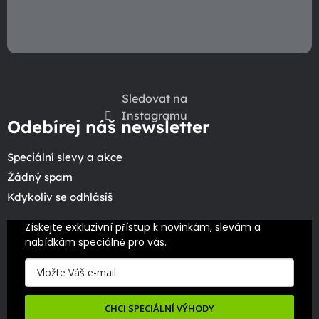
u
Sledovat na
Instagramu
Odebírej náš newsletter
Speciální slevy a akce
Žádný spam
Kdykoliv se odhlásíš
Získejte exkluzivní přístup k novinkám, slevám a 
nabídkám speciálně pro vás.
CHCI SPECIÁLNÍ VÝHODY