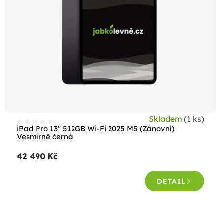
Skladem
(1 ks)
iPad Pro 13" 512GB Wi-Fi 2025 M5 (Zánovní)
Vesmírně černá
42 490 Kč
DETAIL
O