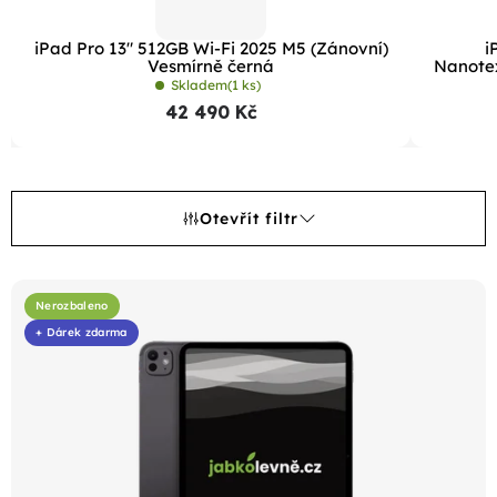
iPad Pro 13" 512GB Wi-Fi 2025 M5 (Zánovní)
i
Vesmírně černá
Nanotex
Skladem
(1 ks)
42 490 Kč
Otevřít filtr
V
ý
Nerozbaleno
+ Dárek zdarma
p
i
s
p
r