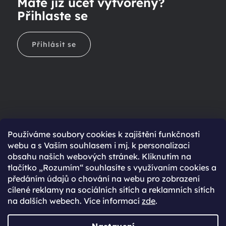
Máte již účet vytvořený?
Přihlaste se
Přihlásit se
Ještě nemáte účet?
Používáme soubory cookies k zajištění funkčnosti
webu a s Vaším souhlasem i mj. k personalizaci
Rychlejší nákup díky uloženým údajům
obsahu našich webových stránek. Kliknutím na
Přehled o stavu objednávky
tlačítko „Rozumím“ souhlasíte s využívaním cookies a
předáním údajů o chování na webu pro zobrazení
Kompletní historie objednávek
cílené reklamy na sociálních sítích a reklamních sítích
Speciální akce, novinky a slevy pro registrované
na dalších webech. Více informací
zde
.
REGISTROVAT SE