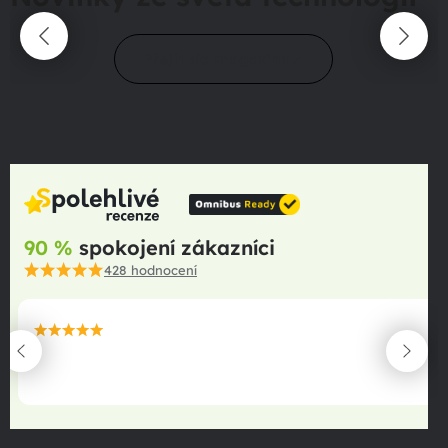
Přejít do magazínu
90 %
spokojení zákazníci
428
hodnocení
maximální spokojenost
22.06.2025