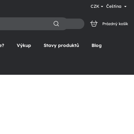
CZK
Čeština
Prázdný košík
NÁKUPNÍ
KOŠÍK
e?
Výkup
Stavy produktů
Blog