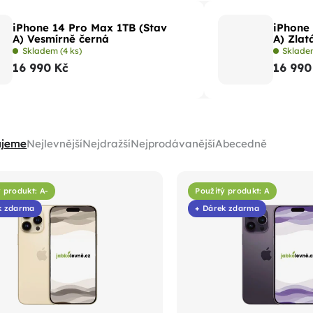
iPhone 14 Pro Max 1TB (Stav
iPhone 
A) Vesmírně černá
A) Zlat
Skladem
(4 ks)
Sklad
16 990 Kč
16 990
ujeme
Nejlevnější
Nejdražší
Nejprodávanější
Abecedně
 produkt: A-
Použitý produkt: A
k zdarma
+ Dárek zdarma