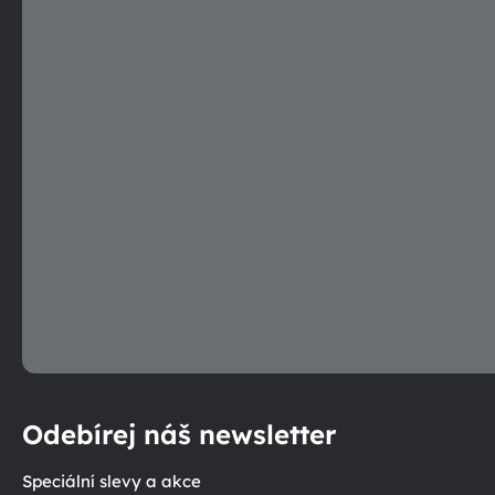
p
r
v
k
y
v
ý
p
i
s
u
Odebírej náš newsletter
Speciální slevy a akce