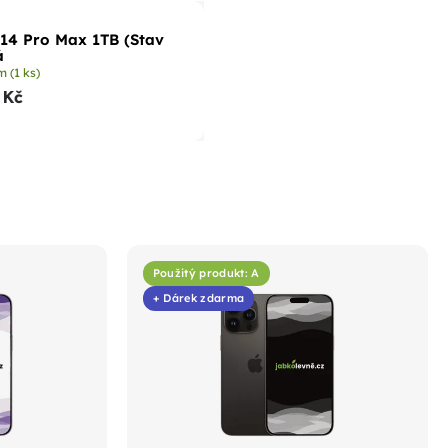
14 Pro Max 1TB (Stav
á
em
(1 ks)
 Kč
Použitý produkt: A
+ Dárek zdarma