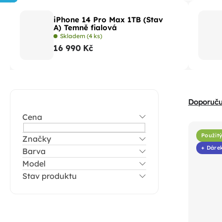
iPhone 14 Pro Max 1TB (Stav
A) Temně fialová
Skladem
(4 ks)
16 990 Kč
P
Ř
Doporuč
o
a
Cena
V
s
z
ý
t
Použitý
Značky
e
p
+ Dáre
Barva
r
n
i
Model
a
í
Stav produktu
s
n
p
p
n
r
r
í