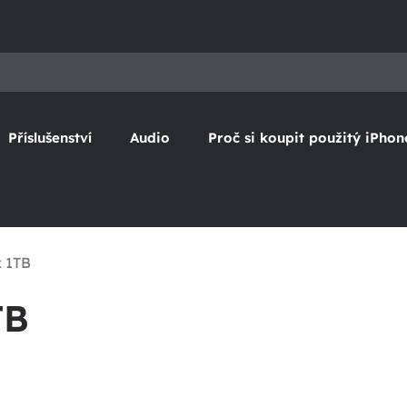
Příslušenství
Audio
Proč si koupit použitý iPhon
x 1TB
TB