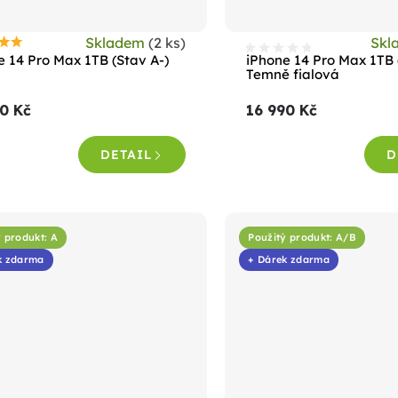
Skladem
(2 ks)
Skl
růměrné
e 14 Pro Max 1TB (Stav A-)
iPhone 14 Pro Max 1TB 
odnocení
Temně fialová
roduktu
0 Kč
16 990 Kč
e
,0
DETAIL
D
vězdiček.
 produkt: A
Použitý produkt: A/B
k zdarma
+ Dárek zdarma