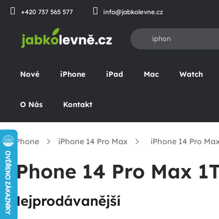
Přejít
+420 737 565 577
info@jabkolevne.cz
na
obsah
Nové
iPhone
iPad
Mac
Watch
O Nás
Kontakt
iPhone
iPhone 14 Pro Max
iPhone 14 Pro Ma
omů
iPhone 14 Pro Max 1
Nejprodávanější