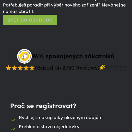
Potřebuješ poradit při výběr nového zařízení? Neváhej se
na nás obrátit.
ZPĚT DO OBCHODU
96% spokojených zákazníků
(Based on 2750 Reviews)
Proč se registrovat?
Rychlejší nákup díky uloženým údajům
Přehled o stavu objednávky