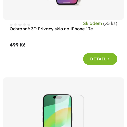
u
k
t
Skladem
(>5 ks)
ů
Ochranné 3D Privacy sklo na iPhone 17e
499 Kč
DETAIL