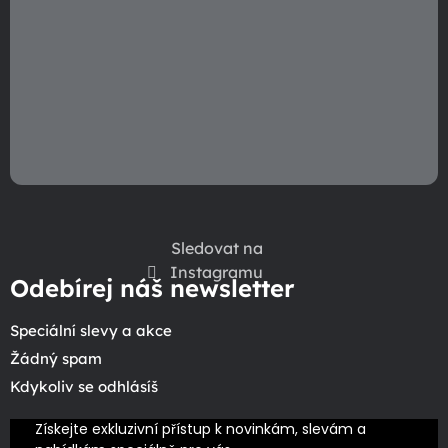
v
ý
p
i
s
u
Sledovat na
Instagramu
Odebírej náš newsletter
Speciální slevy a akce
Žádný spam
Kdykoliv se odhlásíš
Získejte exkluzivní přístup k novinkám, slevám a 