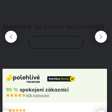
Novinky ze světa technologií
Přejít do magazínu
90 %
spokojení zákazníci
428
hodnocení