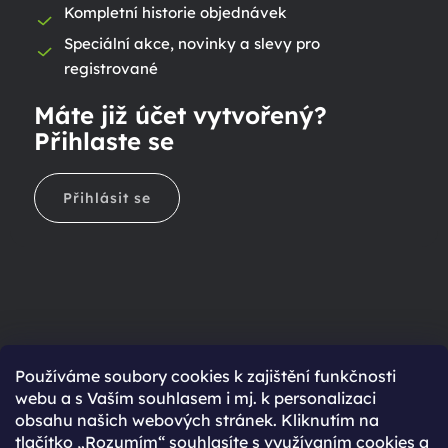
Kompletní historie objednávek
Speciální akce, novinky a slevy pro
registrované
Máte již účet vytvořený?
Přihlaste se
Přihlásit se
Ještě nemáte účet?
Používáme soubory cookies k zajištění funkčnosti
webu a s Vaším souhlasem i mj. k personalizaci
Rychlejší nákup díky uloženým údajům
obsahu našich webových stránek. Kliknutím na
Přehled o stavu objednávky
tlačítko „Rozumím“ souhlasíte s využívaním cookies a