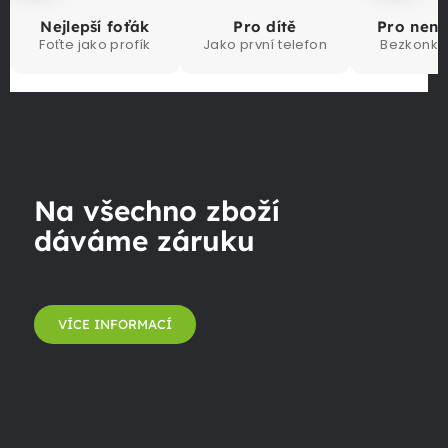
Nejlepší foťák
Pro dítě
Pro nen
Foťte jako profík
Jako první telefon
Bezkonku
Na všechno zboží
dáváme záruku
VÍCE INFORMACÍ