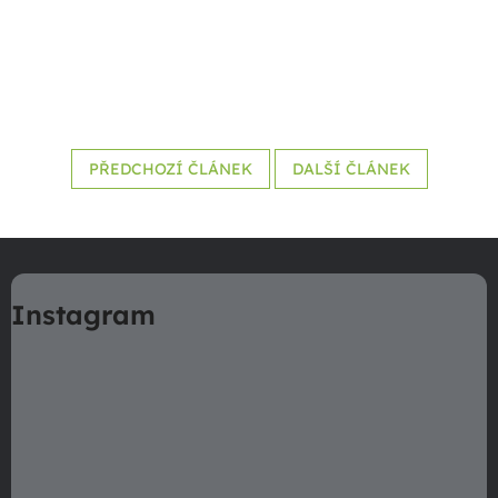
PŘEDCHOZÍ ČLÁNEK
DALŠÍ ČLÁNEK
Z
á
Instagram
p
a
t
í