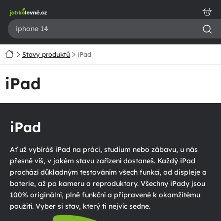
Přejít
na
obsah
Domů
Stavy produktů
iPad
iPad
iPad
Ať už vybíráš iPad na práci, studium nebo zábavu, u nás
přesně víš, v jakém stavu zařízení dostaneš. Každý iPad
prochází důkladným testováním všech funkcí, od displeje a
baterie, až po kameru a reproduktory. Všechny iPady jsou
100% originální, plně funkční a připravené k okamžitému
použití. Vyber si stav, který ti nejvíc sedne.