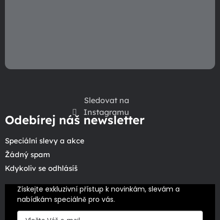
p
i
s
u
Sledovat na
Instagramu
Odebírej náš newsletter
Speciální slevy a akce
Žádný spam
Kdykoliv se odhlásíš
Získejte exkluzivní přístup k novinkám, slevám a 
nabídkám speciálně pro vás.