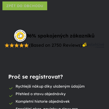
ZPĚT DO OBCHODU
96% spokojených zákazníků
(Based on 2750 Reviews)
Proč se registrovat?
Rychlejší nákup díky uloženým údajům
Přehled o stavu objednávky
Kompletní historie objednávek
Speciální akce, novinky a slevy pro