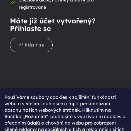
registrované
Máte již účet vytvořený?
Přihlaste se
Přihlásit se
Ještě nemáte účet?
Používáme soubory cookies k zajištění funkčnosti
webu a s Vaším souhlasem i mj. k personalizaci
Rychlejší nákup díky uloženým údajům
obsahu našich webových stránek. Kliknutím na
Přehled o stavu objednávky
tlačítko „Rozumím“ souhlasíte s využívaním cookies a
předáním údajů o chování na webu pro zobrazení
Kompletní historie objednávek
cílené reklamy na sociálních sítích a reklamních sítích