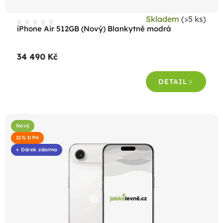
t
Skladem
(>5 ks)
ů
iPhone Air 512GB (Nový) Blankytně modrá
34 490 Kč
DETAIL
Nový
21% DPH
+ Dárek zdarma