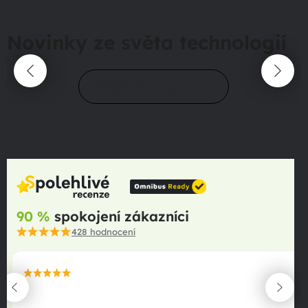
Novinky ze světa technologií
Přejít do magazínu
90 %
spokojení zákazníci
428
hodnocení
maximální spokojenost
22.06.2025