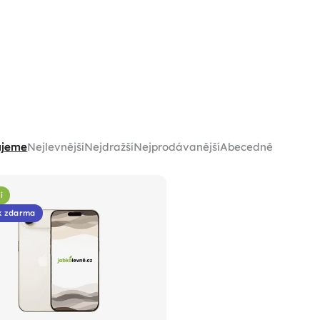
ujeme
Nejlevnější
Nejdražší
Nejprodávanější
Abecedně
í
k zdarma