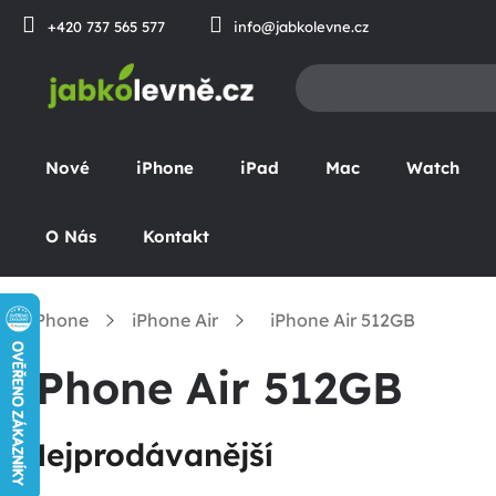
Přejít
+420 737 565 577
info@jabkolevne.cz
na
obsah
Nové
iPhone
iPad
Mac
Watch
O Nás
Kontakt
iPhone
iPhone Air
iPhone Air 512GB
omů
iPhone Air 512GB
Nejprodávanější