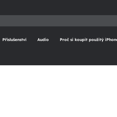
Příslušenství
Audio
Proč si koupit použitý iPhon