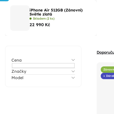
iPhone Air 512GB (Zánovní)
Světle zlatá
Skladem
(2 ks)
22 990 Kč
P
Ř
Doporuč
o
a
Cena
s
V
z
t
Zánovn
Značky
ý
e
+ Dáre
Model
r
p
n
a
i
í
n
s
p
n
p
r
í
r