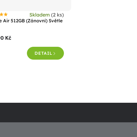
Skladem
(2 ks)
růměrné
e Air 512GB (Zánovní) Světle
odnocení
roduktu
90 Kč
e
,0
DETAIL
vězdiček.