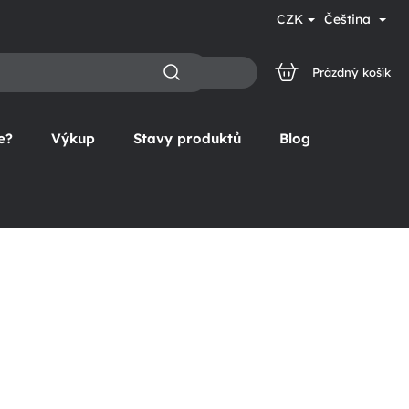
CZK
Čeština
Prázdný košík
NÁKUPNÍ
KOŠÍK
e?
Výkup
Stavy produktů
Blog