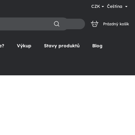
CZK
Čeština
Prázdný košík
NÁKUPNÍ
KOŠÍK
e?
Výkup
Stavy produktů
Blog