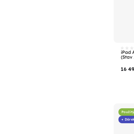
iPad 
(Stav 
16 4
Použitý
+ Dáre