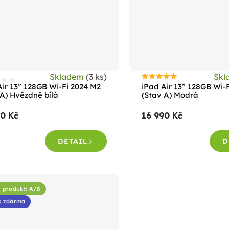
Skladem
(3 ks)
Sk
Průměrné
Air 13” 128GB Wi-Fi 2024 M2
iPad Air 13” 128GB Wi-
hodnocení
 A) Hvězdně bílá
(Stav A) Modrá
produktu
90 Kč
16 990 Kč
je
4,6
DETAIL
D
z
5
hvězdiček.
ý produkt: A/B
k zdarma