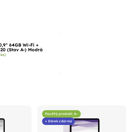
0,9" 64GB Wi-Fi +
020 (Stav A-) Modrá
 ks)
Použitý produkt: A-
+ Dárek zdarma