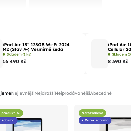
iPad Air 13” 128GB Wi-Fi 2024
iPad Air 1
M2 (Stav A-) Vesmírně šedá
Cellular 2
Skladem
(1 ks)
Skladem
(3
16 490 Kč
8 390 Kč
ujeme
Nejlevnější
Nejdražší
Nejprodávanější
Abecedně
 produkt: A-
Nerozbaleno
k zdarma
+ Dárek zdarma