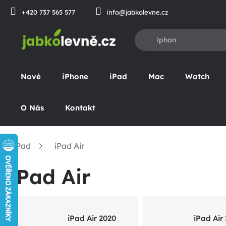
Přejít
+420 737 565 577
info@jabkolevne.cz
na
obsah
Nové
iPhone
iPad
Mac
Watch
O Nás
Kontakt
iPad
iPad Air
omů
iPad Air
iPad Air 2020
iPad Air