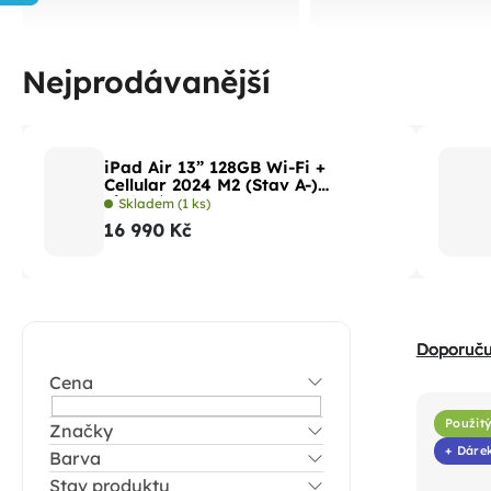
Nejprodávanější
iPad Air 13” 128GB Wi-Fi +
Cellular 2024 M2 (Stav A-)
Fialová
Skladem
(1 ks)
16 990 Kč
P
Ř
Doporuč
o
a
Cena
V
s
z
ý
t
Použitý
Značky
e
p
+ Dáre
Barva
r
n
i
Stav produktu