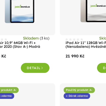
Skladem
(3 ks)
Sk
ir 10,9" 64GB Wi-Fi +
iPad Air 11" 128GB Wi-
lar 2020 (Stav A-) Modrá
(Nerozbaleno) Hvězdně
 Kč
21 990 Kč
DETAIL
D
 produkt: A-
Použitý produkt: A-
k zdarma
+ Dárek zdarma