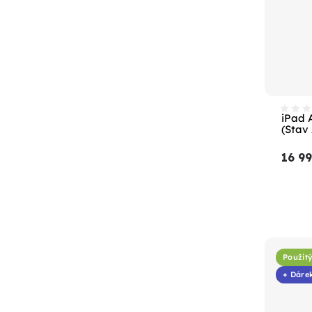
iPad 
(Stav
16 9
Použit
+ Dáre