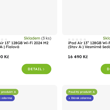
Skladem
(3 ks)
Sk
Air 13” 128GB Wi-Fi 2024 M2
iPad Air 13” 128GB Wi-
A-) Fialová
(Stav A-) Vesmírně šed
90 Kč
16 490 Kč
DETAIL
D
 produkt: A
Použitý produkt: A
k zdarma
+ Dárek zdarma