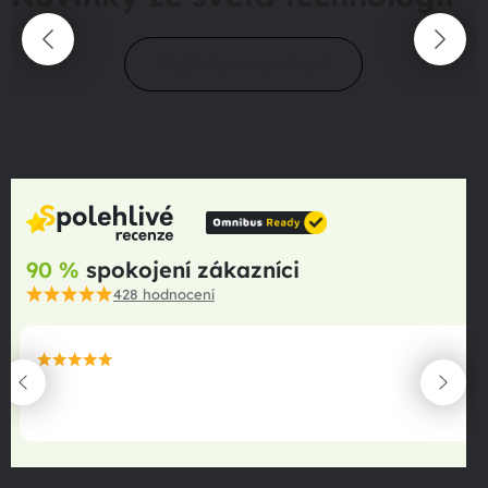
Přejít do magazínu
90 %
spokojení zákazníci
428
hodnocení
maximální spokojenost
22.06.2025