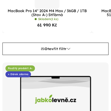
MacBook Pro 14" 2024 M4 Max / 36GB / 1TB
MacBo
(Stav A-) Stříbrná
51
Skladem
(1 ks)
61 990 Kč
Otevřít filtr
V
ý
Použitý produkt: A-
+ Dárek zdarma
p
i
s
p
r