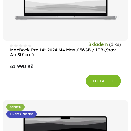
o
d
u
k
t
Skladem
(1 ks)
ů
MacBook Pro 14" 2024 M4 Max / 36GB / 1TB (Stav
A-) Stříbrná
61 990 Kč
DETAIL
Zánovní
+ Dárek zdarma