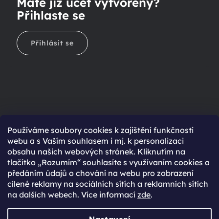
Máte již účet vytvořený?
Přihlaste se
Přihlásit se
Ještě nemáte účet?
Používáme soubory cookies k zajištění funkčnosti
webu a s Vaším souhlasem i mj. k personalizaci
Rychlejší nákup díky uloženým údajům
obsahu našich webových stránek. Kliknutím na
Přehled o stavu objednávky
tlačítko „Rozumím“ souhlasíte s využívaním cookies a
předáním údajů o chování na webu pro zobrazení
Kompletní historie objednávek
cílené reklamy na sociálních sítích a reklamních sítích
Speciální akce, novinky a slevy pro registrované
na dalších webech. Více informací
zde
.
REGISTROVAT SE