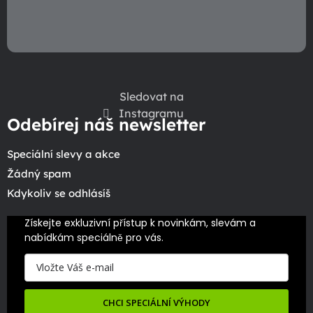
u
Sledovat na
Instagramu
Odebírej náš newsletter
Speciální slevy a akce
Žádný spam
Kdykoliv se odhlásíš
Získejte exkluzivní přístup k novinkám, slevám a 
nabídkám speciálně pro vás.
CHCI SPECIÁLNÍ VÝHODY