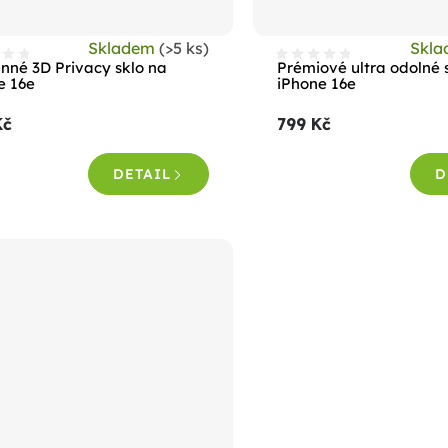
Skladem
(>5 ks)
Skl
nné 3D Privacy sklo na
Prémiové ultra odolné 
e 16e
iPhone 16e
Kč
799 Kč
DETAIL
D