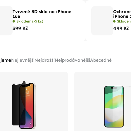
Tvrzené 3D sklo na iPhone
Ochrann
16e
iPhone 
Skladem
(>5 ks)
Sklade
399 Kč
499 Kč
ujeme
Nejlevnější
Nejdražší
Nejprodávanější
Abecedně