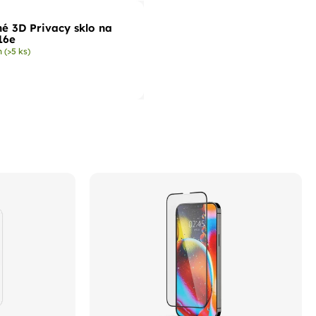
é 3D Privacy sklo na
16e
m
(>5 ks)