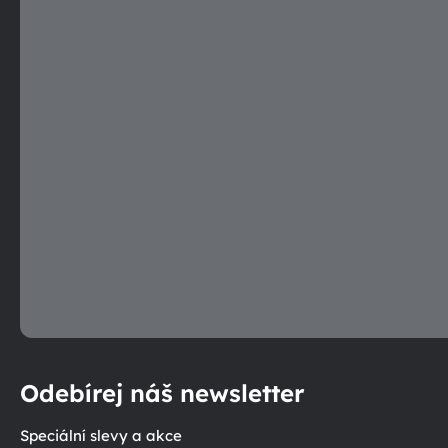
p
r
v
k
y
v
ý
p
i
s
u
Odebírej náš newsletter
Speciální slevy a akce