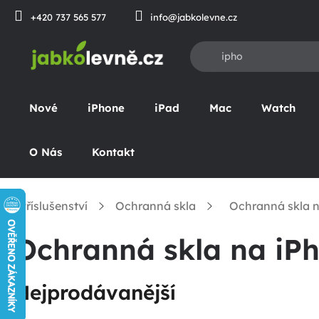
Přejít
+420 737 565 577
info@jabkolevne.cz
na
obsah
Nové
iPhone
iPad
Mac
Watch
O Nás
Kontakt
Příslušenství
Ochranná skla
Ochranná skla n
omů
Ochranná skla na iP
Nejprodávanější