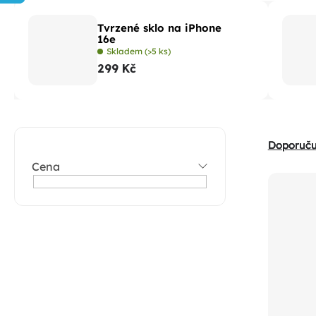
Tvrzené sklo na iPhone
16e
Skladem
(>5 ks)
299 Kč
P
Ř
Doporuč
o
a
Cena
V
s
z
ý
t
e
p
r
n
i
a
í
s
n
p
p
n
r
r
í