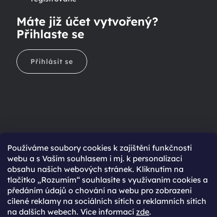
Máte již účet vytvořený?
Přihlaste se
Přihlásit se
Ještě nemáte účet?
Používáme soubory cookies k zajištění funkčnosti
webu a s Vaším souhlasem i mj. k personalizaci
Rychlejší nákup díky uloženým údajům
obsahu našich webových stránek. Kliknutím na
Přehled o stavu objednávky
tlačítko „Rozumím“ souhlasíte s využívaním cookies a
předáním údajů o chování na webu pro zobrazení
Kompletní historie objednávek
cílené reklamy na sociálních sítích a reklamních sítích
Speciální akce, novinky a slevy pro registrované
na dalších webech. Více informací
zde
.