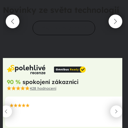
Novinky ze světa technologií
Přejít do magazínu
90 %
spokojení zákazníci
428
hodnocení
maximální spokojenost
22.06.2025