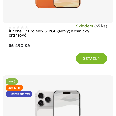
u
k
t
Skladem
(>5 ks)
ů
iPhone 17 Pro Max 512GB (Nový) Kosmicky
oranžová
36 490 Kč
DETAIL
Nový
21% DPH
+ Dárek zdarma