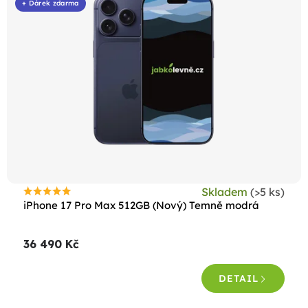
+ Dárek zdarma
Skladem
(>5 ks)
Průměrné
iPhone 17 Pro Max 512GB (Nový) Temně modrá
hodnocení
produktu
36 490 Kč
je
5,0
DETAIL
z
5