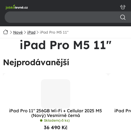
Přejít
na
obsah
Domů
Nové
iPad
iPad Pro M5 11"
iPad Pro M5 11"
Nejprodávanější
iPad Pro 11" 256GB Wi-Fi + Cellular 2025 M5
iPad Pr
(Nový) Vesmírně černá
Skladem
(>5 ks)
36 490 Kč