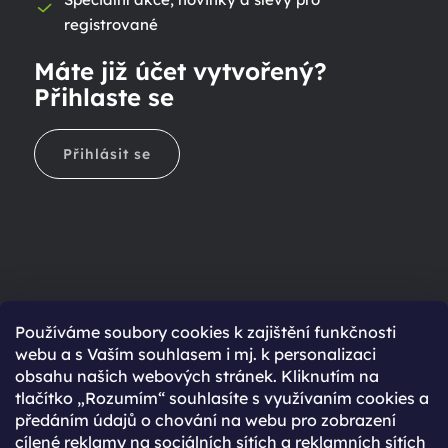
registrované
Máte již účet vytvořený?
Přihlaste se
Přihlásit se
Ještě nemáte účet?
Používáme soubory cookies k zajištění funkčnosti
webu a s Vaším souhlasem i mj. k personalizaci
Rychlejší nákup díky uloženým údajům
obsahu našich webových stránek. Kliknutím na
Přehled o stavu objednávky
tlačítko „Rozumím“ souhlasíte s využívaním cookies a
předáním údajů o chování na webu pro zobrazení
Kompletní historie objednávek
cílené reklamy na sociálních sítích a reklamních sítích