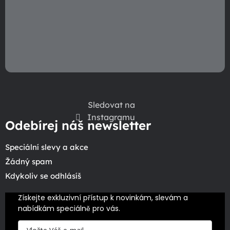
p
i
s
u
Sledovat na
Instagramu
Odebírej náš newsletter
Speciální slevy a akce
Žádný spam
Kdykoliv se odhlásíš
Získejte exkluzivní přístup k novinkám, slevám a 
nabídkám speciálně pro vás.