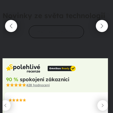
Novinky ze světa technologií
Přejít do magazínu
90 %
spokojení zákazníci
428
hodnocení
maximální spokojenost
22.06.2025