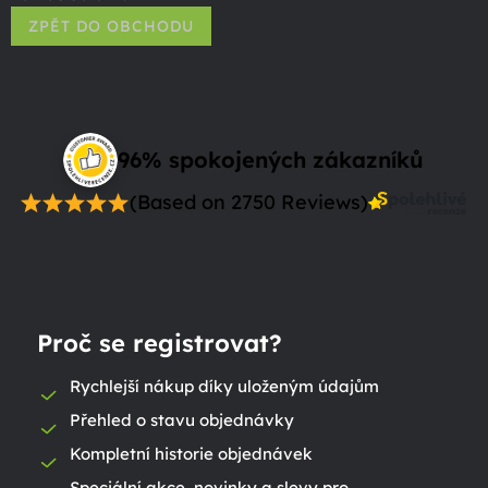
ZPĚT DO OBCHODU
96% spokojených zákazníků
(Based on 2750 Reviews)
Proč se registrovat?
Rychlejší nákup díky uloženým údajům
Přehled o stavu objednávky
Kompletní historie objednávek
Speciální akce, novinky a slevy pro