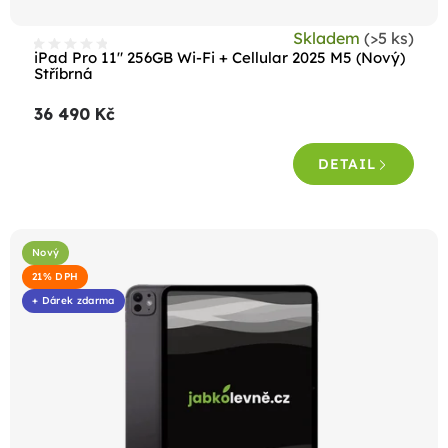
t
Skladem
(>5 ks)
ů
iPad Pro 11" 256GB Wi-Fi + Cellular 2025 M5 (Nový)
Stříbrná
36 490 Kč
DETAIL
Nový
21% DPH
+ Dárek zdarma