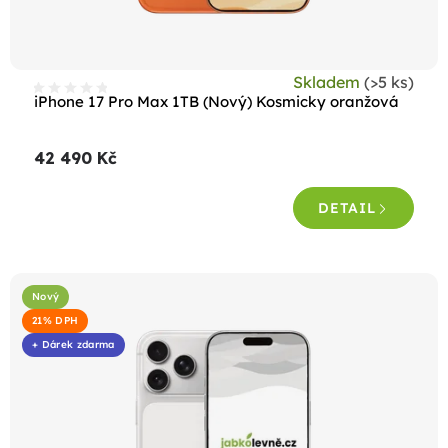
u
k
t
Skladem
(>5 ks)
ů
iPhone 17 Pro Max 1TB (Nový) Kosmicky oranžová
42 490 Kč
DETAIL
Nový
21% DPH
+ Dárek zdarma