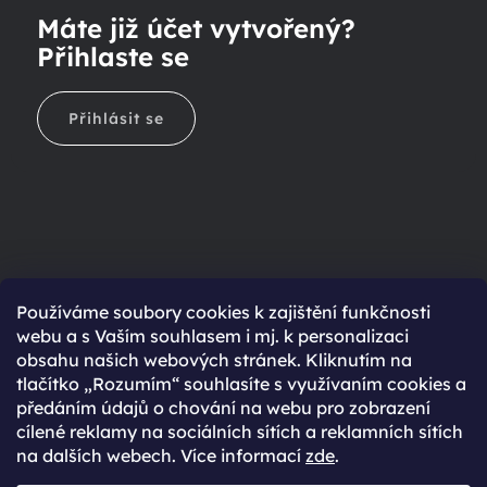
Máte již účet vytvořený?
Přihlaste se
Přihlásit se
Ještě nemáte účet?
Používáme soubory cookies k zajištění funkčnosti
webu a s Vaším souhlasem i mj. k personalizaci
Rychlejší nákup díky uloženým údajům
obsahu našich webových stránek. Kliknutím na
Přehled o stavu objednávky
tlačítko „Rozumím“ souhlasíte s využívaním cookies a
předáním údajů o chování na webu pro zobrazení
Kompletní historie objednávek
cílené reklamy na sociálních sítích a reklamních sítích
Speciální akce, novinky a slevy pro registrované
na dalších webech. Více informací
zde
.