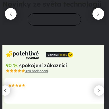
Novinky ze světa technologií
Přejít do magazínu
90 %
spokojení zákazníci
428
hodnocení
maximální spokojenost
22.06.2025