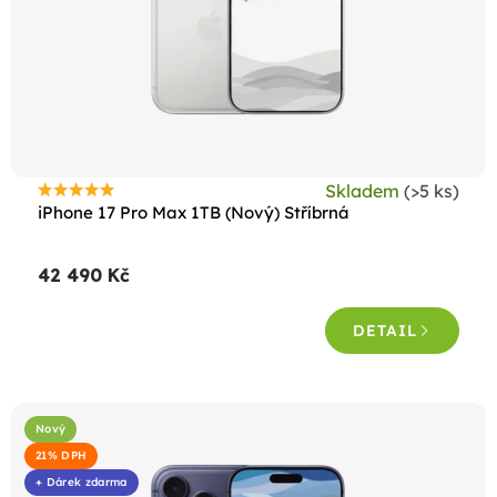
Skladem
(>5 ks)
Průměrné
iPhone 17 Pro Max 1TB (Nový) Stříbrná
hodnocení
produktu
42 490 Kč
je
5,0
DETAIL
z
5
hvězdiček.
Nový
21% DPH
+ Dárek zdarma