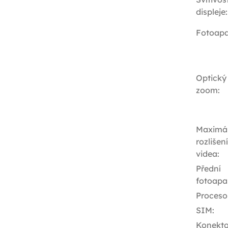
displeje
:
Fotoapa
Optický
zoom
:
Maximál
rozlišení
videa
:
Přední
fotoapa
Proceso
SIM
:
Konekto