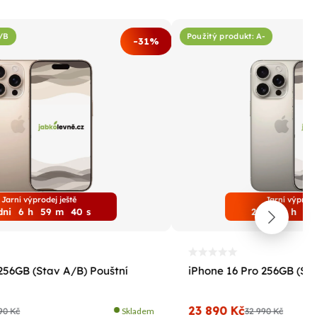
A/B
Použitý produkt: A-
-31%
Jarní výprodej ještě
Jarní výprode
dni
6
h
59
m
39
s
2
dni
6
h
59
256GB (Stav A/B) Pouštní
iPhone 16 Pro 256GB (Stav
23 890 Kč
90 Kč
Skladem
32 990 Kč