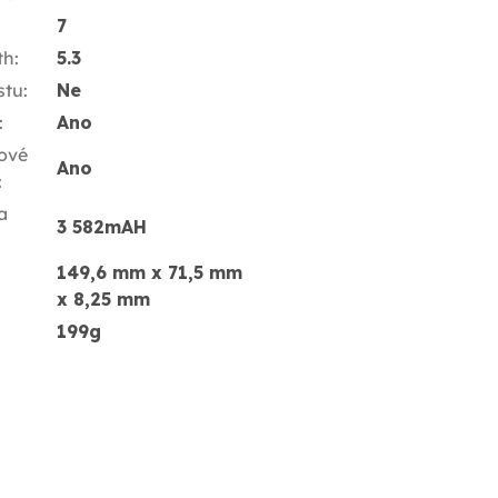
7
th
:
5.3
stu
:
Ne
:
Ano
ové
Ano
:
a
3 582mAH
149,6 mm x 71,5 mm
x 8,25 mm
199g