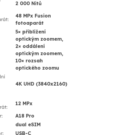
2 000 Nitů
48 MPx Fusion
rát
:
fotoaparát
5× přiblížení
optickým zoomem,
2× oddálení
optickým zoomem,
10× rozsah
optického zoomu
ní
4K UHD (3840x2160)
12 MPx
rát
:
r
:
A18 Pro
dual eSIM
r
:
USB-C