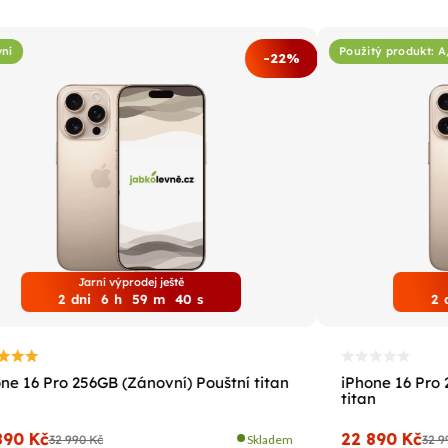
ní
Použitý produkt: 
-22%
Jarní výprodej ještě
2
dni
6
h
59
m
39
s
2
ne 16 Pro 256GB (Zánovní) Pouštní titan
iPhone 16 Pro 
titan
890 Kč
22 890 Kč
32 990 Kč
Skladem
32 9