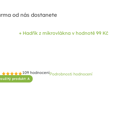
rma od nás dostanete
+ Hadřík z mikrovlákna
v hodnotě 99 Kč
109 hodnocení
Podrobnosti hodnocení
Průměrné
oužitý produkt: A
hodnocení
produktu
je
4,7
z
5
hvězdiček.