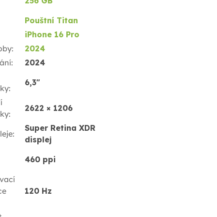
256 GB
Pouštní Titan
iPhone 16 Pro
oby
:
2024
ání
:
2024
6,3"
ky
:
í
2622 × 1206
ky
:
Super Retina XDR
leje
:
displej
460 ppi
vací
ce
120 Hz
t