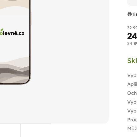
Ti
32 9
2
24 8
Měr
Sk
cen
Vyb
Apli
Och
Vybr
Vyb
Prod
Můž