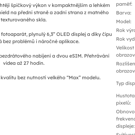
paměť
:
í chtějí špičkový výkon v kompaktnějším a lehkém
ield na přední straně a zadní strana z matného
Barva
:
texturovaného skla.
Model
:
Rok výr
fotoaparát, plynulý 6,3” OLED displej a díky čipu
Rok vyd
á bez problémů i náročné aplikace.
Velikost
obrazov
bezdrátového nabíjení a dvou eSIM. Přehrávání
videa až 27 hodin.
Rozlišen
obrazov
kvalitu bez nutnosti velkého “Max” modelu.
Typ disp
Hustota
pixelů
:
Obnovo
frekven
displeje
:
Svítivos