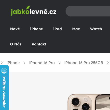
Přejít
na
obsah
Nové
iPhone
iPad
Mac
Watch
O Nás
Kontakt
iPhone
iPhone 16 Pro
iPhone 16 Pro 256GB
omů