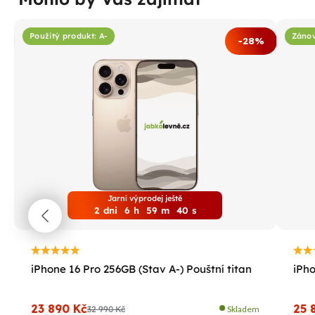
Použitý produkt: A-
Zánov
%
-28%
Jarní výprodej ještě
2
dni
6
h
59
m
39
s
iPhone 16 Pro 256GB (Stav A-) Pouštní titan
iPho
23 890 Kč
25 
32 990 Kč
Skladem