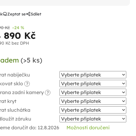
sk
Zeptat se
Sdílet
90 Kč
–24 %
4 890 Kč
90 Kč
bez DPH
ná
ladem
(>5 ks)
a:
rat nabíječku
kovat sklo
?
rana zadní kamery
?
at kryt
rat sluchátka
loužit záruku
eme doručit do:
12.8.2026
Možnosti doručení