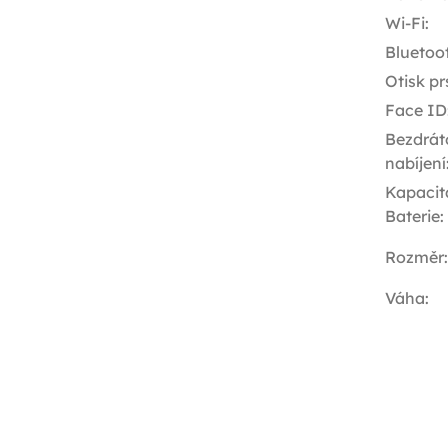
Wi-Fi
:
Bluetoo
Otisk pr
Face ID
Bezdrát
nabíjení
Kapacit
Baterie
:
Rozměr
:
Váha
: