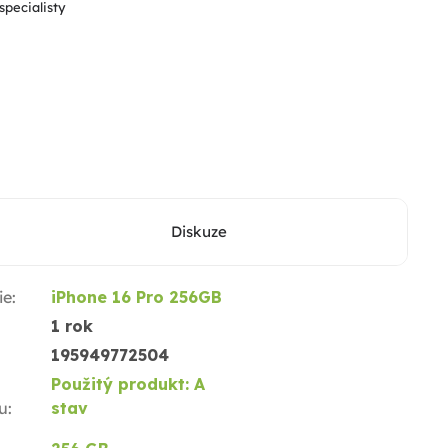
specialisty
Diskuze
ie
:
iPhone 16 Pro 256GB
1 rok
195949772504
Použitý produkt: A
u
:
stav