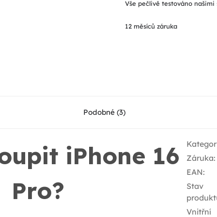
Vše pečlivě testováno našimi 
12 měsíců záruka
Podobné (3)
Kategor
koupit iPhone 16
Záruka
:
EAN
:
Pro?
Stav
produkt
Vnitřní