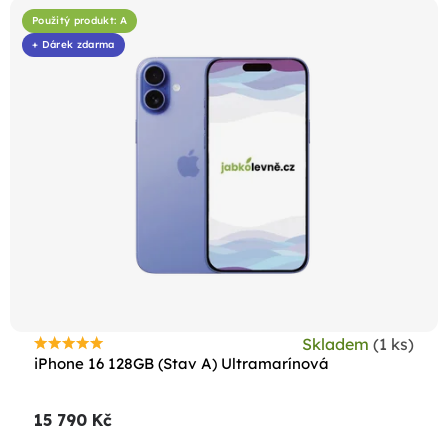
Použitý produkt: A
+ Dárek zdarma
Skladem
(1 ks)
Průměrné
iPhone 16 128GB (Stav A) Ultramarínová
hodnocení
produktu
15 790 Kč
je