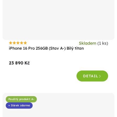
Skladem
(1 ks)
Průměrné
iPhone 16 Pro 256GB (Stav A-) Bílý titan
hodnocení
produktu
23 890 Kč
je
4,5
DETAIL
z
5
hvězdiček.
Použitý produkt: A-
+ Dárek zdarma