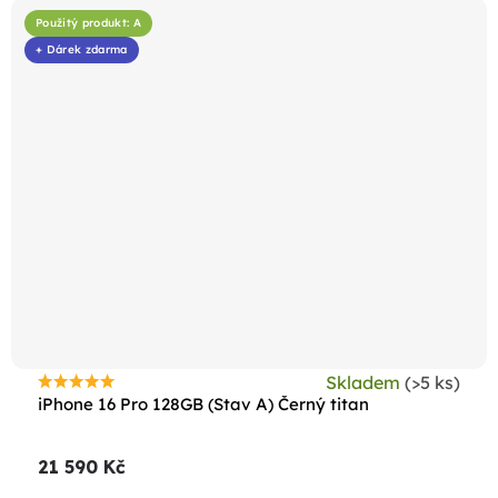
Použitý produkt: A
+ Dárek zdarma
Skladem
(>5 ks)
Průměrné
iPhone 16 Pro 128GB (Stav A) Černý titan
hodnocení
produktu
21 590 Kč
je