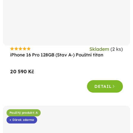
Skladem
(2 ks)
Průměrné
iPhone 16 Pro 128GB (Stav A-) Pouštní titan
hodnocení
produktu
20 590 Kč
je
4,6
DETAIL
z
5
hvězdiček.
Použitý produkt: A
+ Dárek zdarma