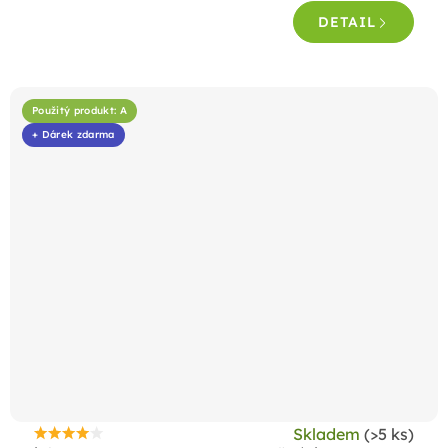
4,6
DETAIL
z
5
hvězdiček.
Použitý produkt: A
+ Dárek zdarma
Skladem
(>5 ks)
Průměrné