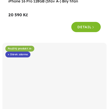
iPhone 16 Pro 128GB (Stav A-) Bílý titan
hodnocení
produktu
20 590 Kč
je
5,0
DETAIL
z
5
hvězdiček.
Použitý produkt: A-
+ Dárek zdarma