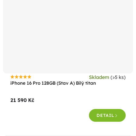
Skladem
(>5 ks)
Průměrné
iPhone 16 Pro 128GB (Stav A) Bílý titan
hodnocení
produktu
21 590 Kč
je
4,5
DETAIL
z
5
hvězdiček.