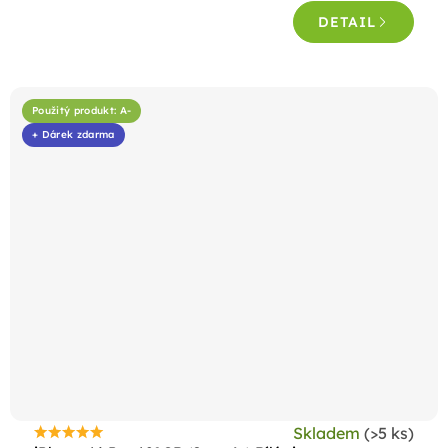
4,6
DETAIL
z
5
hvězdiček.
Použitý produkt: A-
+ Dárek zdarma
Skladem
(>5 ks)
Průměrné