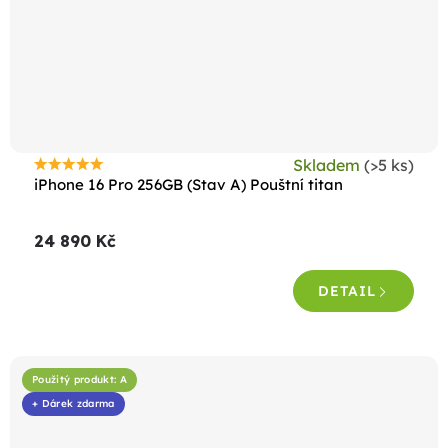
Skladem
(>5 ks)
Průměrné
iPhone 16 Pro 256GB (Stav A) Pouštní titan
hodnocení
produktu
24 890 Kč
je
4,7
DETAIL
z
5
hvězdiček.
Použitý produkt: A
+ Dárek zdarma