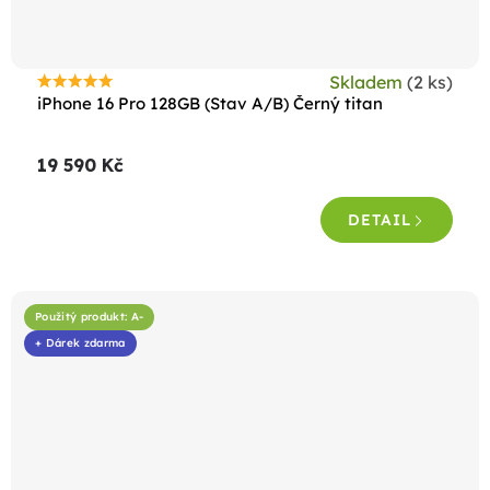
Skladem
(2 ks)
Průměrné
iPhone 16 Pro 128GB (Stav A/B) Černý titan
hodnocení
produktu
19 590 Kč
je
4,7
DETAIL
z
5
hvězdiček.
Použitý produkt: A-
+ Dárek zdarma