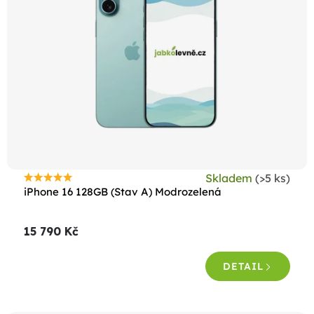
Skladem
(>5 ks)
Průměrné
iPhone 16 128GB (Stav A) Modrozelená
hodnocení
produktu
15 790 Kč
je
4,7
DETAIL
z
5
hvězdiček.