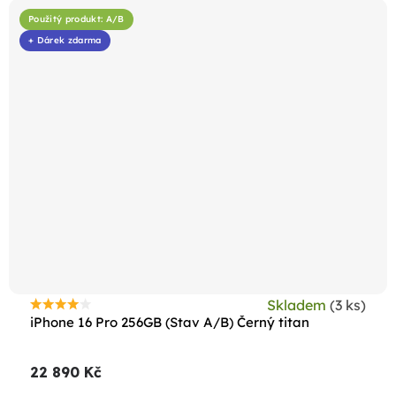
Použitý produkt: A/B
+ Dárek zdarma
Skladem
(3 ks)
Průměrné
iPhone 16 Pro 256GB (Stav A/B) Černý titan
hodnocení
produktu
22 890 Kč
je