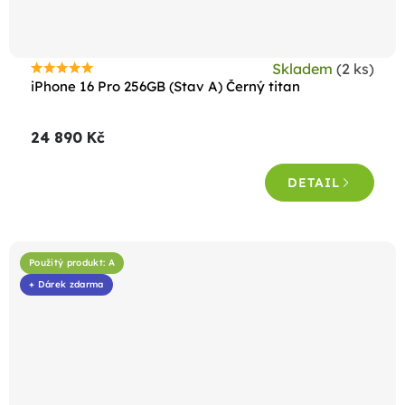
Skladem
(2 ks)
Průměrné
iPhone 16 Pro 256GB (Stav A) Černý titan
hodnocení
produktu
24 890 Kč
je
4,6
DETAIL
z
5
hvězdiček.
Použitý produkt: A
+ Dárek zdarma