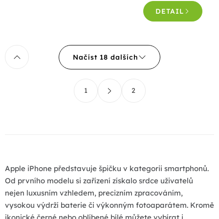
4,3
DETAIL
z
5
hvězdiček.
O
Načíst 18 dalších
v
l
S
á
1
2
t
d
r
a
á
c
n
k
í
o
p
v
r
á
Apple iPhone představuje špičku v kategorii smartphonů.
v
n
Od prvního modelu si zařízení získalo srdce uživatelů
k
í
nejen luxusním vzhledem, precizním zpracováním,
y
vysokou výdrží baterie či výkonným fotoaparátem. Kromě
v
ikonické černé nebo oblíbené bílé můžete vybírat i