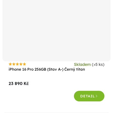
Skladem
(>5 ks)
Průměrné
iPhone 16 Pro 256GB (Stav A-) Černý titan
hodnocení
produktu
23 890 Kč
je
4,5
DETAIL
z
5
hvězdiček.