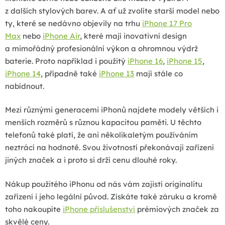
ý
z dalších stylových barev.
A ať už zvolíte starší model nebo
p
ty, které se nedávno objevily na trhu
iPhone 17 Pro
i
Max
nebo
iPhone Air
, které mají i
novativní design
s
a mimořádný profesionální výkon a ohromnou výdrž
u
baterie
. Proto například i použitý
iPhone 16
,
iPhone 15
,
iPhone 14
, případně také
iPhone 13
mají stále co
nabídnout.
Mezi různými generacemi iPhonů najdete modely větších i
menších rozměrů s různou kapacitou paměti. U těchto
telefonů také platí, že ani několikaletým používáním
neztrácí na hodnotě. Svou životností překonávají zařízení
jiných značek a i proto si drží cenu dlouhé roky.
Nákup použitého iPhonu od nás vám zajistí originalitu
zařízení i jeho legální původ. Získáte také záruku a kromě
toho nakoupíte
iPhone příslušenství
prémiových značek za
skvělé ceny.