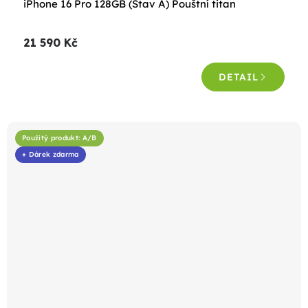
iPhone 16 Pro 128GB (Stav A) Pouštní titan
hodnocení
produktu
21 590 Kč
je
4,4
DETAIL
z
5
hvězdiček.
Použitý produkt: A/B
+ Dárek zdarma