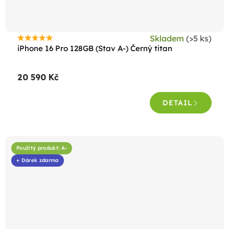
Skladem
(>5 ks)
Průměrné
iPhone 16 Pro 128GB (Stav A-) Černý titan
hodnocení
produktu
20 590 Kč
je
4,6
DETAIL
z
5
hvězdiček.
Použitý produkt: A-
+ Dárek zdarma