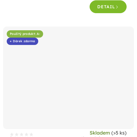
4,5
DETAIL
z
5
hvězdiček.
Použitý produkt: A-
+ Dárek zdarma
Skladem
(>5 ks)