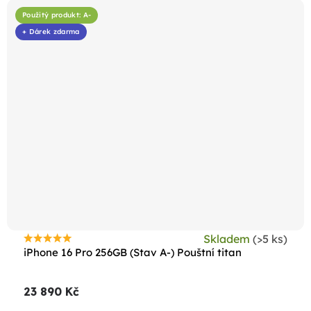
Použitý produkt: A-
+ Dárek zdarma
Skladem
(>5 ks)
Průměrné
iPhone 16 Pro 256GB (Stav A-) Pouštní titan
hodnocení
produktu
23 890 Kč
je