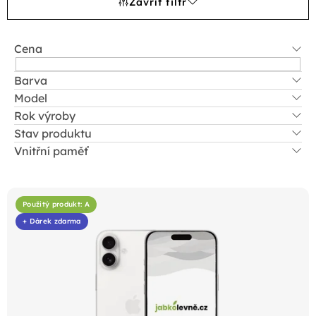
Zavřít filtr
Cena
Barva
Model
Rok výroby
Stav produktu
Vnitřní paměť
V
ý
Použitý produkt: A
p
+ Dárek zdarma
i
s
p
r