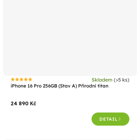
Skladem
(>5 ks)
Průměrné
iPhone 16 Pro 256GB (Stav A) Přírodní titan
hodnocení
produktu
24 890 Kč
je
4,6
DETAIL
z
5
hvězdiček.