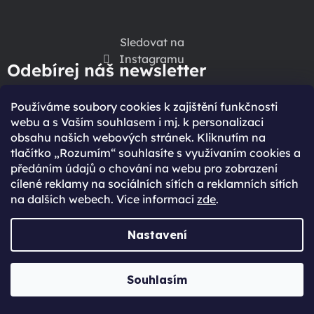
Sledovat na
Instagramu
Odebírej náš newsletter
Speciální slevy a akce
Používáme soubory cookies k zajištění funkčnosti
Žádný spam
webu a s Vaším souhlasem i mj. k personalizaci
obsahu našich webových stránek. Kliknutím na
Kdykoliv se odhlásíš
tlačítko „Rozumím“ souhlasíte s využívaním cookies a
předáním údajů o chování na webu pro zobrazení
Získejte exkluzivní přístup k novinkám, slevám a 
cílené reklamy na sociálních sítích a reklamních sítích
nabídkám speciálně pro vás.
na dalších webech. Více informací
zde
.
Nastavení
CHCI SPECIÁLNÍ VÝHODY
Vložením e-mailu souhlasíte s
podmínkami ochrany
Souhlasím
.
osobních údajů