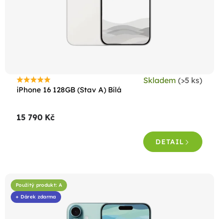
o
d
u
k
t
ů
Skladem
(>5 ks)
Průměrné
iPhone 16 128GB (Stav A) Bílá
hodnocení
produktu
15 790 Kč
je
4,5
DETAIL
z
5
hvězdiček.
Použitý produkt: A
+ Dárek zdarma