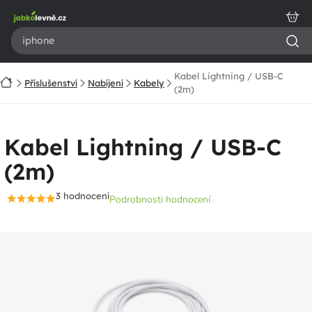
Přejít
na
obsah
Kabel Lightning / USB-C
Domů
Příslušenství
Nabíjení
Kabely
(2m)
Kabel Lightning / USB-C
(2m)
3 hodnocení
Podrobnosti hodnocení
Průměrné
hodnocení
produktu
je
4,7
z
5