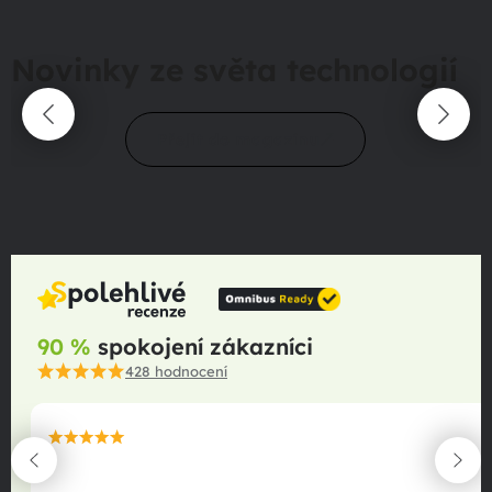
Novinky ze světa technologií
Přejít do magazínu
90 %
spokojení zákazníci
428
hodnocení
maximální spokojenost
22.06.2025