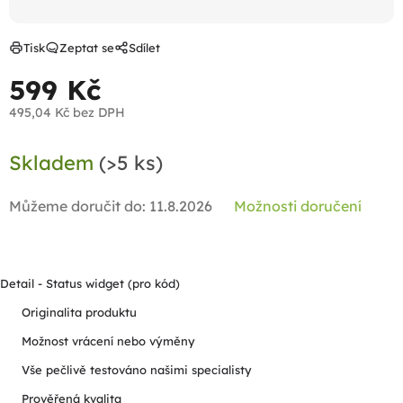
Tisk
Zeptat se
Sdílet
599 Kč
495,04 Kč bez DPH
Měrná
Skladem
(>5 ks)
cena:
Můžeme doručit do:
11.8.2026
Možnosti doručení
Detail - Status widget (pro kód)
Originalita produktu
Možnost vrácení nebo výměny
Vše pečlivě testováno našimi specialisty
Prověřená kvalita