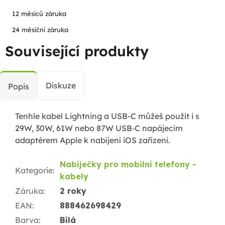
12 měsíců záruka
24 měsíční záruka
Související produkty
Diskuze
Popis
Tenhle kabel Lightning a USB-C můžeš použít i s
29W, 30W, 61W nebo 87W USB‑C napájecím
adaptérem Apple k nabíjení iOS zařízení.
Nabíječky pro mobilní telefony -
Kategorie
:
kabely
Záruka
:
2 roky
EAN
:
888462698429
Barva
:
Bílá