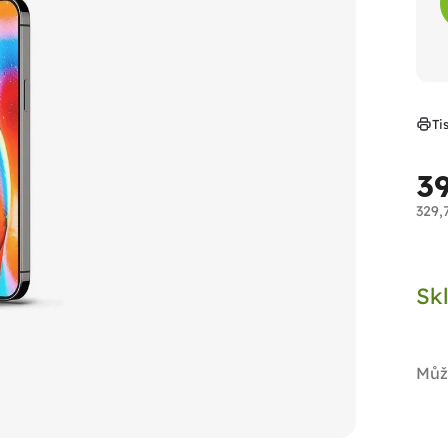
Ti
3
329,
Měr
cen
Sk
Můž