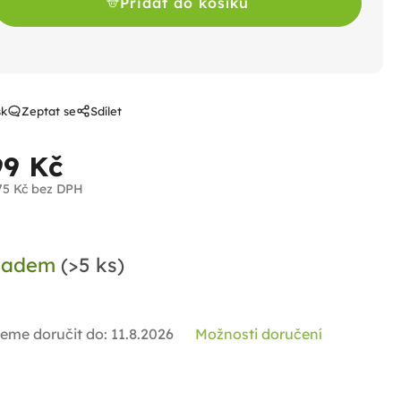
Přidat do košíku
sk
Zeptat se
Sdílet
99 Kč
75 Kč bez DPH
ná
a:
ladem
(>5 ks)
eme doručit do:
11.8.2026
Možnosti doručení