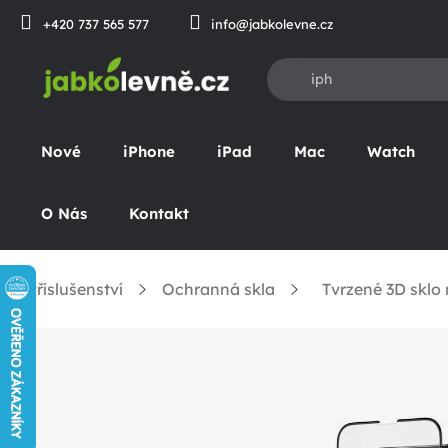
Přejít
+420 737 565 577
info@jabkolevne.cz
na
obsah
Nové
iPhone
iPad
Mac
Watch
O Nás
Kontakt
Příslušenství
Ochranná skla
Tvrzené 3D sklo
omů