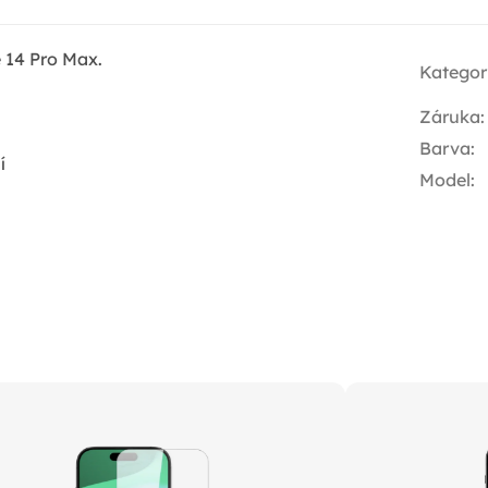
 14 Pro Max.
Kategor
Záruka
:
Barva
:
í
Model
: