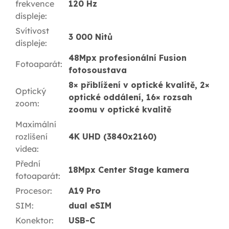
frekvence
120 Hz
displeje
:
Svítivost
3 000 Nitů
displeje
:
48Mpx profesionální Fusion
Fotoaparát
:
fotosoustava
8× přiblížení v optické kvalitě, 2×
Optický
optické oddálení, 16× rozsah
zoom
:
zoomu v optické kvalitě
Maximální
rozlišení
4K UHD (3840x2160)
videa
:
Přední
18Mpx Center Stage kamera
fotoaparát
:
Procesor
:
A19 Pro
SIM
:
dual eSIM
Konektor
:
USB-C