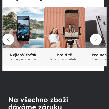
Nejlepší foťák
Pro dítě
Pro nen
Foťte jako profík
Jako první telefon
Bezkonku
Na všechno zboží
dáváme záruku