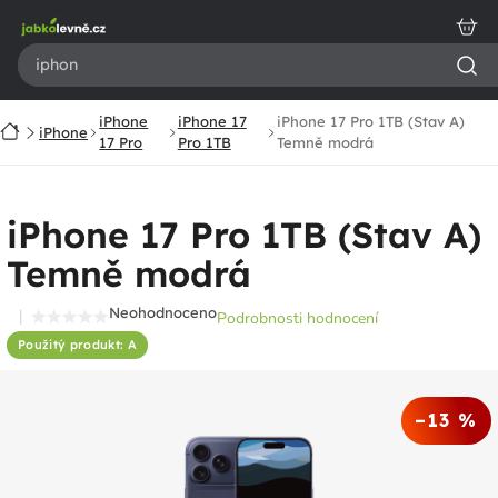
Přejít
na
obsah
iPhone
iPhone 17
iPhone 17 Pro 1TB (Stav A)
Domů
iPhone
17 Pro
Pro 1TB
Temně modrá
iPhone 17 Pro 1TB (Stav A)
Temně modrá
Neohodnoceno
Podrobnosti hodnocení
Průměrné
Použitý produkt: A
hodnocení
produktu
je
–13 %
0,0
z
5