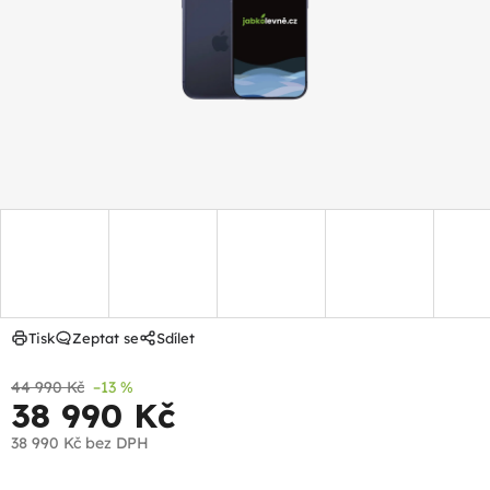
hvězdiček.
Tisk
Zeptat se
Sdílet
44 990 Kč
–13 %
38 990 Kč
38 990 Kč
bez DPH
Měrná