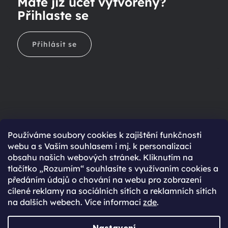
Máte již účet vytvořený?
Přihlaste se
Přihlásit se
Ještě nemáte účet?
Používáme soubory cookies k zajištění funkčnosti
webu a s Vaším souhlasem i mj. k personalizaci
Rychlejší nákup díky uloženým údajům
obsahu našich webových stránek. Kliknutím na
Přehled o stavu objednávky
tlačítko „Rozumím“ souhlasíte s využívaním cookies a
předáním údajů o chování na webu pro zobrazení
Kompletní historie objednávek
cílené reklamy na sociálních sítích a reklamních sítích
Speciální akce, novinky a slevy pro registrované
na dalších webech. Více informací
zde
.
REGISTROVAT SE