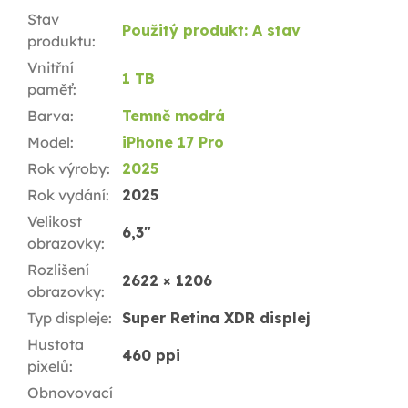
Stav
Použitý produkt: A stav
produktu
:
Vnitřní
1 TB
paměť
:
Barva
:
Temně modrá
Model
:
iPhone 17 Pro
Rok výroby
:
2025
Rok vydání
:
2025
Velikost
6,3"
obrazovky
:
Rozlišení
2622 × 1206
obrazovky
:
Typ displeje
:
Super Retina XDR displej
Hustota
460 ppi
pixelů
:
Obnovovací