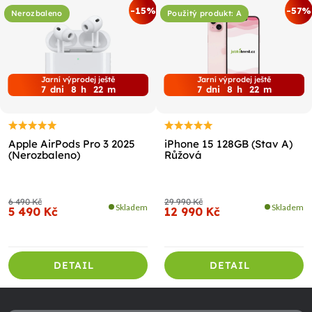
-15%
-57%
Nerozbaleno
Použitý produkt: A
Jarní výprodej ještě
Jarní výprodej ještě
7
dni
8
h
22
m
7
dni
8
h
22
m
Apple AirPods Pro 3 2025
iPhone 15 128GB (Stav A)
(Nerozbaleno)
Růžová
6 490 Kč
29 990 Kč
Skladem
Skladem
5 490 Kč
12 990 Kč
DETAIL
DETAIL
Z