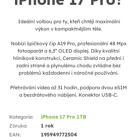
Ideální volbou pro ty, kteří chtějí maximální
výkon v kompaktnějším těle.
Nabízí špičkový čip A19 Pro, profesionální 48 Mpx
fotoaparát a 6,3” OLED displej. Díky kvalitní
hliníkové konstrukci, Ceramic Shield na přední i
zadní straně a plynulému chodu zvládne bez
problémů každodenní i náročné používání.
Přehrávání videa až 31 hodin, podpora dvou eSIM
a bezdrátového nabíjení. Konektor USB-C.
Kategorie
:
iPhone 17 Pro 1TB
Záruka
:
1 rok
EAN
:
195949772504