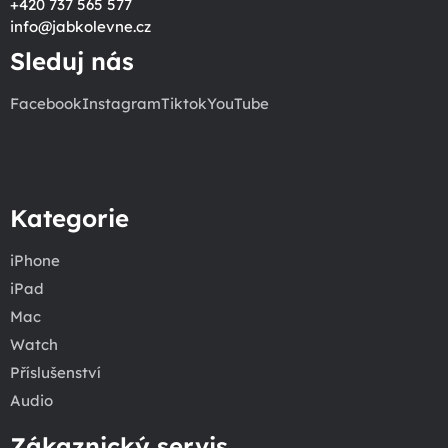
+420 737 565 577
info
@
jabkolevne.cz
Sleduj nás
Facebook
Instagram
Tiktok
YouTube
Kategorie
iPhone
iPad
Mac
Watch
Příslušenství
Audio
Zákaznický servis