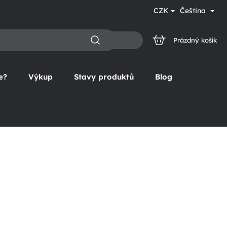
CZK
Čeština
Prázdný košík
NÁKUPNÍ
KOŠÍK
e?
Výkup
Stavy produktů
Blog