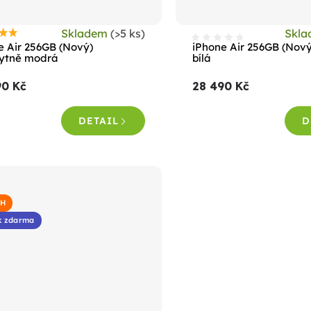
Skladem
(>5 ks)
Skl
růměrné
e Air 256GB (Nový)
iPhone Air 256GB (Nov
odnocení
ytně modrá
bílá
roduktu
90 Kč
28 490 Kč
e
,0
DETAIL
D
vězdiček.
PH
k zdarma