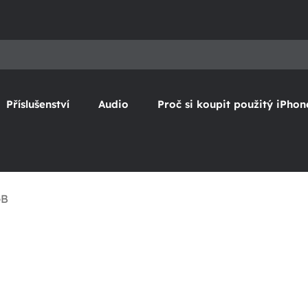
Příslušenství
Audio
Proč si koupit použitý iPhon
GB