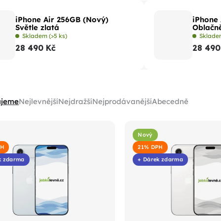
iPhone Air 256GB (Nový)
iPhone 
Světle zlatá
Oblačně
Skladem
(>5 ks)
Sklad
28 490 Kč
28 490
ujeme
Nejlevnější
Nejdražší
Nejprodávanější
Abecedně
Nový
PH
21% DPH
k zdarma
+ Dárek zdarma