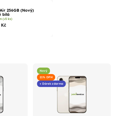
Air 256GB (Nový)
 bílá
em
(>5 ks)
 Kč
Nový
21% DPH
+ Dárek zdarma