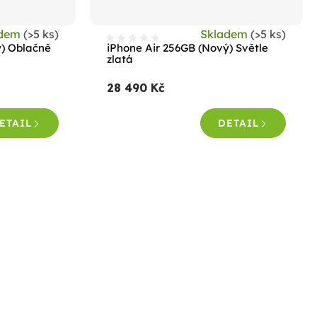
adem
(>5 ks)
Skladem
(>5 ks)
ý) Oblačně
iPhone Air 256GB (Nový) Světle
zlatá
28 490 Kč
ETAIL
DETAIL