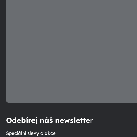
p
r
v
k
y
v
ý
p
i
s
u
Odebírej náš newsletter
Speciální slevy a akce