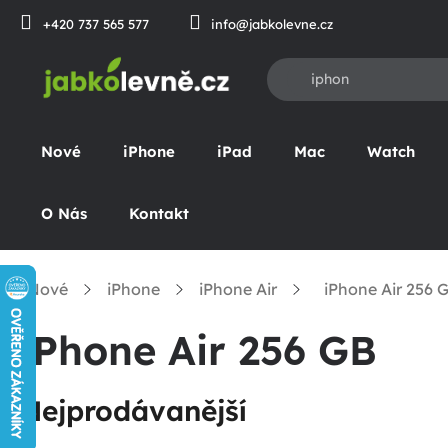
Přejít
+420 737 565 577
info@jabkolevne.cz
na
obsah
Nové
iPhone
iPad
Mac
Watch
O Nás
Kontakt
Nové
iPhone
iPhone Air
iPhone Air 256 
omů
iPhone Air 256 GB
Nejprodávanější