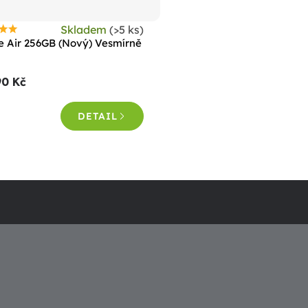
Skladem
(>5 ks)
růměrné
e Air 256GB (Nový) Vesmírně
odnocení
roduktu
90 Kč
e
,0
DETAIL
vězdiček.