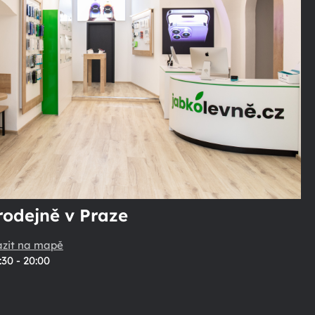
rodejně v Praze
azit na mapě
:30 - 20:00