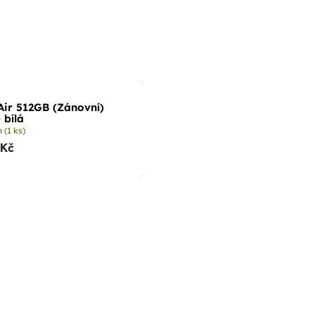
Air 512GB (Zánovní)
 bílá
m
(1 ks)
 Kč