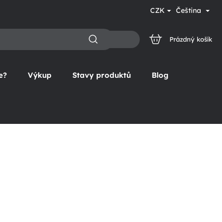
CZK
Čeština
Prázdný košík
NÁKUPNÍ
KOŠÍK
e?
Výkup
Stavy produktů
Blog