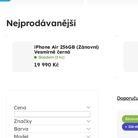
Nejprodávanější
iPhone Air 256GB (Zánovní)
Vesmírně černá
Skladem
(2 ks)
19 990 Kč
P
Ř
Doporuč
o
a
Cena
s
V
z
t
Zánovn
Značky
ý
e
+ Dáre
Barva
r
p
n
Model