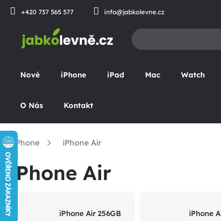
Přejít
+420 737 565 577
info@jabkolevne.cz
na
obsah
Nové
iPhone
iPad
Mac
Watch
O Nás
Kontakt
iPhone
iPhone Air
omů
iPhone Air
iPhone Air 256GB
iPhone A