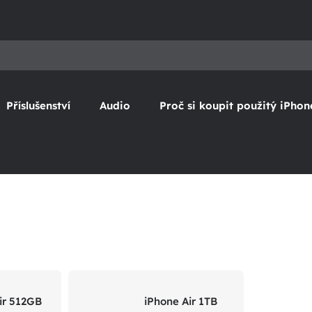
Příslušenství
Audio
Proč si koupit použitý iPhon
ir 512GB
iPhone Air 1TB