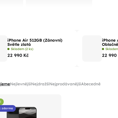
iPhone Air 512GB (Zánovní)
iPhone 
Světle zlatá
Oblačně
Skladem
(2 ks)
Sklade
22 990 Kč
22 990
ujeme
Nejlevnější
Nejdražší
Nejprodávanější
Abecedně
í
k zdarma