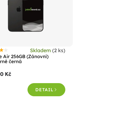
Skladem
(2 ks)
růměrné
e Air 256GB (Zánovní)
odnocení
rně černá
roduktu
90 Kč
e
,0
DETAIL
vězdiček.