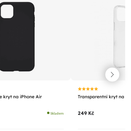
 kryt na iPhone Air
Transparentní kryt na i
249 Kč
Skladem