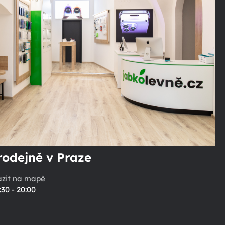
rodejně v Praze
azit na mapě
:30 - 20:00