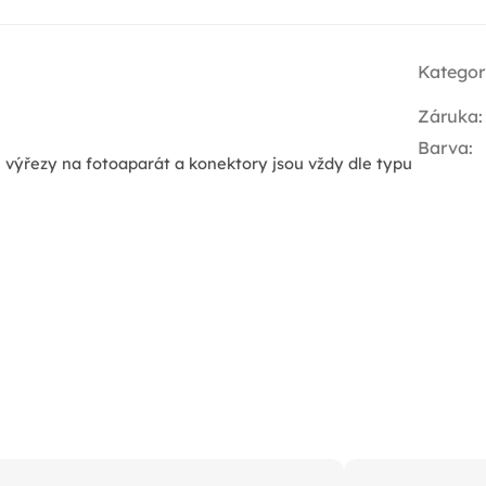
Kategor
Záruka
:
Barva
:
- výřezy na fotoaparát a konektory jsou vždy dle typu