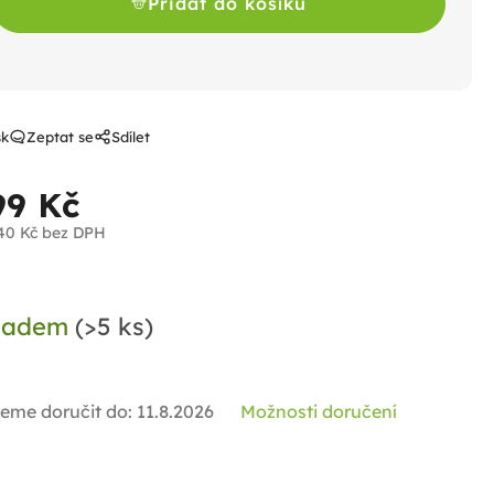
Přidat do košíku
sk
Zeptat se
Sdílet
99 Kč
40 Kč bez DPH
ná
a:
ladem
(>5 ks)
eme doručit do:
11.8.2026
Možnosti doručení