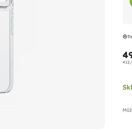
Ti
4
412,
Měr
cen
Sk
Můž