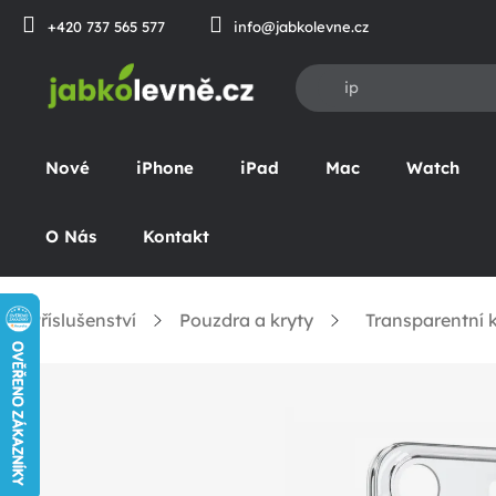
Přejít
+420 737 565 577
info@jabkolevne.cz
na
obsah
Nové
iPhone
iPad
Mac
Watch
O Nás
Kontakt
Příslušenství
Pouzdra a kryty
Transparentní k
omů