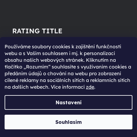
RATING TITLE
99 %
Používáme soubory cookies k zajištění funkčnosti
webu a s Vaším souhlasem i mj. k personalizaci
obsahu našich webových stránek. Kliknutím na
tlačítko „Rozumím“ souhlasíte s využívaním cookies a
RATING PARAGRAPH
předáním údajů o chování na webu pro zobrazení
cílené reklamy na sociálních sítích a reklamních sítích
na dalších webech. Více informací
zde
.
RATING CTA BTN
Nastavení
Souhlasím