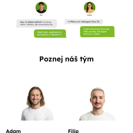
Poznej náš tým
Adam
Filip