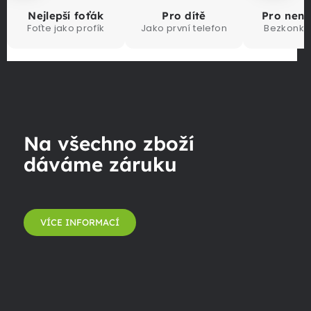
Nejlepší foťák
Pro dítě
Pro nen
Foťte jako profík
Jako první telefon
Bezkonku
Na všechno zboží
dáváme záruku
VÍCE INFORMACÍ