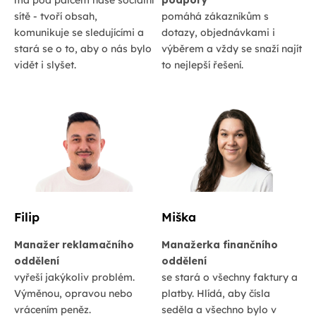
má pod palcem naše sociální
podpory
sítě - tvoří obsah,
pomáhá zákazníkům s
komunikuje se sledujícími a
dotazy, objednávkami i
stará se o to, aby o nás bylo
výběrem a vždy se snaží najít
vidět i slyšet.
to nejlepší řešení.
Filip
Miška
Manažer reklamačního
Manažerka finančního
oddělení
oddělení
vyřeší jakýkoliv problém.
se stará o všechny faktury a
Výměnou, opravou nebo
platby. Hlídá, aby čísla
vrácením peněz.
seděla a všechno bylo v